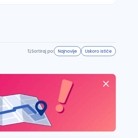
Sortiraj po:
Najnovije
Uskoro ističe