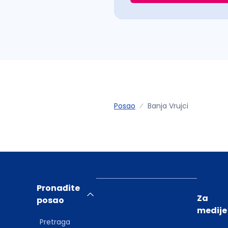
Posao
Banja Vrujci
Pronađite
Za
posao
medije
Pretraga