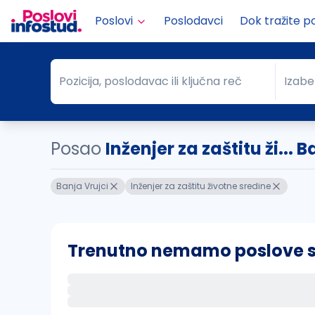
Poslovi
Poslodavci
Dok tražite p
Pozicija, poslodavac ili ključna reč
Izabe
Pozicija, poslodavac ili ključna reč
Grad
Posao
Inženjer za zaštitu ži... 
Banja Vrujci
Inženjer za zaštitu životne sredine
Trenutno nemamo poslove sa 
Ako sačuvate ovu pretragu, obavestićemo va