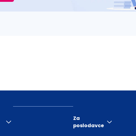
Za
poslodavce