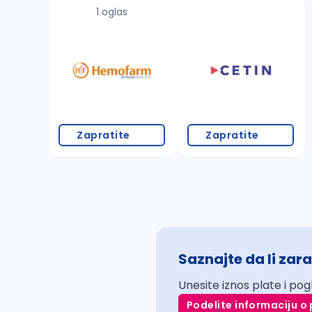
1 oglas
Zapratite
Zapratite
Saznajte da li zara
Unesite iznos plate i pog
Podelite informaciju o 