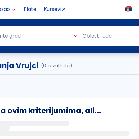
osao
Plate
Kursevi
Oblast rada
rite grad
Oblast rada
Banja Vrujci
(0 rezultata)
ovim kriterijumima, ali...
s putem email-a kada se pojave novi poslovi.