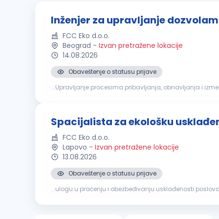
Inženjer za upravljanje dozvola
FCC Eko d.o.o.
Beograd
-
Izvan pretražene lokacije
14.08.2026
Obaveštenje o statusu prijave
...Upravljanje procesima pribavljanja, obnavljanja i izm
oblasti zaštite
životne
sredine
, upravljanja otpadom, vo
Spacijalista za ekološku usklađe
FCC Eko d.o.o.
Lapovo
-
Izvan pretražene lokacije
13.08.2026
Obaveštenje o statusu prijave
...ulogu u praćenju i obezbeđivanju usklađenosti poslov
održivom upravljanju otpadom i zaštiti
životne
sredine