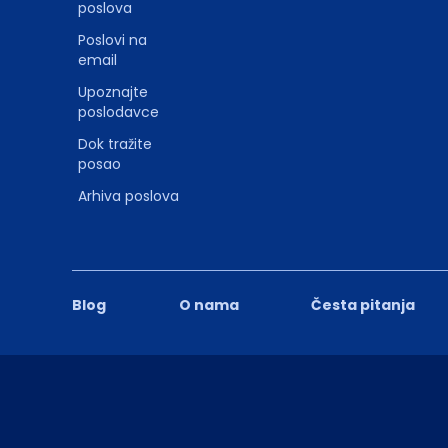
poslova
Poslovi na
email
Upoznajte
poslodavce
Dok tražite
posao
Arhiva poslova
Blog
O nama
Česta pitanja