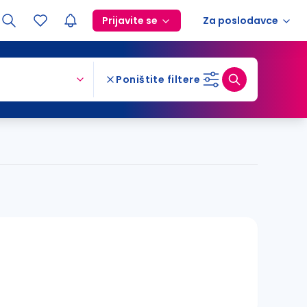
Prijavite se
Za poslodavce
Poništite filtere