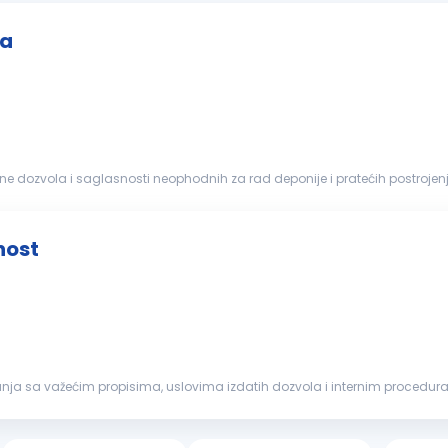
ma
ene dozvola i saglasnosti neophodnih za rad deponije i pratećih postrojen
da, energetike...
nost
anja sa važećim propisima, uslovima izdatih dozvola i internim procedura
. Ključne...