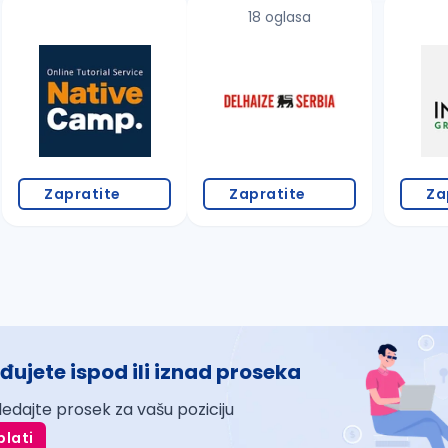
18 oglasa
Zapratite
Zapratite
Za
đujete ispod ili iznad proseka
ledajte prosek za vašu poziciju
plati