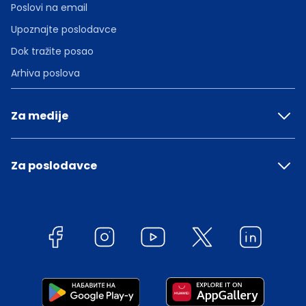
Poslovi na email
Upoznajte poslodavce
Dok tražite posao
Arhiva poslova
Za medije
Za poslodavce