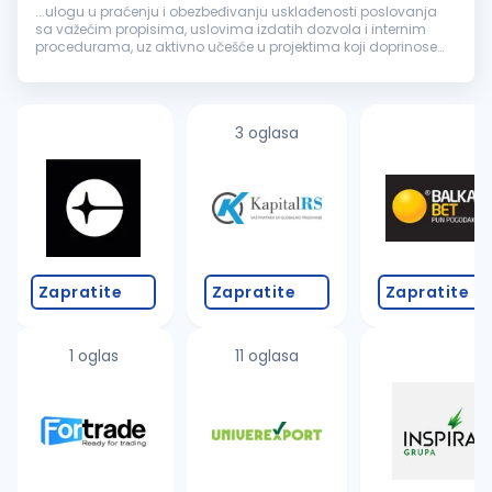
...ulogu u praćenju i obezbeđivanju usklađenosti poslovanja
sa važećim propisima, uslovima izdatih dozvola i internim
procedurama, uz aktivno učešće u projektima koji doprinose
održivom upravljanju otpadom i zaštiti
životne
sredine
.
Ključne...
3 oglasa
Zapratite
Zapratite
Zapratite
1 oglas
11 oglasa