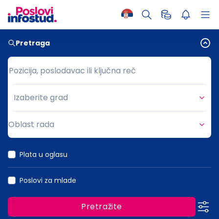
Pretraga
Pozicija, poslodavac ili ključna reč
Pozicija, poslodavac ili ključna reč
Izaberite grad
Grad
Oblast rada
Oblast rada
Plata u oglasu
Poslovi za mlade
Pretražite