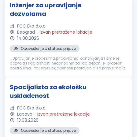
Inženjer za upravljanje
dozvolama
FCC Eko d.o.o.
Beograd
-
Izvan pretražene lokacije
14.08.2026
Obaveštenje o statusu prijave
...Upravljanje procesima pribavljanja, obnavljanja i izmene
dozvola i saglasnosti neophodnih za rad deponije i pratećih
postrojenja. Praćenje usklađenosti poslovanja sa propisima iz
oblasti zaštite
životne
sredine
, upravljanja otpadom, voda,
energetike...
Spacijalista za ekološku
usklađenost
FCC Eko d.o.o.
Lapovo
-
Izvan pretražene lokacije
13.08.2026
Obaveštenje o statusu prijave