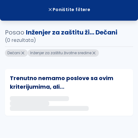
Poništite filtere
Posao
Inženjer za zaštitu ži... Dečani
(0 rezultata)
Dečani
Inženjer za zaštitu životne sredine
Trenutno nemamo poslove sa ovim
kriterijumima, ali...
Ako sačuvate ovu pretragu, obavestićemo vas putem 
uvajte pretragu