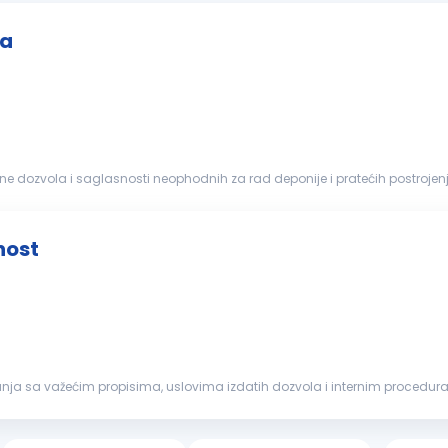
ma
ene dozvola i saglasnosti neophodnih za rad deponije i pratećih postrojen
da, energetike...
nost
anja sa važećim propisima, uslovima izdatih dozvola i internim procedura
. Ključne...