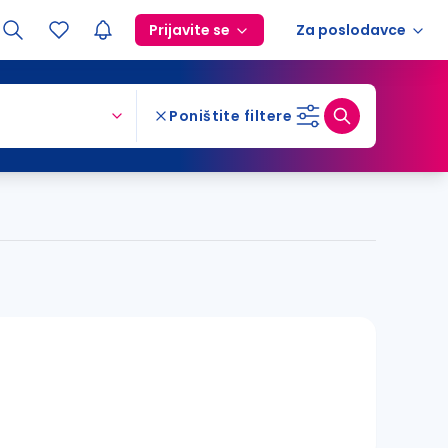
Prijavite se
Za poslodavce
Poništite filtere