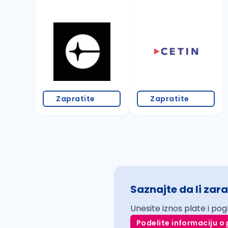
Zapratite
Zapratite
Saznajte da li zara
Unesite iznos plate i pog
Podelite informaciju o 