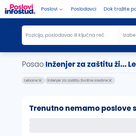
Poslovi
Poslodavci
Dok tražite p
Pozicija, poslodavac ili ključna reč
Izabe
Pozicija, poslodavac ili ključna reč
Grad
Posao
Inženjer za zaštitu ži... 
Lebane
Inženjer za zaštitu životne sredine
Trenutno nemamo poslove sa 
Ako sačuvate ovu pretragu, obavestićemo va