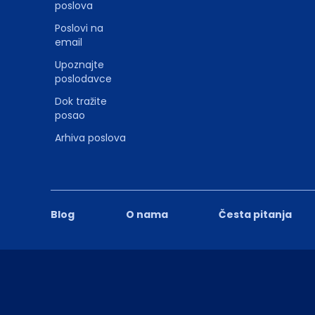
poslova
Poslovi na
email
Upoznajte
poslodavce
Dok tražite
posao
Arhiva poslova
Blog
O nama
Česta pitanja