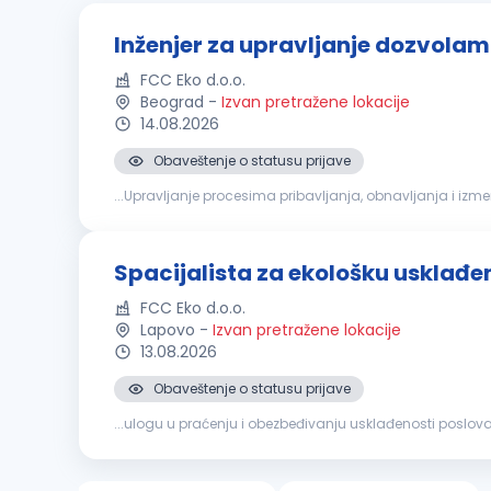
Inženjer za upravljanje dozvola
FCC Eko d.o.o.
Beograd
-
Izvan pretražene lokacije
14.08.2026
Obaveštenje o statusu prijave
...Upravljanje procesima pribavljanja, obnavljanja i izm
oblasti zaštite
životne
sredine
, upravljanja otpadom, vo
Spacijalista za ekološku usklađe
FCC Eko d.o.o.
Lapovo
-
Izvan pretražene lokacije
13.08.2026
Obaveštenje o statusu prijave
...ulogu u praćenju i obezbeđivanju usklađenosti poslov
održivom upravljanju otpadom i zaštiti
životne
sredine