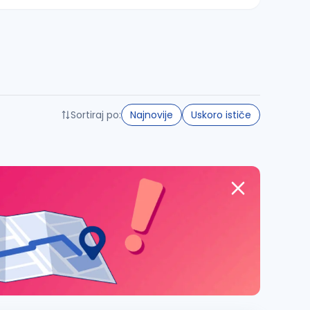
Sortiraj po:
Najnovije
Uskoro ističe