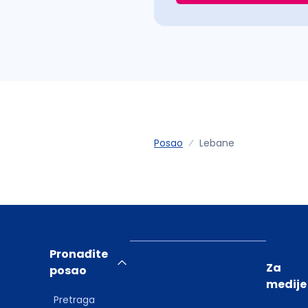
Posao
Lebane
Pronađite
Za
posao
medije
Pretraga