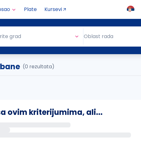
osao
Plate
Kursevi
Oblast rada
rite grad
Oblast rada
Lebane
(0 rezultata)
ovim kriterijumima, ali...
s putem email-a kada se pojave novi poslovi.