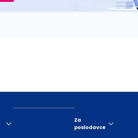
Za
poslodavce