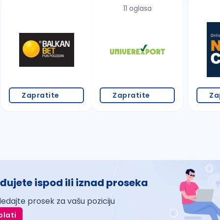
11 oglasa
Zapratite
Zapratite
Za
đujete ispod ili iznad proseka
ledajte prosek za vašu poziciju
plati