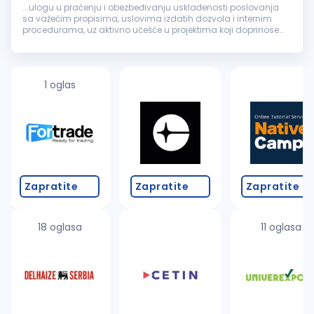
...ulogu u praćenju i obezbeđivanju usklađenosti poslovanja
sa važećim propisima, uslovima izdatih dozvola i internim
procedurama, uz aktivno učešće u projektima koji doprinose
održivom upravljanju otpadom i zaštiti
životne
sredine
.
Ključne...
1 oglas
Zapratite
Zapratite
Zapratite
18 oglasa
11 oglasa