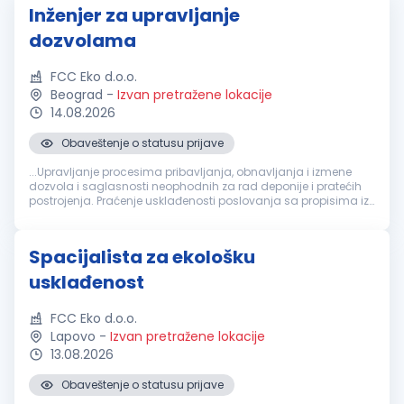
Inženjer za upravljanje
dozvolama
FCC Eko d.o.o.
Beograd
-
Izvan pretražene lokacije
14.08.2026
Obaveštenje o statusu prijave
...Upravljanje procesima pribavljanja, obnavljanja i izmene
dozvola i saglasnosti neophodnih za rad deponije i pratećih
postrojenja. Praćenje usklađenosti poslovanja sa propisima iz
oblasti zaštite
životne
sredine
, upravljanja otpadom, voda,
energetike...
Spacijalista za ekološku
usklađenost
FCC Eko d.o.o.
Lapovo
-
Izvan pretražene lokacije
13.08.2026
Obaveštenje o statusu prijave