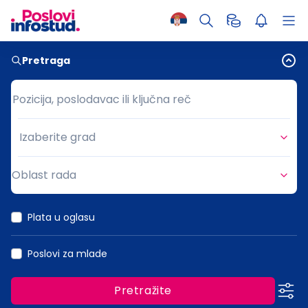
Pretraga
Pozicija, poslodavac ili ključna reč
Pozicija, poslodavac ili ključna reč
Izaberite grad
Grad
Oblast rada
Oblast rada
Plata u oglasu
Poslovi za mlade
Pretražite