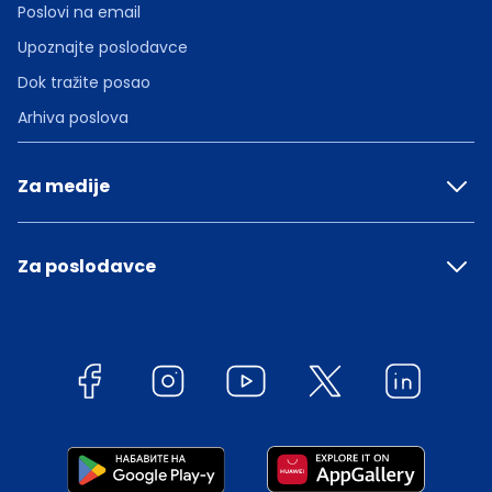
Poslovi na email
Upoznajte poslodavce
Dok tražite posao
Arhiva poslova
Za medije
Za poslodavce