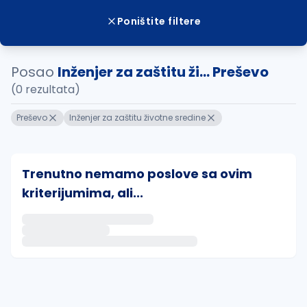
Poništite filtere
Posao
Inženjer za zaštitu ži... Preševo
(0 rezultata)
Preševo
Inženjer za zaštitu životne sredine
Trenutno nemamo poslove sa ovim
kriterijumima, ali...
Ako sačuvate ovu pretragu, obavestićemo vas putem 
uvajte pretragu