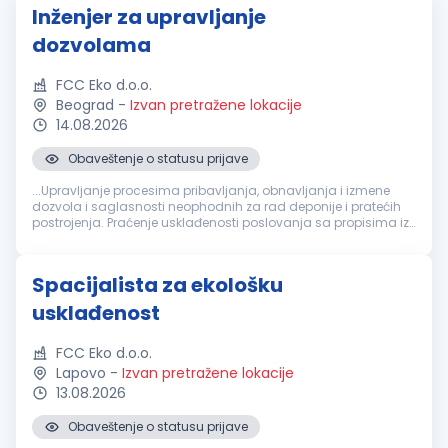
Inženjer za upravljanje
dozvolama
FCC Eko d.o.o.
Beograd
-
Izvan pretražene lokacije
14.08.2026
Obaveštenje o statusu prijave
...Upravljanje procesima pribavljanja, obnavljanja i izmene
dozvola i saglasnosti neophodnih za rad deponije i pratećih
postrojenja. Praćenje usklađenosti poslovanja sa propisima iz
oblasti zaštite
životne
sredine
, upravljanja otpadom, voda,
energetike...
Spacijalista za ekološku
usklađenost
FCC Eko d.o.o.
Lapovo
-
Izvan pretražene lokacije
13.08.2026
Obaveštenje o statusu prijave