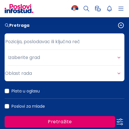
Pretraga
Pozicija, poslodavac ili ključna reč
Pozicija, poslodavac ili ključna reč
Izaberite grad
Grad
Oblast rada
Oblast rada
Plata u oglasu
Poslovi za mlade
Pretražite