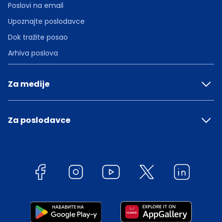
Poslovi na email
Upoznajte poslodavce
Dok tražite posao
Arhiva poslova
Za medije
Za poslodavce