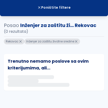
Poništite filtere
Posao
Inženjer za zaštitu ži... Rekovac
(0 rezultata)
Rekovac
Inženjer za zaštitu životne sredine
Trenutno nemamo poslove sa ovim
kriterijumima, ali...
Ako sačuvate ovu pretragu, obavestićemo vas putem 
uvajte pretragu