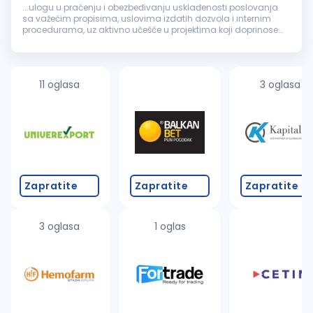
...ulogu u praćenju i obezbeđivanju usklađenosti poslovanja
sa važećim propisima, uslovima izdatih dozvola i internim
procedurama, uz aktivno učešće u projektima koji doprinose
održivom upravljanju otpadom i zaštiti
životne
sredine
.
Ključne...
11 oglasa
3 oglasa
Zapratite
Zapratite
Zapratite
3 oglasa
1 oglas