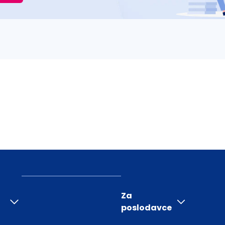
Za
poslodavce