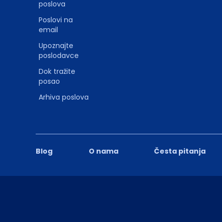
poslova
Poslovi na
email
Upoznajte
poslodavce
Dok tražite
posao
Arhiva poslova
Blog
O nama
Česta pitanja