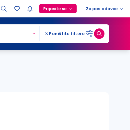
Prijavite se
Za poslodavce
Poništite filtere