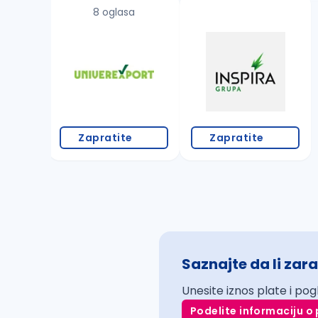
8 oglasa
Zapratite
Zapratite
Saznajte da li zara
Unesite iznos plate i pog
Podelite informaciju o 