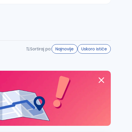
Sortiraj po:
Najnovije
Uskoro ističe