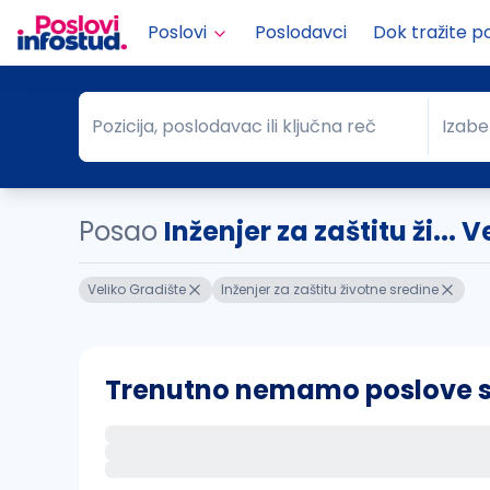
Poslovi
Poslodavci
Dok tražite p
Pozicija, poslodavac ili ključna reč
Izabe
Pozicija, poslodavac ili ključna reč
Grad
Posao
Inženjer za zaštitu ži... 
Veliko Gradište
Inženjer za zaštitu životne sredine
Trenutno nemamo poslove sa 
Ako sačuvate ovu pretragu, obavestićemo va