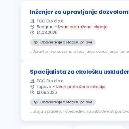
Inženjer za upravljanje dozvola
FCC Eko d.o.o.
Beograd
-
Izvan pretražene lokacije
14.08.2026
Obaveštenje o statusu prijave
...Upravljanje procesima pribavljanja, obnavljanja i izm
oblasti zaštite
životne
sredine
, upravljanja otpadom, vo
Spacijalista za ekološku usklađe
FCC Eko d.o.o.
Lapovo
-
Izvan pretražene lokacije
13.08.2026
Obaveštenje o statusu prijave
...ulogu u praćenju i obezbeđivanju usklađenosti poslov
održivom upravljanju otpadom i zaštiti
životne
sredine