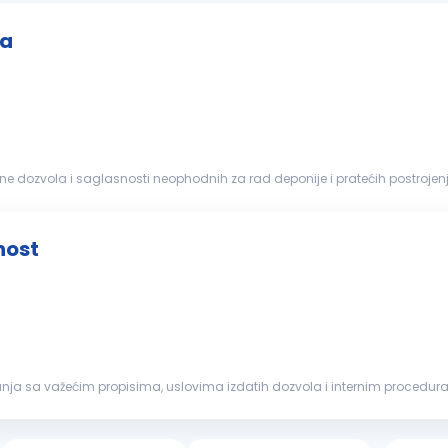
ma
ene dozvola i saglasnosti neophodnih za rad deponije i pratećih postrojen
da, energetike...
nost
anja sa važećim propisima, uslovima izdatih dozvola i internim procedura
. Ključne...