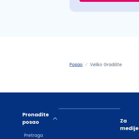
Posao
Veliko Gradište
Pronađite
Za
posao
medije
Pretraga