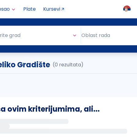
osao
Plate
Kursevi
Oblast rada
rite grad
Oblast rada
Veliko Gradište
(0 rezultata)
ovim kriterijumima, ali...
s putem email-a kada se pojave novi poslovi.