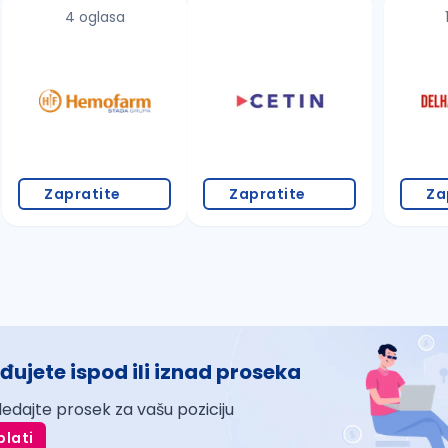
4 oglasa
Zapratite
Zapratite
Za
đujete ispod ili iznad proseka
ledajte prosek za vašu poziciju
plati