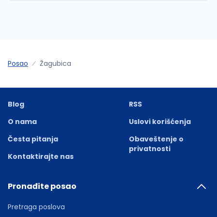
Posao
Žagubica
Blog
RSS
O nama
Uslovi korišćenja
Česta pitanja
Obaveštenje o
privatnosti
Kontaktirajte nas
Pronađite posao
Pretraga poslova