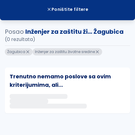
Poništite filtere
Posao
Inženjer za zaštitu ži... Žagubica
(0 rezultata)
Žagubica
Inženjer za zaštitu životne sredine
Trenutno nemamo poslove sa ovim
kriterijumima, ali...
Ako sačuvate ovu pretragu, obavestićemo vas putem 
uvajte pretragu