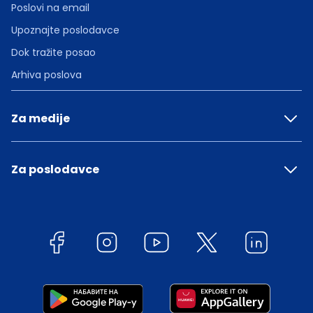
Poslovi na email
Upoznajte poslodavce
Dok tražite posao
Arhiva poslova
Za medije
Za poslodavce