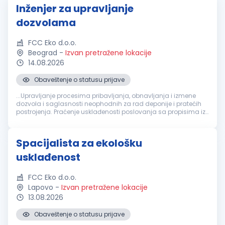
Inženjer za upravljanje
dozvolama
FCC Eko d.o.o.
Beograd
-
Izvan pretražene lokacije
14.08.2026
Obaveštenje o statusu prijave
...Upravljanje procesima pribavljanja, obnavljanja i izmene
dozvola i saglasnosti neophodnih za rad deponije i pratećih
postrojenja. Praćenje usklađenosti poslovanja sa propisima iz
oblasti zaštite
životne
sredine
, upravljanja otpadom, voda,
energetike...
Spacijalista za ekološku
usklađenost
FCC Eko d.o.o.
Lapovo
-
Izvan pretražene lokacije
13.08.2026
Obaveštenje o statusu prijave