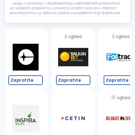
...ulogu u praćenju i obezbeđivanju usklađenosti poslovanja
sa važećim propisima, uslovima izdatih dozvola i internim
procedurama, uz aktivno učešće u projektima koji doprinose
održivom upravljanju otpadom i zaštiti
životne
sredine
.
Ključne...
2 oglasa
2 oglasa
Zapratite
Zapratite
Zapratite
17 oglasa