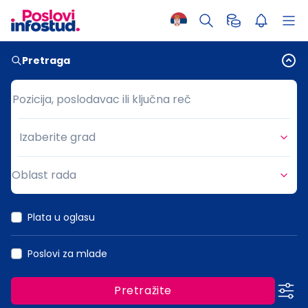
Pretraga
Pozicija, poslodavac ili ključna reč
Pozicija, poslodavac ili ključna reč
Izaberite grad
Grad
Oblast rada
Oblast rada
Plata u oglasu
Poslovi za mlade
Pretražite