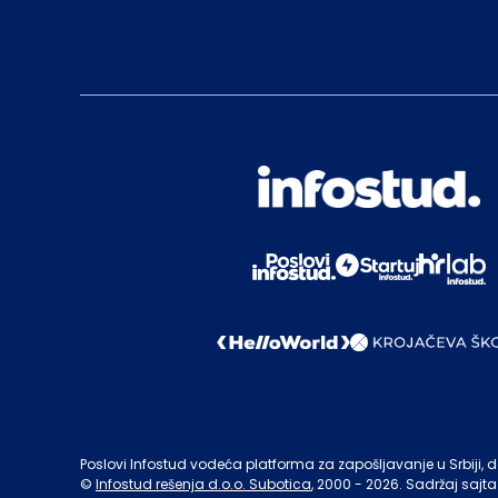
Poslovi Infostud vodeća platforma za zapošljavanje u Srbiji, de
©
Infostud rešenja d.o.o. Subotica
, 2000 -
2026
. Sadržaj sajta