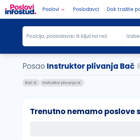
Poslovi
Poslodavci
Dok tražite p
Pozicija, poslodavac ili ključna reč
Izabe
Pozicija, poslodavac ili ključna reč
Grad
Posao
Instruktor plivanja Bač
(
Bač
Instruktor plivanja
Trenutno nemamo poslove sa 
Ako sačuvate ovu pretragu, obavestićemo va