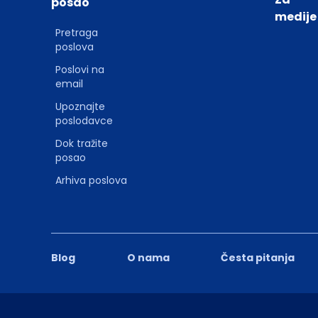
posao
medije
Pretraga
poslova
Poslovi na
email
Upoznajte
poslodavce
Dok tražite
posao
Arhiva poslova
Blog
O nama
Česta pitanja