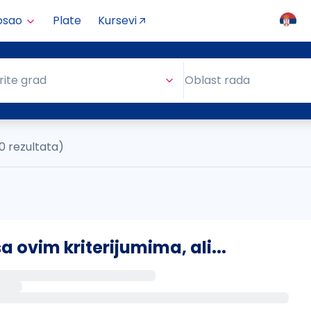
osao
Plate
Kursevi
Oblast rada
rite grad
Oblast rada
0 rezultata)
ovim kriterijumima, ali...
s putem email-a kada se pojave novi poslovi.