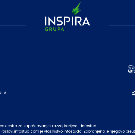
o centra za zapošljavanje i razvoj karijere - Infostud.
Poslovi.infostud.com
je vlasništvo
Infostuda
. Zabranjeno je njegovo preu