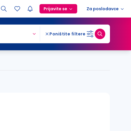
Prijavite se
Za poslodavce
Poništite filtere