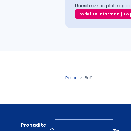
Unesite iznos plate i pog
Podelite informaciju o 
Posao
Bač
Pronađite
Za