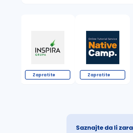
Sačuvajte pretragu
Takođe možete da:
proverite pravopisne greške (koristite č, ć,
povećajte radijus za odabrani grad
promenite odabrane filtere pretrage
Zapratite
Zapratite
Saznajte da li zara