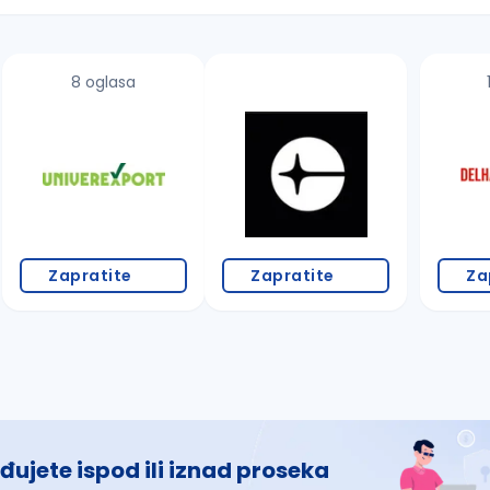
8 oglasa
 š, đ, ž, dž)
Zapratite
Zapratite
Za
đujete ispod ili iznad proseka