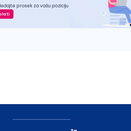
ledajte prosek za vašu poziciju
plati
Za