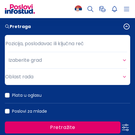
Pretraga
Pozicija, poslodavac ili ključna reč
Pozicija, poslodavac ili ključna reč
Izaberite grad
Grad
Oblast rada
Oblast rada
Plata u oglasu
Poslovi za mlade
Pretražite