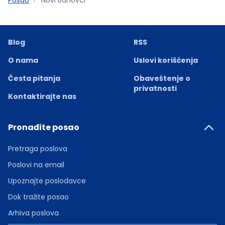
Blog
RSS
O nama
Uslovi korišćenja
Česta pitanja
Obaveštenje o
privatnosti
Kontaktirajte nas
Pronađite posao
Pretraga poslova
Poslovi na email
Upoznajte poslodavce
Dok tražite posao
Arhiva poslova