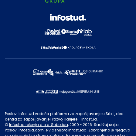
Poslovi Infostud vodeća platforma za zapošljavanje u Srbiji, deo
centra za zapošljavanje i razvoj karijere - Infostud.
©
Infostud rešenja d.o.o. Subotica
, 2000 -
2026
. Sadržaj sajta
Poslovi.infostud.com
je vlasništvo
Infostuda
. Zabranjeno je njegovo
preuzimanje bez dozvole
Infostuda
, zarad komercijalne upotrebe ili