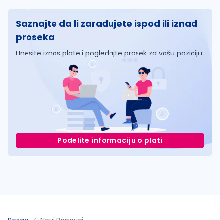
Saznajte da li zarađujete ispod ili iznad
proseka
Unesite iznos plate i pogledajte prosek za vašu poziciju
Podelite informaciju o plati
Posao
Novi Banovci