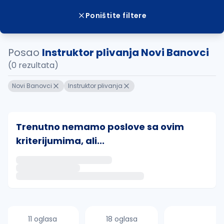
Poništite filtere
Posao
Instruktor plivanja Novi Banovci
(0 rezultata)
Novi Banovci
Instruktor plivanja
Trenutno nemamo poslove sa ovim
kriterijumima, ali...
Ako sačuvate ovu pretragu, obavestićemo vas putem 
uvajte pretragu
11 oglasa
18 oglasa