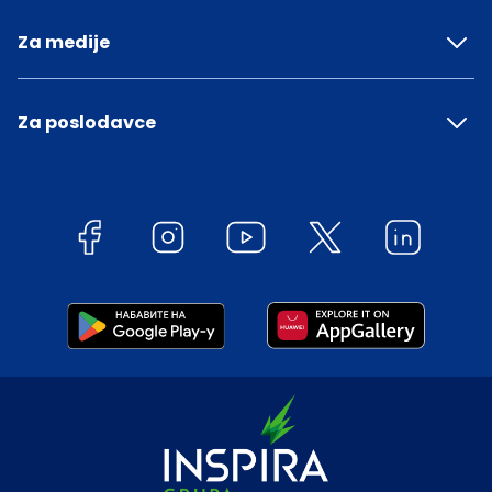
Za medije
Za poslodavce