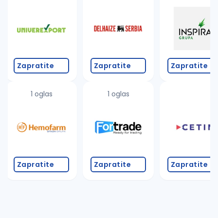
Takođe možete da:
proverite pravopisne greške (koristite č, ć, š, đ, ž,
povećajte radijus za odabrani grad
promenite odabrane filtere pretrage
Zapratite
Zapratite
Zapratite
1 oglas
1 oglas
Zapratite
Zapratite
Zapratite