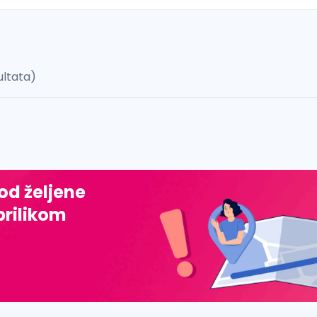
ultata)
 š, đ, ž, dž)
 od željene
prilikom