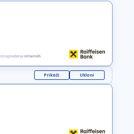
e Unapređenje
internih
Prikaži
Ukloni