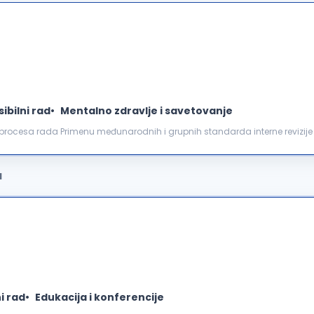
sibilni rad
Mentalno zdravlje i savetovanje
 procesa rada Primenu međunarodnih i grupnih standarda interne revizij
u kolegama iz RBI Grupne revizije Praćenje izmena i dopunu...
a
ni rad
Edukacija i konferencije