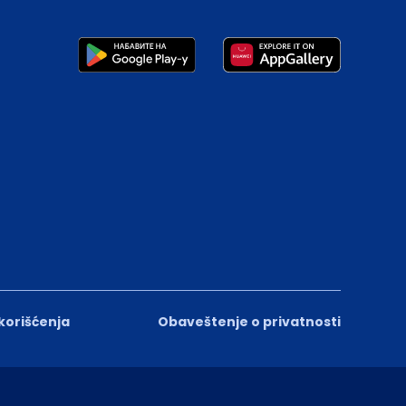
 korišćenja
Obaveštenje o privatnosti