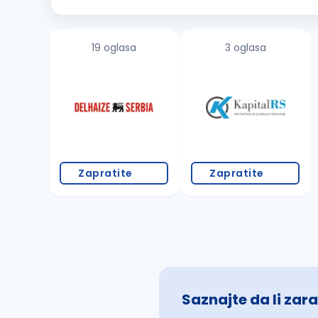
zaštita reputacije, integriteta i dugoročne stabilnosti po
19 oglasa
3 oglasa
Zapratite
Zapratite
Saznajte da li zara