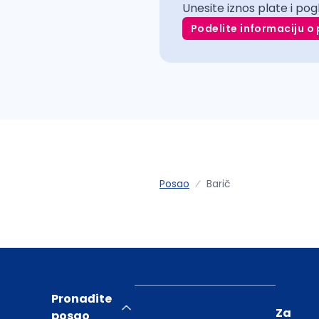
Unesite iznos plate i pog
Podelite informaciju o 
Posao
Barič
Pronađite
Za
posao