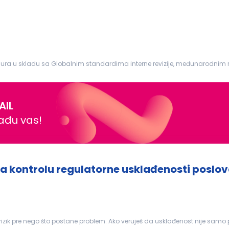
ura u skladu sa Globalnim standardima interne revizije, međunarodni
viru tima za korporativnu reviziju. Ovaj tim od 5 članova...
AIL
nađu vas!
za kontrolu regulatorne usklađenosti poslo
i rizik pre nego što postane problem. Ako veruješ da usklađenost nije samo 