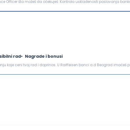
rola usklađenosti poslovanja banke sa propisima, grupnim
zicima usklađenosti u oblasti tržišta kapitala...
sibilni rad
Nagrade i bonusi
ženju koje ceni tvoj rad i doprinos. U Raiffeisen banci a.d Beograd imaćeš 
d uspona na karijernoj lestvici. Tvo...