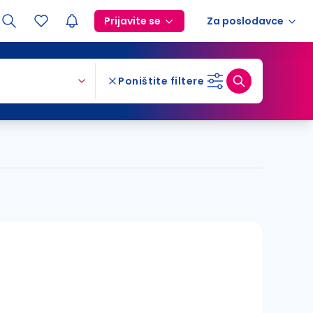
Prijavite se
Za poslodavce
Poništite filtere