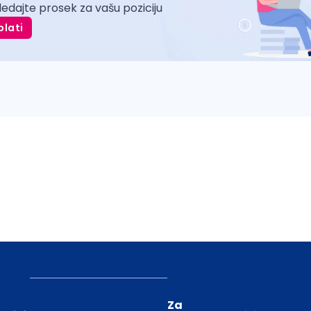
ledajte prosek za vašu poziciju
plati
Za