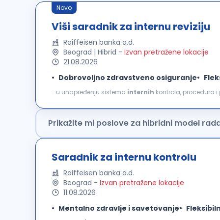
Novo
Viši saradnik za internu reviziju
Raiffeisen banka a.d.
Beograd | Hibrid
-
Izvan pretražene lokacije
21.08.2026
Dobrovoljno zdravstveno osiguranje
Flek
...u unapređenju sistema
internih
kontrola, procedura i
revizorskih
procedura i procesa rada Saradnju i podršk
Prikažite mi poslove za hibridni model rad
Saradnik za internu kontrolu
Raiffeisen banka a.d.
Beograd
-
Izvan pretražene lokacije
11.08.2026
Mentalno zdravlje i savetovanje
Fleksibil