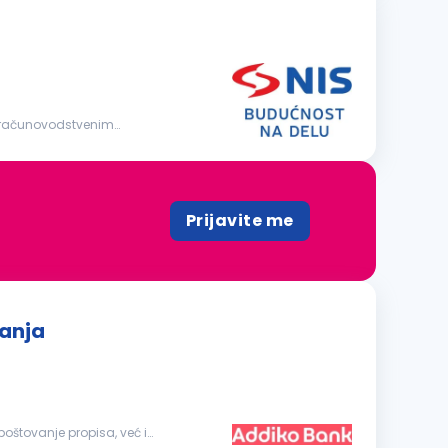
m računovodstvenim
Prijavite me
vanja
poštovanje propisa, već i