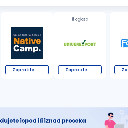
slovanja, možda si baš ti osoba ko...
11 oglasa
Zapratite
Zapratite
Za
đujete ispod ili iznad proseka