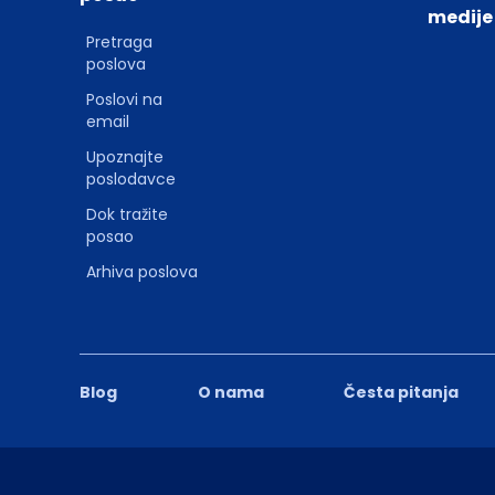
medije
Pretraga
poslova
Poslovi na
email
Upoznajte
poslodavce
Dok tražite
posao
Arhiva poslova
Blog
O nama
Česta pitanja