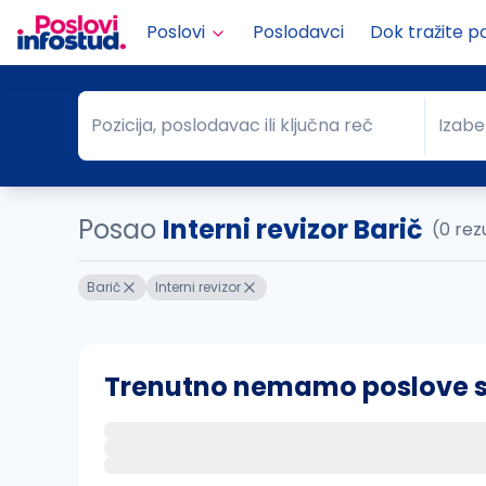
Poslovi
Poslodavci
Dok tražite p
Pozicija, poslodavac ili ključna reč
Izabe
Pozicija, poslodavac ili ključna reč
Grad
Posao
Interni revizor Barič
(0 rez
Barič
Interni revizor
Trenutno nemamo poslove sa 
Ako sačuvate ovu pretragu, obavestićemo va