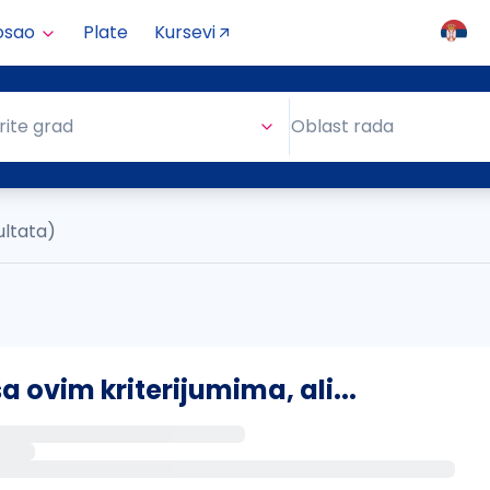
osao
Plate
Kursevi
Oblast rada
rite grad
Oblast rada
ultata)
ovim kriterijumima, ali...
s putem email-a kada se pojave novi poslovi.