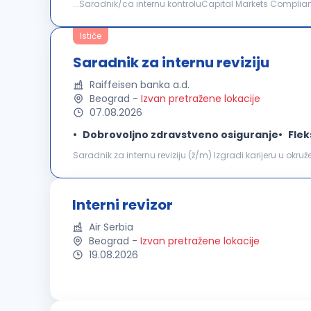
...Saradnik/ca internu kontroluCapital Markets Compliance Officer šta možeš da očekuješ: Kont
standardima i
internim
aktima iz domena upravljanja ri
Ističe
Saradnik za internu reviziju
Raiffeisen banka a.d.
Beograd
-
Izvan pretražene lokacije
07.08.2026
Dobrovoljno zdravstveno osiguranje
Flek
Saradnik za internu reviziju (ž/m) Izgradi karijeru u okru
preuzmeš odgovornost i iskusiš razvoj koji je mnogo više o
Interni revizor
Air Serbia
Beograd
-
Izvan pretražene lokacije
19.08.2026