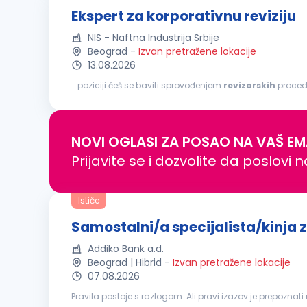
Ekspert za korporativnu reviziju
NIS - Naftna Industrija Srbije
Beograd
-
Izvan pretražene lokacije
13.08.2026
...poziciji ćeš se baviti sprovođenjem
revizorskih
proced
standardima i standardima finansijskog izveštavanja u ok
NOVI OGLASI ZA POSAO NA VAŠ EM
Prijavite se i dozvolite da poslovi 
Ističe
Samostalni/a specijalista/kinja 
Addiko Bank a.d.
Beograd | Hibrid
-
Izvan pretražene lokacije
07.08.2026
Pravila postoje s razlogom. Ali pravi izazov je prepoznat