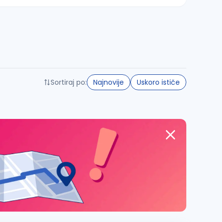
Sortiraj po:
Najnovije
Uskoro ističe