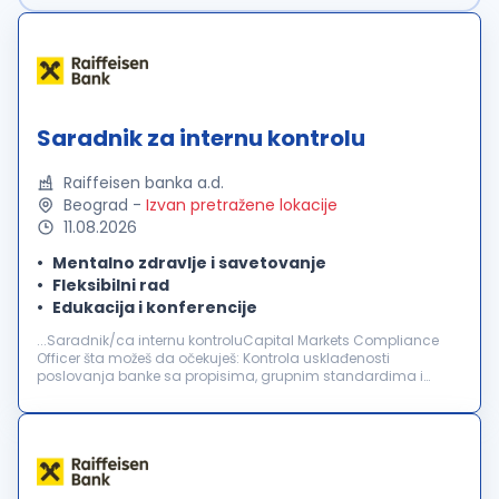
Saradnik za internu kontrolu
Raiffeisen banka a.d.
Beograd
-
Izvan pretražene lokacije
11.08.2026
Mentalno zdravlje i savetovanje
Fleksibilni rad
Edukacija i konferencije
...Saradnik/ca internu kontroluCapital Markets Compliance
Officer šta možeš da očekuješ: Kontrola usklađenosti
poslovanja banke sa propisima, grupnim standardima i
internim
aktima iz domena upravljanja rizicima
usklađenosti u oblasti tržišta kapitala...