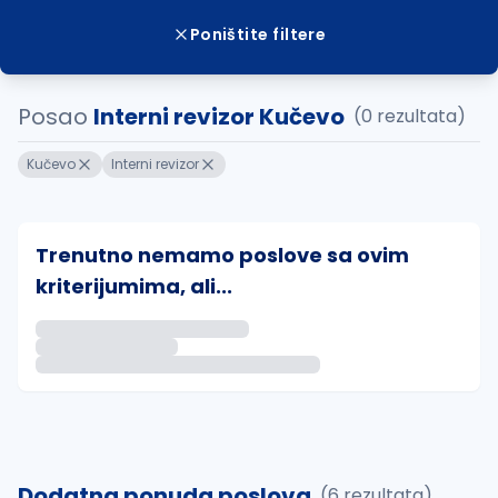
Poništite filtere
Posao
Interni revizor Kučevo
(0 rezultata)
Kučevo
Interni revizor
Trenutno nemamo poslove sa ovim
kriterijumima, ali...
Ako sačuvate ovu pretragu, obavestićemo vas putem 
uvajte pretragu
Dodatna ponuda poslova
(6 rezultata)