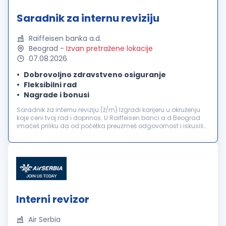
Saradnik za internu reviziju
Raiffeisen banka a.d.
Beograd
-
Izvan pretražene lokacije
07.08.2026
Dobrovoljno zdravstveno osiguranje
Fleksibilni rad
Nagrade i bonusi
Saradnik za internu reviziju (ž/m) Izgradi karijeru u okruženju
koje ceni tvoj rad i doprinos. U Raiffeisen banci a.d Beograd
imaćeš priliku da od početka preuzmeš odgovornost i iskusiš
razvoj koji je mnogo više od uspona na karijernoj lestvici. Tvo...
Interni revizor
Air Serbia