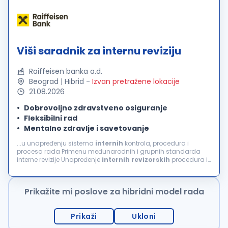
Viši saradnik za internu reviziju
Raiffeisen banka a.d.
Beograd | Hibrid
-
Izvan pretražene lokacije
21.08.2026
Dobrovoljno zdravstveno osiguranje
Fleksibilni rad
Mentalno zdravlje i savetovanje
...u unapređenju sistema
internih
kontrola, procedura i
procesa rada Primenu međunarodnih i grupnih standarda
interne revizije Unapređenje
internih
revizorskih
procedura i
procesa rada Saradnju i podršku kolegama iz RBI Grupne
revizije Praćenje izmena i dopunu...
Prikažite mi poslove za hibridni model rada
Prikaži
Ukloni