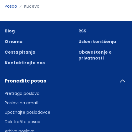
Posao
Kučevo
Blog
RSS
O nama
Uslovi korišćenja
Česta pitanja
Obaveštenje o
privatnosti
Kontaktirajte nas
Pronađite posao
Pretraga poslova
Poslovi na email
Upoznajte poslodavce
Dok tražite posao
Arhiva poslova