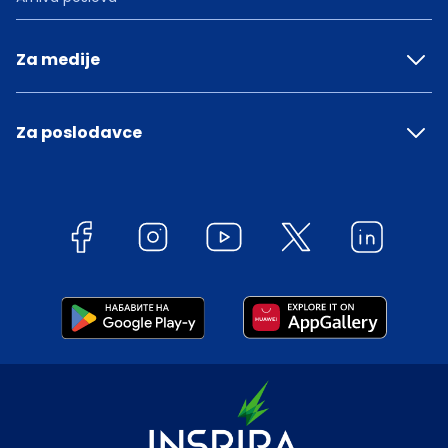
Za medije
Za poslodavce