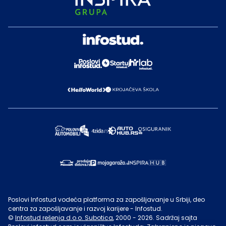
Poslovi Infostud vodeća platforma za zapošljavanje u Srbiji, deo
centra za zapošljavanje i razvoj karijere - Infostud.
©
Infostud rešenja d.o.o. Subotica
, 2000 -
2026
. Sadržaj sajta