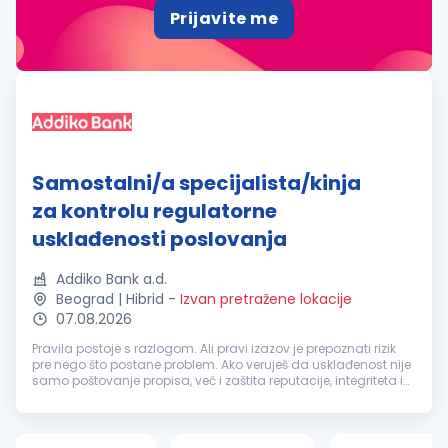
Prijavite me
Samostalni/a specijalista/kinja
za kontrolu regulatorne
usklađenosti poslovanja
Addiko Bank a.d.
Beograd | Hibrid
-
Izvan pretražene lokacije
07.08.2026
Pravila postoje s razlogom. Ali pravi izazov je prepoznati rizik
pre nego što postane problem. Ako veruješ da usklađenost nije
samo poštovanje propisa, već i zaštita reputacije, integriteta i
dugoročne stabilnosti poslovanja, možda si baš ti osoba ko...