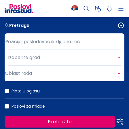
Pretraga
Pozicija, poslodavac ili ključna reč
Pozicija, poslodavac ili ključna reč
Izaberite grad
Grad
Oblast rada
Oblast rada
Plata u oglasu
Poslovi za mlade
Pretražite