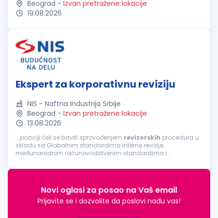
Beograd
-
Izvan pretražene lokacije
19.08.2026
Ekspert za korporativnu reviziju
NIS - Naftna Industrija Srbije
Beograd
-
Izvan pretražene lokacije
13.08.2026
...poziciji ćeš se baviti sprovođenjem
revizorskih
procedura u
skladu sa Globalnim standardima interne revizije,
međunarodnim računovodstvenim standardima i
standardima finansijskog izveštavanja u okviru tima za
korporativnu reviziju. Ovaj tim od 5 članova...
Novi oglasi za posao na Vaš email
Prijavite se i dozvolite da poslovi nađu vas!