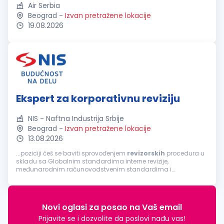
Air Serbia
Beograd
-
Izvan pretražene lokacije
19.08.2026
Ekspert za korporativnu reviziju
NIS - Naftna Industrija Srbije
Beograd
-
Izvan pretražene lokacije
13.08.2026
...poziciji ćeš se baviti sprovođenjem
revizorskih
procedura u
skladu sa Globalnim standardima interne revizije,
međunarodnim računovodstvenim standardima i
standardima finansijskog izveštavanja u okviru tima za
korporativnu reviziju. Ovaj tim od 5 članova...
Novi oglasi za posao na Vaš email
Prijavite se i dozvolite da poslovi nađu vas!