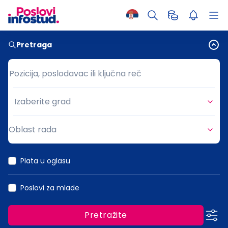
Pretraga
Pozicija, poslodavac ili ključna reč
Pozicija, poslodavac ili ključna reč
Izaberite grad
Grad
Oblast rada
Oblast rada
Plata u oglasu
Poslovi za mlade
Pretražite