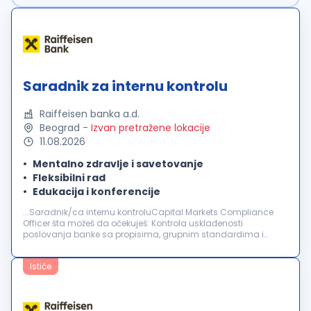
Saradnik za internu kontrolu
Raiffeisen banka a.d.
Beograd
-
Izvan pretražene lokacije
11.08.2026
Mentalno zdravlje i savetovanje
Fleksibilni rad
Edukacija i konferencije
...Saradnik/ca internu kontroluCapital Markets Compliance
Officer šta možeš da očekuješ: Kontrola usklađenosti
poslovanja banke sa propisima, grupnim standardima i
internim
aktima iz domena upravljanja rizicima
usklađenosti u oblasti tržišta kapitala...
Ističe