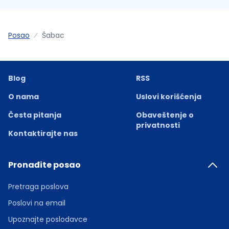
Posao
Šabac
Blog
RSS
O nama
Uslovi korišćenja
Česta pitanja
Obaveštenje o
privatnosti
Kontaktirajte nas
Pronađite posao
Pretraga poslova
Poslovi na email
Upoznajte poslodavce