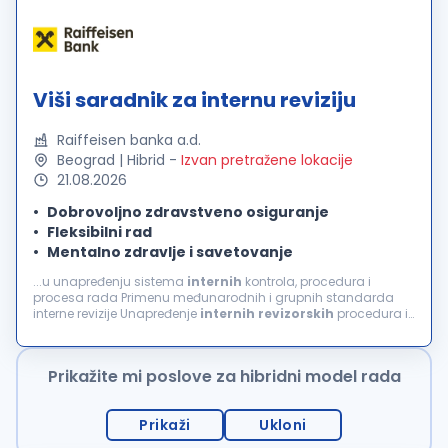
Viši saradnik za internu reviziju
Raiffeisen banka a.d.
Beograd | Hibrid
-
Izvan pretražene lokacije
21.08.2026
Dobrovoljno zdravstveno osiguranje
Fleksibilni rad
Mentalno zdravlje i savetovanje
...u unapređenju sistema
internih
kontrola, procedura i
procesa rada Primenu međunarodnih i grupnih standarda
interne revizije Unapređenje
internih
revizorskih
procedura i
procesa rada Saradnju i podršku kolegama iz RBI Grupne
revizije Praćenje izmena i dopunu...
Prikažite mi poslove za hibridni model rada
Prikaži
Ukloni