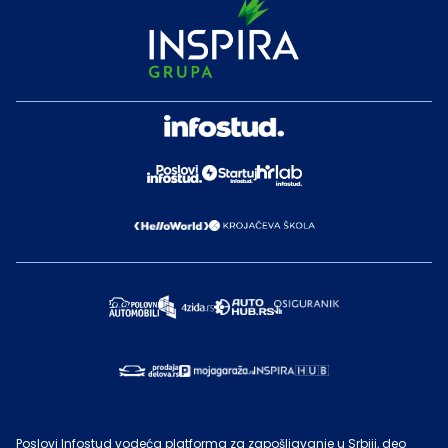
Poslovi Infostud vodeća platforma za zapošljavanje u Srbiji, deo