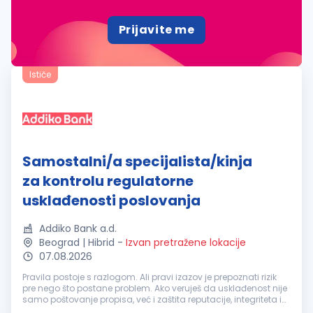
Prijavite me
Ističe
Samostalni/a specijalista/kinja
za kontrolu regulatorne
usklađenosti poslovanja
Addiko Bank a.d.
Beograd | Hibrid
-
Izvan pretražene lokacije
07.08.2026
Pravila postoje s razlogom. Ali pravi izazov je prepoznati rizik
pre nego što postane problem. Ako veruješ da usklađenost nije
samo poštovanje propisa, već i zaštita reputacije, integriteta i
dugoročne stabilnosti poslovanja, možda si baš ti osoba ko...