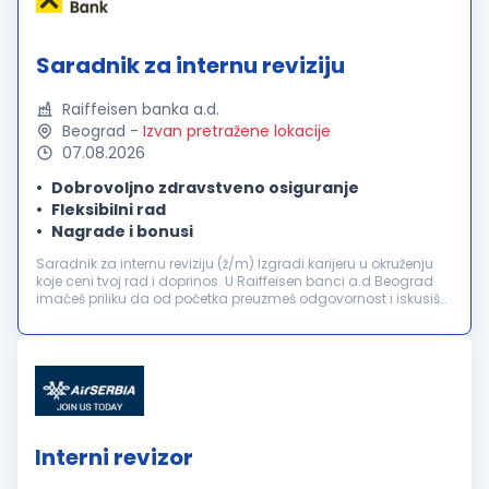
Saradnik za internu reviziju
Raiffeisen banka a.d.
Beograd
-
Izvan pretražene lokacije
07.08.2026
Dobrovoljno zdravstveno osiguranje
Fleksibilni rad
Nagrade i bonusi
Saradnik za internu reviziju (ž/m) Izgradi karijeru u okruženju
koje ceni tvoj rad i doprinos. U Raiffeisen banci a.d Beograd
imaćeš priliku da od početka preuzmeš odgovornost i iskusiš
razvoj koji je mnogo više od uspona na karijernoj lestvici. Tvo...
Interni revizor