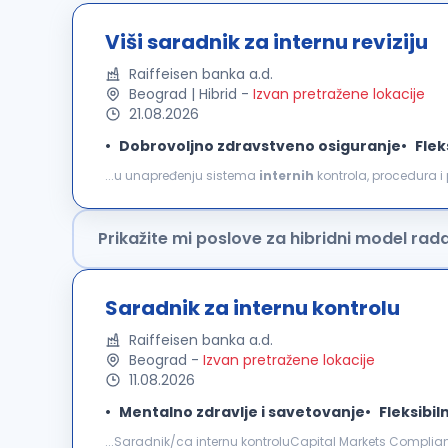
Viši saradnik za internu reviziju
Raiffeisen banka a.d.
Beograd | Hibrid
-
Izvan pretražene lokacije
21.08.2026
Dobrovoljno zdravstveno osiguranje
Flek
...u unapređenju sistema
internih
kontrola, procedura i
revizorskih
procedura i procesa rada Saradnju i podršk
Prikažite mi poslove za hibridni model rad
Saradnik za internu kontrolu
Raiffeisen banka a.d.
Beograd
-
Izvan pretražene lokacije
11.08.2026
Mentalno zdravlje i savetovanje
Fleksibil
...Saradnik/ca internu kontroluCapital Markets Compliance Officer šta možeš da očekuješ: Kont