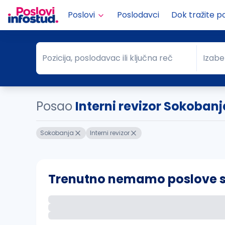
Poslovi
Poslodavci
Dok tražite p
Pozicija, poslodavac ili ključna reč
Izabe
Pozicija, poslodavac ili ključna reč
Grad
Posao
Interni revizor Sokobanj
Sokobanja
Interni revizor
Trenutno nemamo poslove sa 
Ako sačuvate ovu pretragu, obavestićemo va