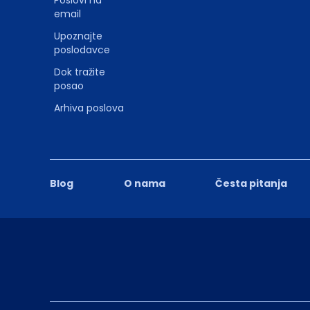
email
Upoznajte
poslodavce
Dok tražite
posao
Arhiva poslova
Blog
O nama
Česta pitanja