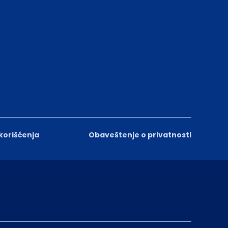
 korišćenja
Obaveštenje o privatnosti