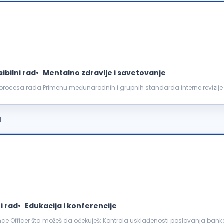
sibilni rad
Mentalno zdravlje i savetovanje
 procesa rada Primenu međunarodnih i grupnih standarda interne revizij
u kolegama iz RBI Grupne revizije Praćenje izmena i dopunu...
a
ni rad
Edukacija i konferencije
rola usklađenosti poslovanja banke sa propisima, grupnim