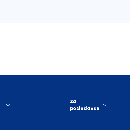
Za
poslodavce