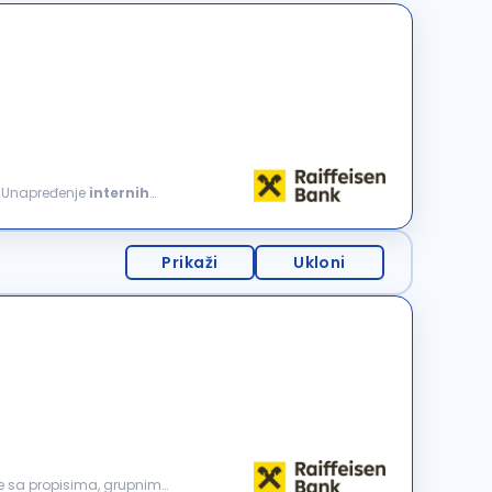
e Unapređenje
internih
Prikaži
Ukloni