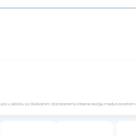
zicima usklađenosti u oblasti tržišta kapitala...
ura u skladu sa Globalnim standardima interne revizije, međunarodni
viru tima za korporativnu reviziju. Ovaj tim od 5 članova...