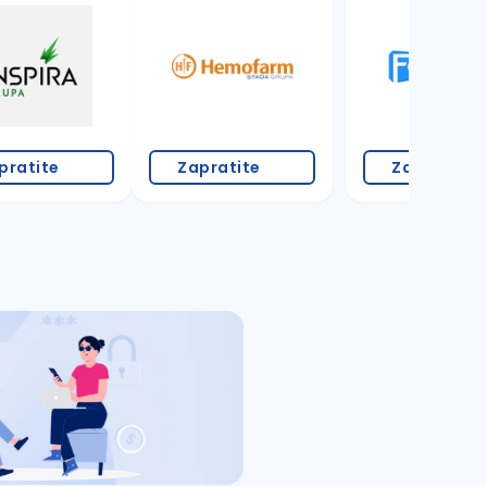
pratite
Zapratite
Zapratite