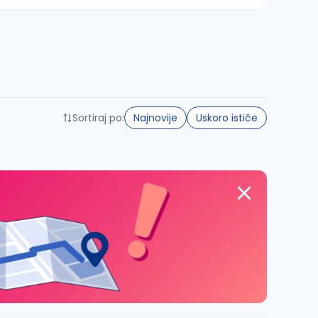
Sortiraj po:
Najnovije
Uskoro ističe