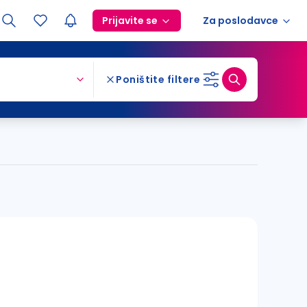
Prijavite se
Za poslodavce
Poništite filtere