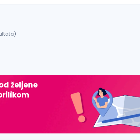
ultata)
 š, đ, ž, dž)
 od željene
prilikom