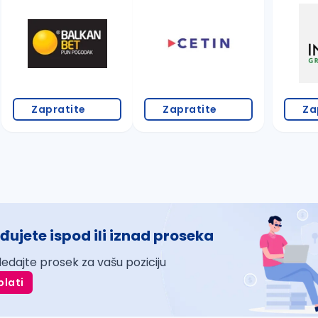
Zapratite
Zapratite
Za
đujete ispod ili iznad proseka
ledajte prosek za vašu poziciju
plati