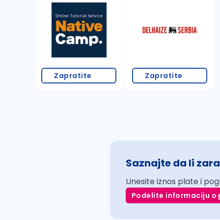
Zapratite
Zapratite
Saznajte da li zara
Unesite iznos plate i pog
Podelite informaciju o 