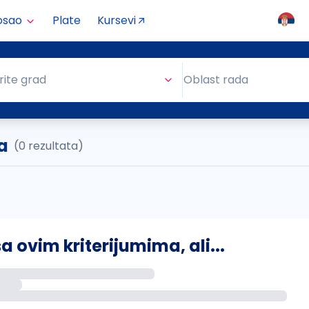
osao
Plate
Kursevi
Oblast rada
rite grad
Oblast rada
a
(0 rezultata)
ovim kriterijumima, ali...
s putem email-a kada se pojave novi poslovi.