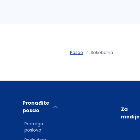
Posao
Sokobanja
Pronađite
Za
posao
medije
Pretraga
poslova
Poslovi na