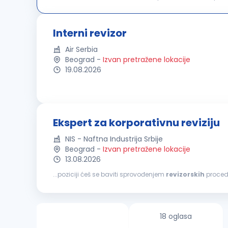
standardima i
internim
aktima iz domena upravljanja ri
Interni revizor
Air Serbia
Beograd
-
Izvan pretražene lokacije
19.08.2026
Ekspert za korporativnu reviziju
NIS - Naftna Industrija Srbije
Beograd
-
Izvan pretražene lokacije
13.08.2026
...poziciji ćeš se baviti sprovođenjem
revizorskih
proced
standardima i standardima finansijskog izveštavanja u ok
18 oglasa