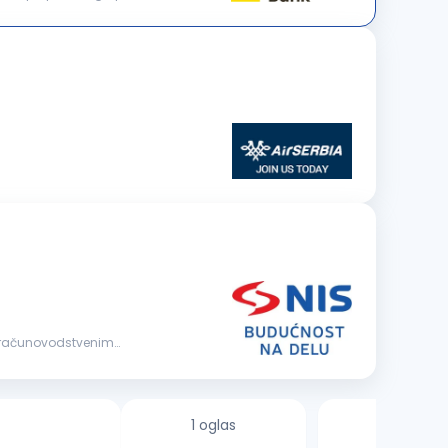
m računovodstvenim
1 oglas
1 oglas