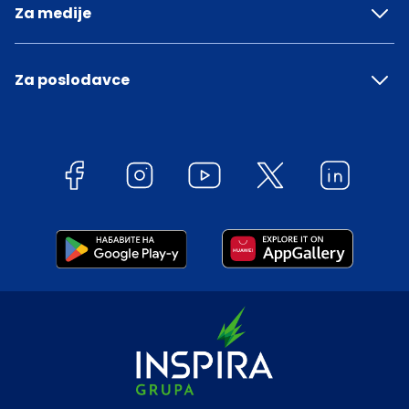
Za medije
Za poslodavce