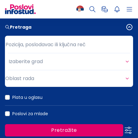
Pretraga
Pozicija, poslodavac ili ključna reč
Pozicija, poslodavac ili ključna reč
Izaberite grad
Grad
Oblast rada
Oblast rada
Plata u oglasu
Poslovi za mlade
Pretražite