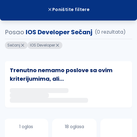
Poništite filtere
Posao
IOS Developer Sečanj
(0 rezultata)
Sečanj
IOS Developer
Trenutno nemamo poslove sa ovim
kriterijumima, ali...
Ako sačuvate ovu pretragu, obavestićemo vas putem 
uvajte pretragu
1 oglas
18 oglasa