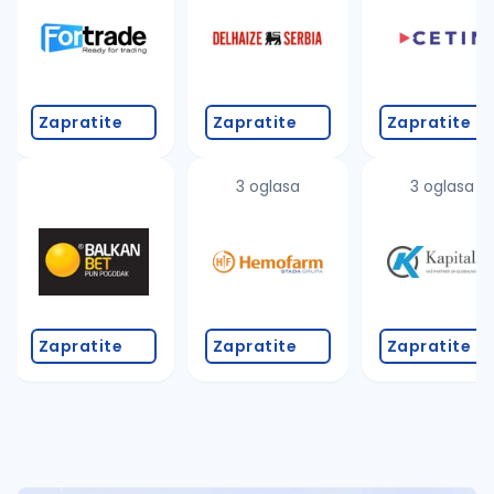
Takođe možete da:
proverite pravopisne greške (koristite č, ć, š, đ, ž,
povećajte radijus za odabrani grad
promenite odabrane filtere pretrage
Zapratite
Zapratite
Zapratite
3 oglasa
3 oglasa
Zapratite
Zapratite
Zapratite