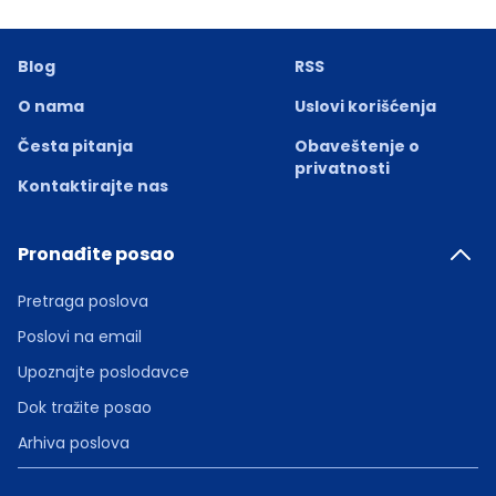
Blog
RSS
O nama
Uslovi korišćenja
Česta pitanja
Obaveštenje o
privatnosti
Kontaktirajte nas
Pronađite posao
Pretraga poslova
Poslovi na email
Upoznajte poslodavce
Dok tražite posao
Arhiva poslova