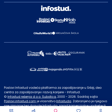
Poslovi Infostud vodeća platforma za zapošljavanje u Srbiji, deo
centra za zapošljavanje i razvoj karijere - Infostud.
©
Infostud rešenja d.o.o. Subotica
, 2000 -
2026
. Sadržaj sajta
Poslovi.infostud.com
je vlasništvo
Infostuda
. Zabranjeno je njegovo
preuzimanje bez dozvole
Infostuda
, zarad komercijalne upotrebe ili
u druge svrhe, osim za lične potrebe posetilaca sajta.
Uslovi