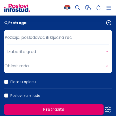
Pretraga
Pozicija, poslodavac ili ključna reč
Pozicija, poslodavac ili ključna reč
Izaberite grad
Grad
Oblast rada
Oblast rada
Plata u oglasu
Poslovi za mlade
Pretražite