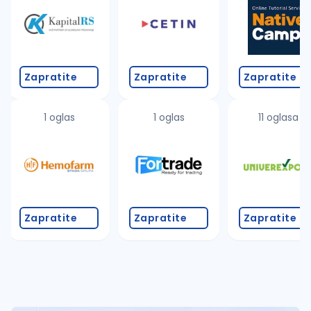
Takođe možete da:
proverite pravopisne greške (koristite č, ć, š, đ, ž,
povećajte radijus za odabrani grad
promenite odabrane filtere pretrage
Zapratite
Zapratite
Zapratite
1 oglas
1 oglas
11 oglasa
Zapratite
Zapratite
Zapratite