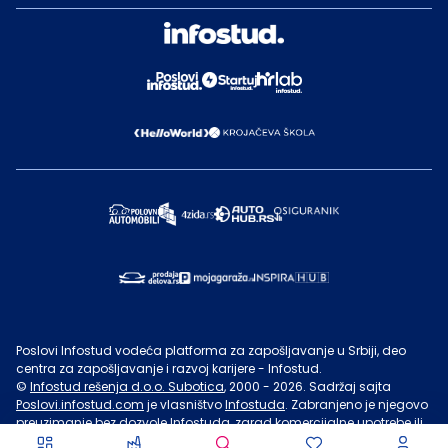
Poslovi Infostud vodeća platforma za zapošljavanje u Srbiji, deo
centra za zapošljavanje i razvoj karijere - Infostud.
©
Infostud rešenja d.o.o. Subotica
, 2000 -
2026
. Sadržaj sajta
Poslovi.infostud.com
je vlasništvo
Infostuda
. Zabranjeno je njegovo
preuzimanje bez dozvole
Infostuda
, zarad komercijalne upotrebe ili
u druge svrhe, osim za lične potrebe posetilaca sajta.
Uslovi