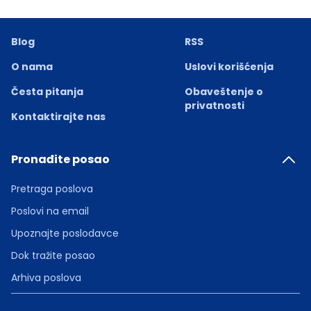
Blog
RSS
O nama
Uslovi korišćenja
Česta pitanja
Obaveštenje o
privatnosti
Kontaktirajte nas
Pronađite posao
Pretraga poslova
Poslovi na email
Upoznajte poslodavce
Dok tražite posao
Arhiva poslova