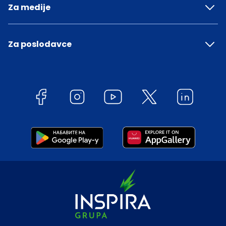
Za medije
Za poslodavce