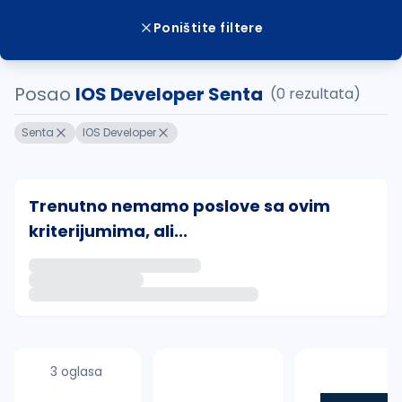
Poništite filtere
Posao
IOS Developer Senta
(0 rezultata)
Senta
IOS Developer
Trenutno nemamo poslove sa ovim
kriterijumima, ali...
Ako sačuvate ovu pretragu, obavestićemo vas putem 
uvajte pretragu
3 oglasa