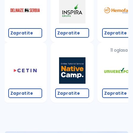
Takođe možete da:
proverite pravopisne greške (koristite č, ć, š, đ, ž,
povećajte radijus za odabrani grad
promenite odabrane filtere pretrage
Zapratite
Zapratite
Zapratite
11 oglasa
Zapratite
Zapratite
Zapratite