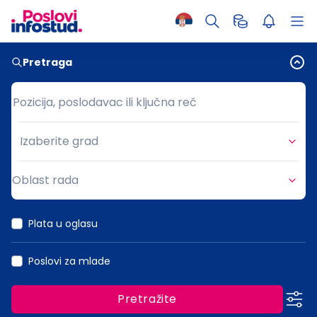
Pretraga
Pozicija, poslodavac ili ključna reč
Pozicija, poslodavac ili ključna reč
Izaberite grad
Grad
Oblast rada
Oblast rada
Plata u oglasu
Poslovi za mlade
Pretražite