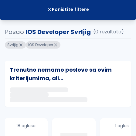
Poništite filtere
Posao
IOS Developer Svrljig
(0 rezultata)
Svrljig
IOS Developer
Trenutno nemamo poslove sa ovim
kriterijumima, ali...
Ako sačuvate ovu pretragu, obavestićemo vas putem 
uvajte pretragu
18 oglasa
1 oglas