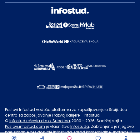
Poslovi Infostud vodeća platforma za zapošljavanje u Srbiji, deo
centra za zapošljavanje i razvoj karijere - Infostud.
©
Infostud rešenja d.o.o. Subotica
, 2000 -
2026
. Sadržaj sajta
Poslovi.infostud.com
je vlasništvo
Infostuda
. Zabranjeno je njegovo
preuzimanje bez dozvole
Infostuda
, zarad komercijalne upotrebe ili
u druge svrhe, osim za lične potrebe posetilaca sajta.
Uslovi