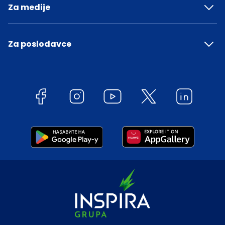
Za medije
Za poslodavce