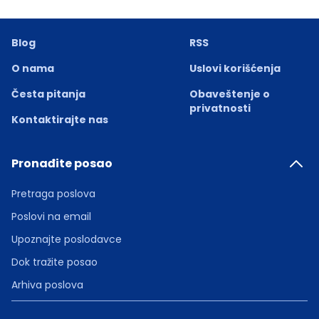
Blog
RSS
O nama
Uslovi korišćenja
Česta pitanja
Obaveštenje o
privatnosti
Kontaktirajte nas
Pronađite posao
Pretraga poslova
Poslovi na email
Upoznajte poslodavce
Dok tražite posao
Arhiva poslova