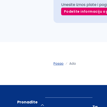
Unesite iznos plate i pog
Podelite informaciju o 
Posao
Ada
Pronađite
Za