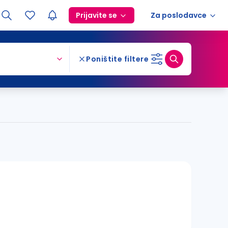
Prijavite se
Za poslodavce
Poništite filtere