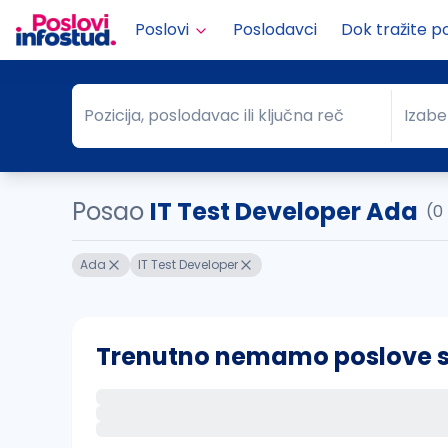
Poslovi
Poslodavci
Dok tražite p
Pozicija, poslodavac ili ključna reč
Izabe
Pozicija, poslodavac ili ključna reč
Grad
Posao
IT Test Developer Ada
(0
Ada
IT Test Developer
Trenutno nemamo poslove sa 
Ako sačuvate ovu pretragu, obavestićemo va