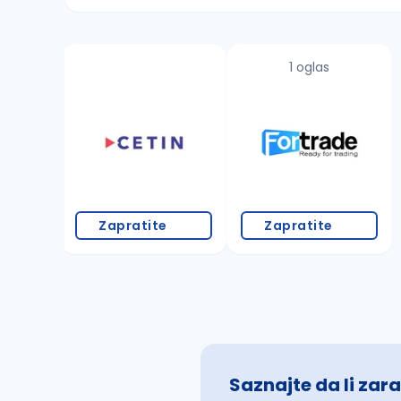
Sačuvajte pretragu
1 oglas
Takođe možete da:
proverite pravopisne greške (koristite č, ć,
povećajte radijus za odabrani grad
promenite odabrane filtere pretrage
Zapratite
Zapratite
Saznajte da li zara