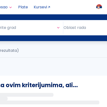
osao
Plate
Kursevi
Oblast rada
rite grad
Oblast rada
 rezultata)
ovim kriterijumima, ali...
s putem email-a kada se pojave novi poslovi.