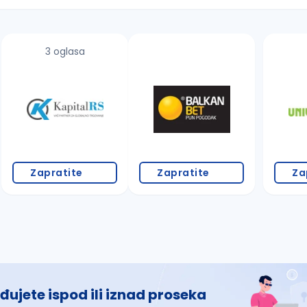
3 oglasa
 š, đ, ž, dž)
Zapratite
Zapratite
Za
đujete ispod ili iznad proseka