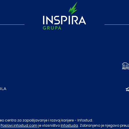
o centra za zapošljavanje i razvoj karijere - Infostud.
Poslovi.infostud.com
je vlasništvo
Infostuda
. Zabranjeno je njegovo preu