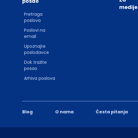
posao
medije
Pretraga
poslova
Poslovi na
email
Upoznajte
poslodavce
Dok tražite
posao
Arhiva poslova
Blog
O nama
Česta pitanja