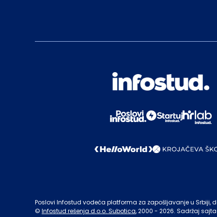
Poslovi Infostud vodeća platforma za zapošljavanje u Srbiji, de
©
Infostud rešenja d.o.o. Subotica
, 2000 -
2026
. Sadržaj sajta