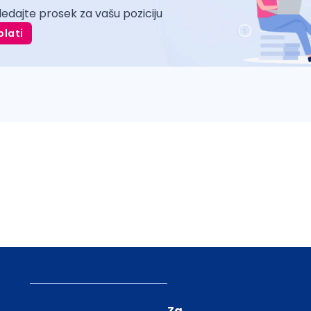
ledajte prosek za vašu poziciju
plati
Za