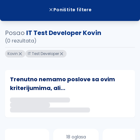
Poništite filtere
Posao
IT Test Developer Kovin
(0 rezultata)
Kovin
IT Test Developer
Trenutno nemamo poslove sa ovim
kriterijumima, ali...
Ako sačuvate ovu pretragu, obavestićemo vas putem 
uvajte pretragu
18 oglasa