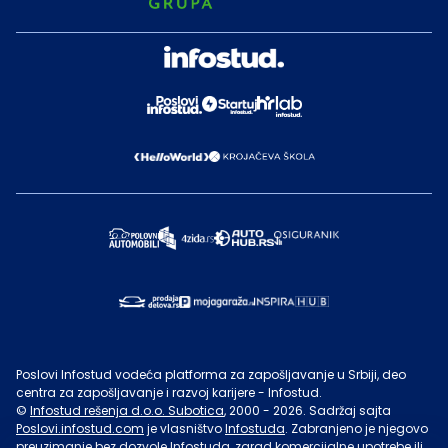
Poslovi Infostud vodeća platforma za zapošljavanje u Srbiji, deo
centra za zapošljavanje i razvoj karijere - Infostud.
©
Infostud rešenja d.o.o. Subotica
, 2000 -
2026
. Sadržaj sajta
Poslovi.infostud.com
je vlasništvo
Infostuda
. Zabranjeno je njegovo
preuzimanje bez dozvole
Infostuda
, zarad komercijalne upotrebe ili