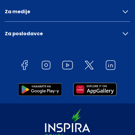
Za medije
Za poslodavce