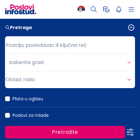
Pretraga
Pozicija, poslodavac ili ključna reč
Pozicija, poslodavac ili ključna reč
Izaberite grad
Grad
Oblast rada
Oblast rada
Plata u oglasu
Poslovi za mlade
Pretražite