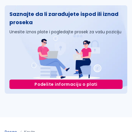
Saznajte da li zarađujete ispod ili iznad
proseka
Unesite iznos plate i pogledajte prosek za vašu poziciju
Podelite informaciju o plati
Posao
Kovin