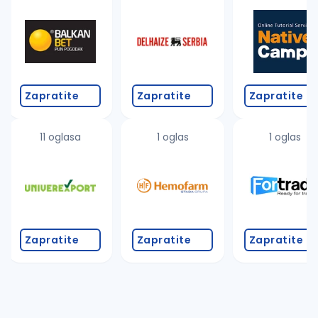
Takođe možete da:
proverite pravopisne greške (koristite č, ć, š, đ, ž,
povećajte radijus za odabrani grad
promenite odabrane filtere pretrage
Zapratite
Zapratite
Zapratite
11 oglasa
1 oglas
1 oglas
Zapratite
Zapratite
Zapratite