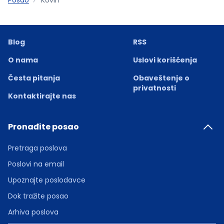
Blog
RSS
O nama
Uslovi korišćenja
Česta pitanja
Obaveštenje o
privatnosti
Kontaktirajte nas
Pronađite posao
Pretraga poslova
Poslovi na email
Upoznajte poslodavce
Dok tražite posao
Arhiva poslova