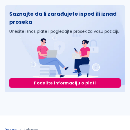
Saznajte da li zarađujete ispod ili iznad
proseka
Unesite iznos plate i pogledajte prosek za vašu poziciju
Podelite informaciju o plati
Posao
Lebane