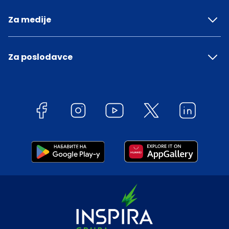
Za medije
Za poslodavce