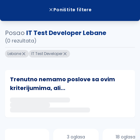
Poništite filtere
Posao
IT Test Developer Lebane
(0 rezultata)
Lebane
IT Test Developer
Trenutno nemamo poslove sa ovim
kriterijumima, ali...
Ako sačuvate ovu pretragu, obavestićemo vas putem 
uvajte pretragu
3 oglasa
18 oglasa