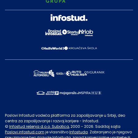
Poslovi Infostud vodeća platforma za zapošljavanje u Srbiji, deo
centra za zapošljavanje i razvoj karijere - Infostud.
©
Infostud rešenja d.o.o. Subotica
, 2000 -
2026
. Sadržaj sajta
Poslovi.infostud.com
je vlasništvo
Infostuda
. Zabranjeno je njegovo
preuzimanje bez dozvole
Infostuda
, zarad komercijalne upotrebe ili