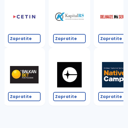
Takođe možete da:
proverite pravopisne greške (koristite č, ć, š, đ, ž,
povećajte radijus za odabrani grad
promenite odabrane filtere pretrage
Zapratite
Zapratite
Zapratite
Zapratite
Zapratite
Zapratite