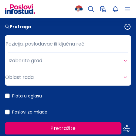
Pretraga
Pozicija, poslodavac ili ključna reč
Pozicija, poslodavac ili ključna reč
Izaberite grad
Grad
Oblast rada
Oblast rada
Plata u oglasu
Poslovi za mlade
Pretražite