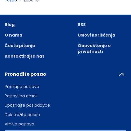
Blog
RSS
O nama
Uslovi korišćenja
Česta pitanja
Obaveštenje o
privatnosti
Kontaktirajte nas
Pronađite posao
Pretraga poslova
Poslovi na email
Upoznajte poslodavce
Dok tražite posao
Arhiva poslova