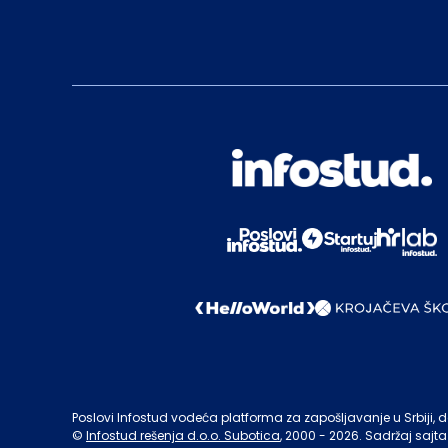
Poslovi Infostud vodeća platforma za zapošljavanje u Srbiji, de
©
Infostud rešenja d.o.o. Subotica
, 2000 -
2026
. Sadržaj sajta