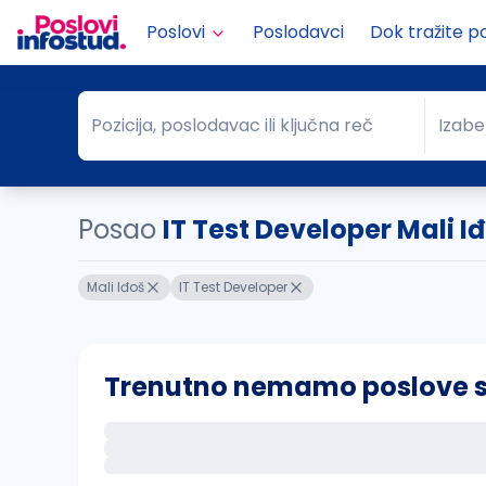
Poslovi
Poslodavci
Dok tražite p
Pozicija, poslodavac ili ključna reč
Izabe
Pozicija, poslodavac ili ključna reč
Grad
Posao
IT Test Developer Mali I
Mali Iđoš
IT Test Developer
Trenutno nemamo poslove sa 
Ako sačuvate ovu pretragu, obavestićemo va