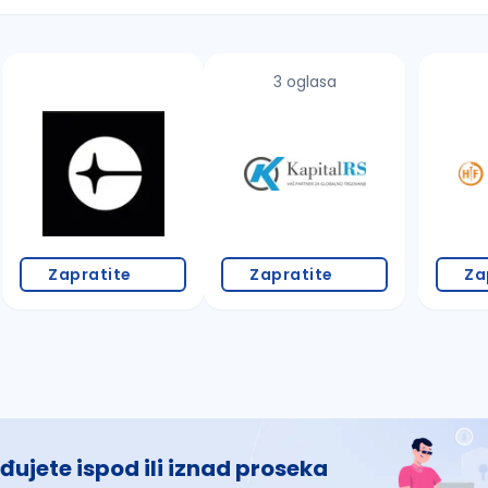
3 oglasa
 š, đ, ž, dž)
Zapratite
Zapratite
Za
đujete ispod ili iznad proseka