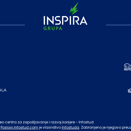
o centra za zapošljavanje i razvoj karijere - Infostud.
Poslovi.infostud.com
je vlasništvo
Infostuda
. Zabranjeno je njegovo preu