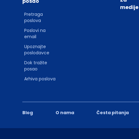
posao
medije
Pretraga
poslova
Poslovi na
email
Upoznajte
poslodavce
Dok tražite
posao
Arhiva poslova
Blog
O nama
Česta pitanja