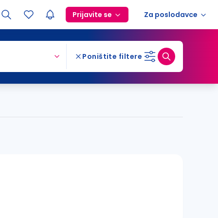
Prijavite se
Za poslodavce
Poništite filtere