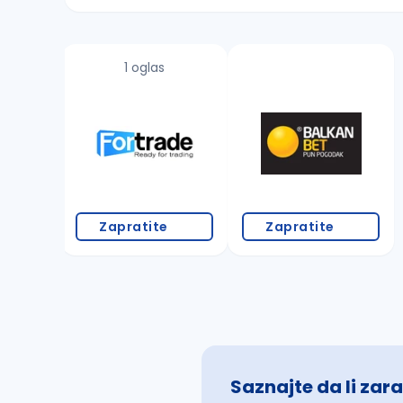
Sačuvajte pretragu
1 oglas
Takođe možete da:
proverite pravopisne greške (koristite č, ć,
povećajte radijus za odabrani grad
promenite odabrane filtere pretrage
Zapratite
Zapratite
Saznajte da li zara