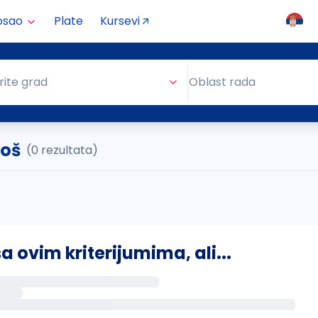
osao
Plate
Kursevi
Oblast rada
rite grad
Oblast rada
đoš
(0 rezultata)
ovim kriterijumima, ali...
s putem email-a kada se pojave novi poslovi.