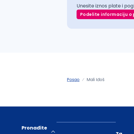
Unesite iznos plate i pog
Podelite informaciju o 
Posao
Mali Iđoš
Pronađite
Za