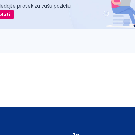
ledajte prosek za vašu poziciju
plati
Za