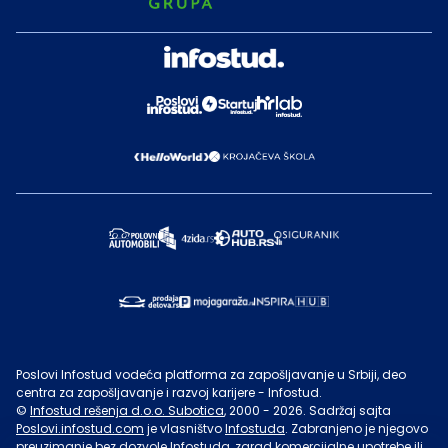
Poslovi Infostud vodeća platforma za zapošljavanje u Srbiji, deo
centra za zapošljavanje i razvoj karijere - Infostud.
©
Infostud rešenja d.o.o. Subotica
, 2000 -
2026
. Sadržaj sajta
Poslovi.infostud.com
je vlasništvo
Infostuda
. Zabranjeno je njegovo
preuzimanje bez dozvole
Infostuda
, zarad komercijalne upotrebe ili