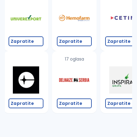
Takođe možete da:
proverite pravopisne greške (koristite č, ć, š, đ, ž,
povećajte radijus za odabrani grad
promenite odabrane filtere pretrage
Zapratite
Zapratite
Zapratite
17 oglasa
Zapratite
Zapratite
Zapratite