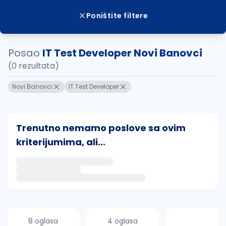
Poništite filtere
Posao
IT Test Developer Novi Banovci
(0 rezultata)
Novi Banovci
IT Test Developer
Trenutno nemamo poslove sa ovim
kriterijumima, ali...
Ako sačuvate ovu pretragu, obavestićemo vas putem 
uvajte pretragu
8 oglasa
4 oglasa