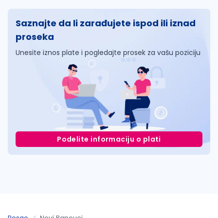
Saznajte da li zarađujete ispod ili iznad
proseka
Unesite iznos plate i pogledajte prosek za vašu poziciju
Podelite informaciju o plati
Posao
Novi Banovci