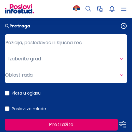
Pretraga
Pozicija, poslodavac ili ključna reč
Pozicija, poslodavac ili ključna reč
Izaberite grad
Grad
Oblast rada
Oblast rada
Plata u oglasu
Poslovi za mlade
Pretražite