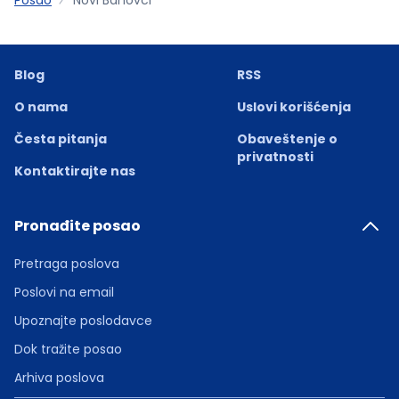
Blog
RSS
O nama
Uslovi korišćenja
Česta pitanja
Obaveštenje o
privatnosti
Kontaktirajte nas
Pronađite posao
Pretraga poslova
Poslovi na email
Upoznajte poslodavce
Dok tražite posao
Arhiva poslova