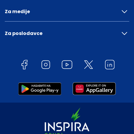
Za medije
Za poslodavce