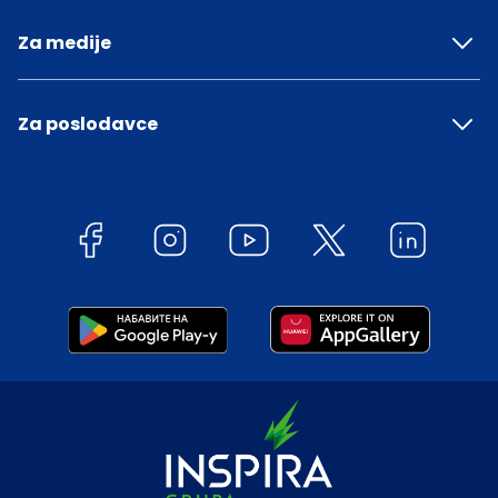
Za medije
Za poslodavce