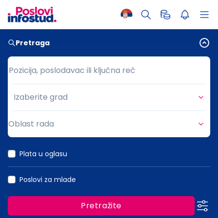
Pretraga
Pozicija, poslodavac ili ključna reč
Pozicija, poslodavac ili ključna reč
Izaberite grad
Grad
Oblast rada
Oblast rada
Plata u oglasu
Poslovi za mlade
Pretražite