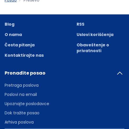
Blog
RSS
O nama
Uslovi korišćenja
Česta pitanja
Obaveštenje o
privatnosti
Kontaktirajte nas
Pronađite posao
Pretraga poslova
Poslovi na email
Upoznajte poslodavce
Dok tražite posao
Arhiva poslova