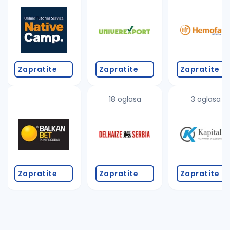
Takođe možete da:
proverite pravopisne greške (koristite č, ć, š, đ, ž,
povećajte radijus za odabrani grad
promenite odabrane filtere pretrage
Zapratite
Zapratite
Zapratite
18 oglasa
3 oglasa
Zapratite
Zapratite
Zapratite