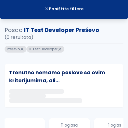
Poništite filtere
Posao
IT Test Developer Preševo
(0 rezultata)
Preševo
IT Test Developer
Trenutno nemamo poslove sa ovim
kriterijumima, ali...
Ako sačuvate ovu pretragu, obavestićemo vas putem 
uvajte pretragu
11 oglasa
1 oglas