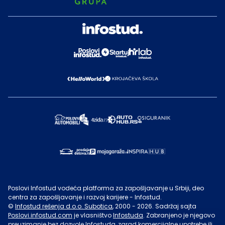
Poslovi Infostud vodeća platforma za zapošljavanje u Srbiji, deo
centra za zapošljavanje i razvoj karijere - Infostud.
©
Infostud rešenja d.o.o. Subotica
, 2000 -
2026
. Sadržaj sajta
Poslovi.infostud.com
je vlasništvo
Infostuda
. Zabranjeno je njegovo
preuzimanje bez dozvole
Infostuda
, zarad komercijalne upotrebe ili