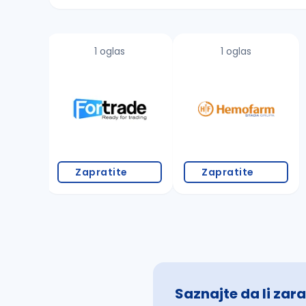
Sačuvajte pretragu
1 oglas
1 oglas
Takođe možete da:
proverite pravopisne greške (koristite č, ć,
povećajte radijus za odabrani grad
promenite odabrane filtere pretrage
Zapratite
Zapratite
Saznajte da li zara