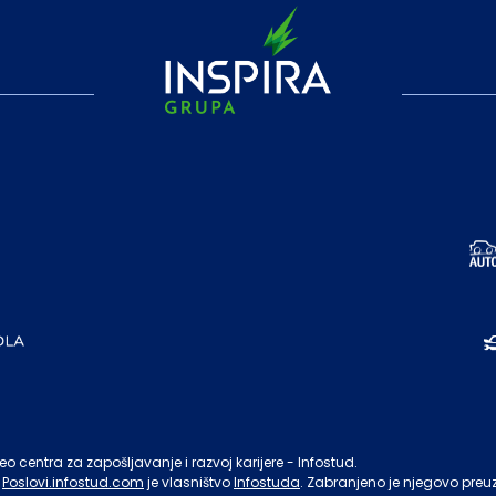
o centra za zapošljavanje i razvoj karijere - Infostud.
Poslovi.infostud.com
je vlasništvo
Infostuda
. Zabranjeno je njegovo preu