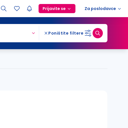
Prijavite se
Za poslodavce
Poništite filtere