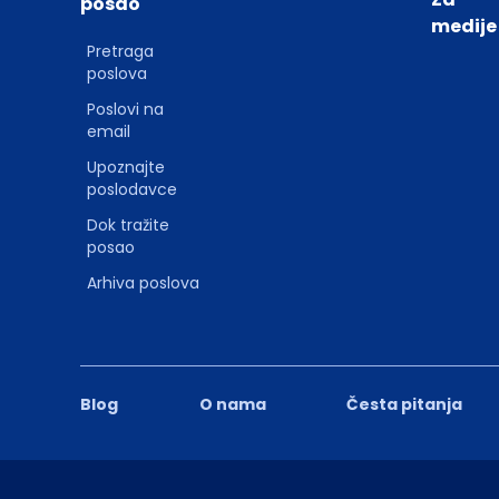
posao
medije
Pretraga
poslova
Poslovi na
email
Upoznajte
poslodavce
Dok tražite
posao
Arhiva poslova
Blog
O nama
Česta pitanja