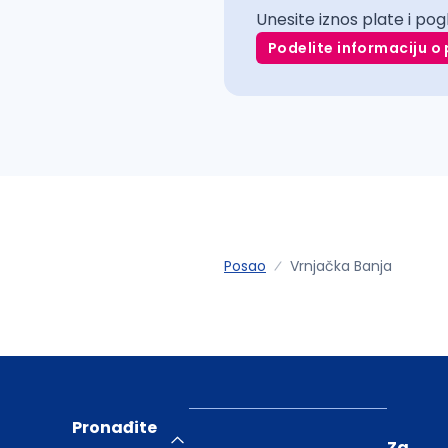
Unesite iznos plate i pog
Podelite informaciju o 
Posao
Vrnjačka Banja
Pronađite
Za