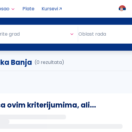
osao
Plate
Kursevi
Oblast rada
rite grad
Oblast rada
čka Banja
(0 rezultata)
ovim kriterijumima, ali...
s putem email-a kada se pojave novi poslovi.