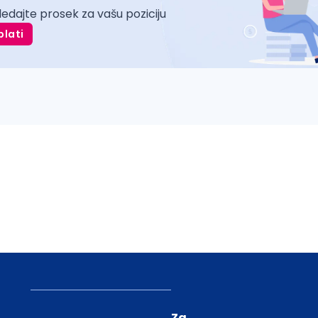
ledajte prosek za vašu poziciju
plati
Za