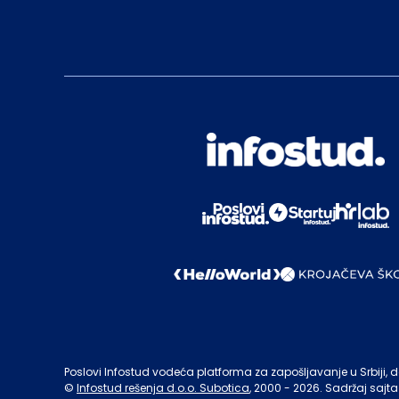
Poslovi Infostud vodeća platforma za zapošljavanje u Srbiji, de
©
Infostud rešenja d.o.o. Subotica
, 2000 -
2026
. Sadržaj sajta