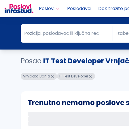
Poslovi
Poslodavci
Dok tražite p
Pozicija, poslodavac ili ključna reč
Izabe
Pozicija, poslodavac ili ključna reč
Grad
Posao
IT Test Developer Vrnja
Vrnjačka Banja
IT Test Developer
Trenutno nemamo poslove sa 
Ako sačuvate ovu pretragu, obavestićemo va