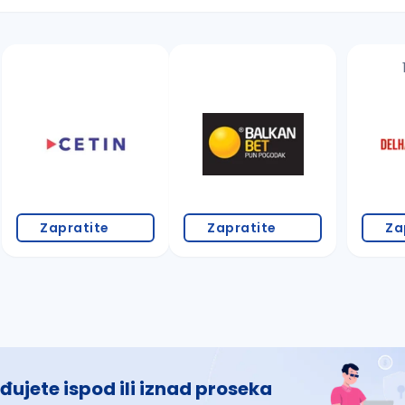
 š, đ, ž, dž)
Zapratite
Zapratite
Za
đujete ispod ili iznad proseka