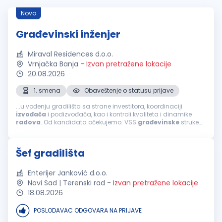
Novo
Građevinski inženjer
Miraval Residences d.o.o.
Vrnjačka Banja
-
Izvan pretražene lokacije
20.08.2026
1. smena
Obaveštenje o statusu prijave
...u vođenju gradilišta sa strane investitora, koordinaciji
izvođača
i podizvođača, kao i kontroli kvaliteta i dinamike
radova
. Od kandidata očekujemo: VSS
građevinske
struke
iskustvo u organizaciji i
završnim
građevinskim
radovima;
odgovornost, organizovanost...
Šef gradilišta
Enterijer Janković d.o.o.
Novi Sad | Terenski rad
-
Izvan pretražene lokacije
18.08.2026
POSLODAVAC ODGOVARA NA PRIJAVE