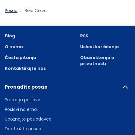
Posao
Bela Crkva
Blog
RSS
O nama
Uslovi korišćenja
Česta pitanja
Obaveštenje o
privatnosti
Kontaktirajte nas
Pronađite posao
Pretraga poslova
Poslovi na email
Upoznajte poslodavce
Dok tražite posao