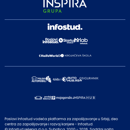
Poslovi Infostud vodeća platforma za zapošljavanje u Srbiji, deo
centra za zapošljavanje i razvoj karijere - Infostud.
©
Infostud rešenja d.o.o. Subotica
, 2000 -
2026
. Sadržaj sajta