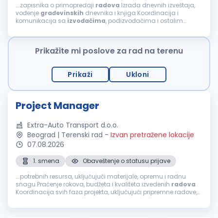
...zapisnika o primopredaji
radova
Izrada dnevnih izveštaja,
vođenje
građevinskih
dnevnika i knjiga Koordinacija i
komunikacija sa
izvođačima
, podizvođačima i ostalim
učesnicima na projektu Praćenje primene standarda
bezbednosti i zaštite na radu na gradilištu...
Prikažite mi poslove za rad na terenu
Prikaži
Ukloni
Project Manager
Extra-Auto Transport d.o.o.
Beograd | Terenski rad
-
Izvan pretražene lokacije
07.08.2026
1. smena
Obaveštenje o statusu prijave
...potrebnih resursa, uključujući materijale, opremu i radnu
snagu Praćenje rokova, budžeta i kvaliteta izvedenih
radova
Koordinacija svih faza projekta, uključujući pripremne radove,
izgradnju i
završne
radove
Koordinacija
izvođača
,
podizvođača...