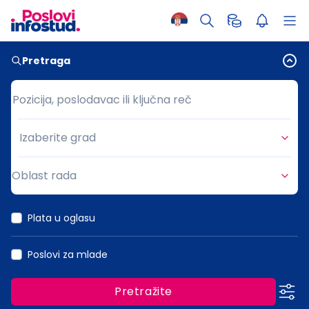
Pretraga
Pozicija, poslodavac ili ključna reč
Pozicija, poslodavac ili ključna reč
Izaberite grad
Grad
Oblast rada
Oblast rada
Plata u oglasu
Poslovi za mlade
Pretražite