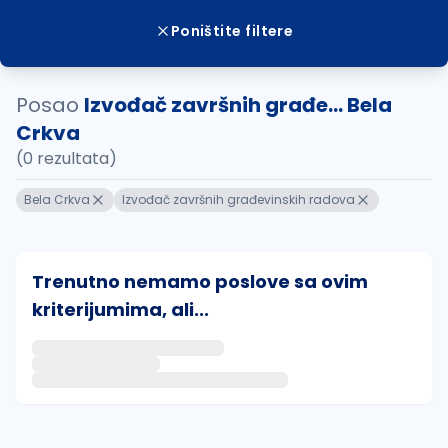
Poništite filtere
Posao
Izvođač završnih građe... Bela
Crkva
(0 rezultata)
Bela Crkva
Izvođač završnih građevinskih radova
Trenutno nemamo poslove sa ovim
kriterijumima, ali...
Ako sačuvate ovu pretragu, obavestićemo vas putem 