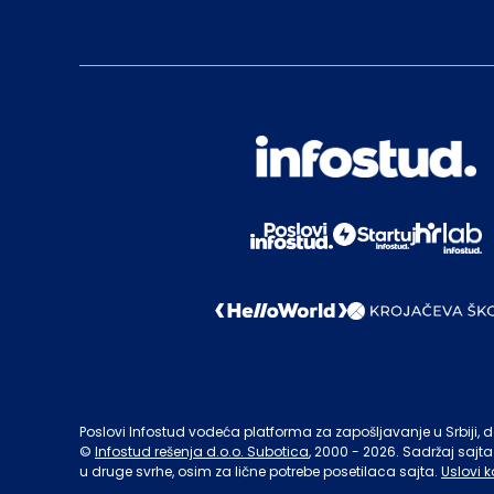
Poslovi Infostud vodeća platforma za zapošljavanje u Srbiji, de
©
Infostud rešenja d.o.o. Subotica
, 2000 -
2026
. Sadržaj sajta
u druge svrhe, osim za lične potrebe posetilaca sajta.
Uslovi k