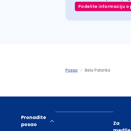
Podelite informaciju o 
Posao
Bela Palanka
Pronađite
Za
posao
medije