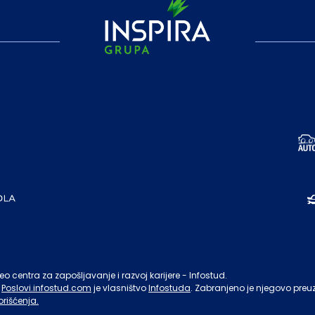
o centra za zapošljavanje i razvoj karijere - Infostud.
Poslovi.infostud.com
je vlasništvo
Infostuda
. Zabranjeno je njegovo preu
orišćenja.