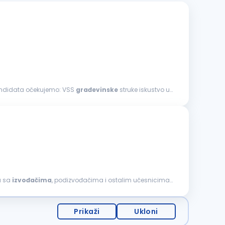
. Od kandidata očekujemo: VSS
građevinske
struke iskustvo u
a sa
izvođačima
, podizvođačima i ostalim učesnicima
Prikaži
Ukloni