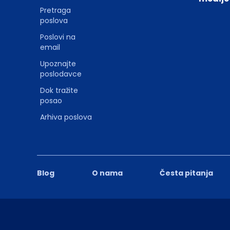
Pretraga
poslova
Poslovi na
email
Upoznajte
poslodavce
Dok tražite
posao
Arhiva poslova
Blog
O nama
Česta pitanja