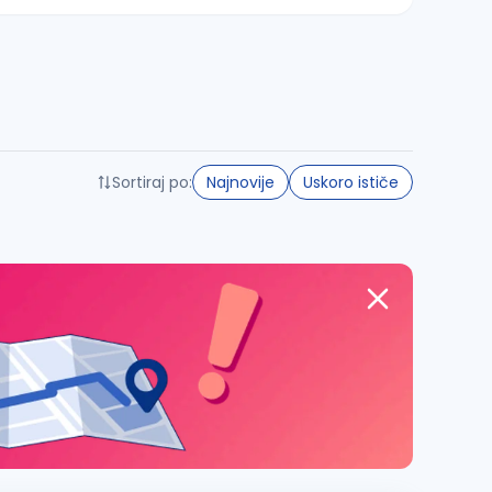
Sortiraj po:
Najnovije
Uskoro ističe