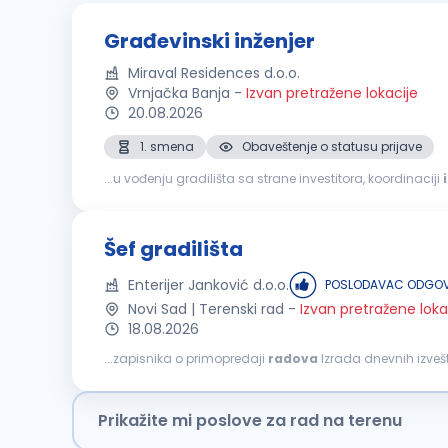
Građevinski inženjer
Miraval Residences d.o.o.
Vrnjačka Banja
-
Izvan pretražene lokacije
20.08.2026
1. smena
Obaveštenje o statusu prijave
...u vođenju gradilišta sa strane investitora, koordinaciji
organizaciji i
završnim
građevinskim
radovima; odgov
Šef gradilišta
Enterijer Janković d.o.o.
POSLODAVAC ODGOV
Novi Sad | Terenski rad
-
Izvan pretražene loka
18.08.2026
...zapisnika o primopredaji
radova
Izrada dnevnih izveš
na projektu Praćenje primene standarda bezbednosti i zaš
Prikažite mi poslove za rad na terenu