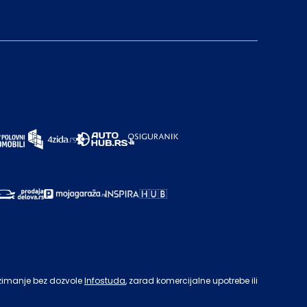
zimanje bez dozvole
Infostuda
, zarad komercijalne upotrebe ili