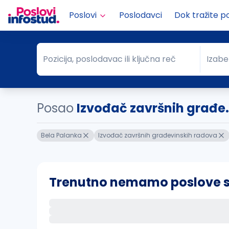
Poslovi
Poslodavci
Dok tražite p
Pozicija, poslodavac ili ključna reč
Izabe
Pozicija, poslodavac ili ključna reč
Grad
Posao
Izvođač završnih građe.
Bela Palanka
Izvođač završnih građevinskih radova
Trenutno nemamo poslove sa 
Ako sačuvate ovu pretragu, obavestićemo va