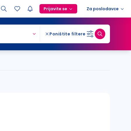
Prijavite se
Za poslodavce
Poništite filtere