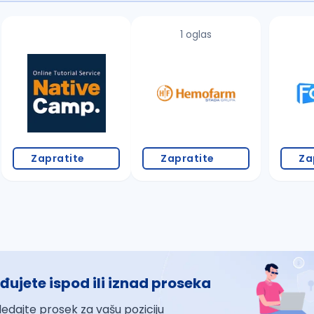
1 oglas
Zapratite
Zapratite
Za
đujete ispod ili iznad proseka
ledajte prosek za vašu poziciju