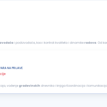
izvođača
i podizvođača, kao i kontroli kvaliteta i dinamike
radova
ornost, organizovanost...
ARA NA PRIJAVE
cije
taja, vođenje
građevinskih
dnevnika i knjiga Koordinacija i komunikacij
tite na radu na gradilištu...