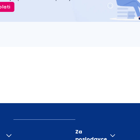
plati
Za
poslodavce