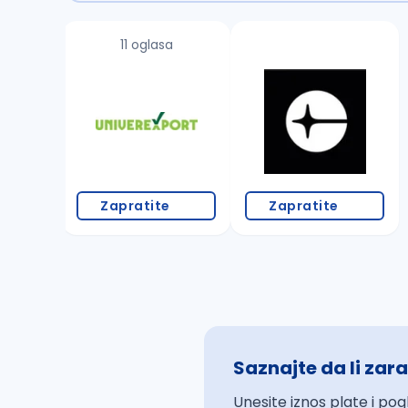
11 oglasa
Zapratite
Zapratite
Saznajte da li zara
Unesite iznos plate i pog