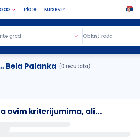
osao
Plate
Kursevi
Oblast rada
rite grad
Oblast rada
.. Bela Palanka
(0 rezultata)
ovim kriterijumima, ali...
s putem email-a kada se pojave novi poslovi.