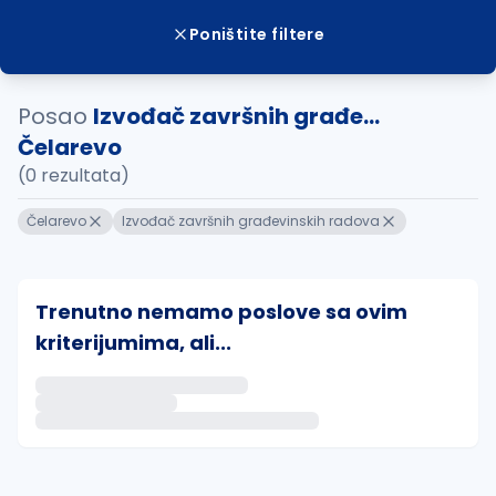
Poništite filtere
Posao
Izvođač završnih građe...
Čelarevo
(0 rezultata)
Čelarevo
Izvođač završnih građevinskih radova
Trenutno nemamo poslove sa ovim
kriterijumima, ali...
Ako sačuvate ovu pretragu, obavestićemo vas putem 