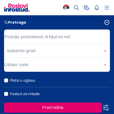
Pretraga
Pozicija, poslodavac ili ključna reč
Pozicija, poslodavac ili ključna reč
Izaberite grad
Grad
Oblast rada
Oblast rada
Plata u oglasu
Poslovi za mlade
Pretražite