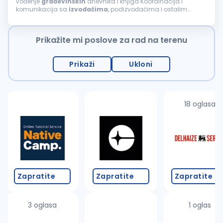
vođenje
građevinskih
dnevnika i knjiga Koordinacija i
komunikacija sa
izvođačima
, podizvođačima i ostalim
učesnicima na projektu Praćenje primene standarda
bezbednosti i zaštite na radu na gradilištu...
Prikažite mi poslove za rad na terenu
Prikaži
Ukloni
18 oglasa
Zapratite
Zapratite
Zapratite
3 oglasa
1 oglas