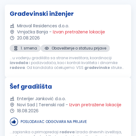
Građevinski inženjer
Miraval Residences d.o.o.
Vrnjačka Banja
-
Izvan pretražene lokacije
20.08.2026
1. smena
Obaveštenje o statusu prijave
...u vođenju gradilišta sa strane investitora, koordinaciji
izvođača
i podizvođača, kao i kontroli kvaliteta i dinamike
radova
. Od kandidata očekujemo: VSS
građevinske
struke
iskustvo u organizaciji i
završnim
građevinskim
radovima;
odgovornost, organizovanost...
Šef gradilišta
Enterijer Janković d.o.o.
Novi Sad | Terenski rad
-
Izvan pretražene lokacije
18.08.2026
POSLODAVAC ODGOVARA NA PRIJAVE
...zapisnika o primopredaji
radova
Izrada dnevnih izveštaja,