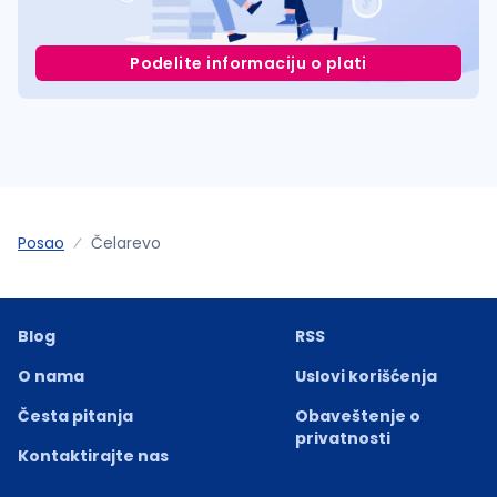
Podelite informaciju o plati
Posao
Čelarevo
Blog
RSS
O nama
Uslovi korišćenja
Česta pitanja
Obaveštenje o
privatnosti
Kontaktirajte nas