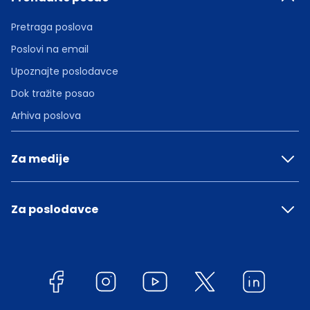
Pretraga poslova
Poslovi na email
Upoznajte poslodavce
Dok tražite posao
Arhiva poslova
Za medije
Za poslodavce