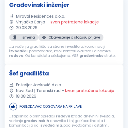
Građevinski inženjer
Miraval Residences d.o.o.
Vrnjačka Banja
-
Izvan pretražene lokacije
20.08.2026
1. smena
Obaveštenje o statusu prijave
...u vođenju gradilišta sa strane investitora, koordinaciji
izvođača
i podizvođača, kao i kontroli kvaliteta i dinamike
radova
. Od kandidata očekujemo: VSS
građevinske
struke
iskustvo u organizaciji i
završnim
građevinskim
radovima;
odgovornost, organizovanost...
Šef gradilišta
Enterijer Janković d.o.o.
Novi Sad | Terenski rad
-
Izvan pretražene lokacije
18.08.2026
POSLODAVAC ODGOVARA NA PRIJAVE
...zapisnika o primopredaji
radova
Izrada dnevnih izveštaja,
vođenje
građevinskih
dnevnika i knjiga Koordinacija i
komunikacija sa
izvođačima
, podizvođačima i ostalim