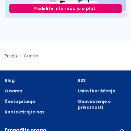
Podelite informaciju o plati
Posao
Ćuprija
Blog
RSS
O nama
Uslovi korišćenja
Česta pitanja
Obaveštenje o
privatnosti
Kontaktirajte nas
Pronađite posao