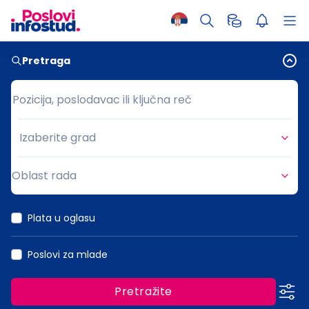
Pretraga
Pozicija, poslodavac ili ključna reč
Pozicija, poslodavac ili ključna reč
Izaberite grad
Grad
Oblast rada
Oblast rada
Plata u oglasu
Poslovi za mlade
Pretražite