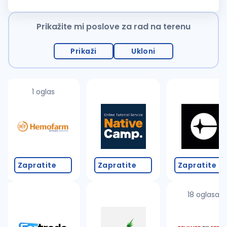
učesnicima na projektu Praćenje primene standarda
bezbednosti i zaštite na radu na gradilištu...
Prikažite mi poslove za rad na terenu
Prikaži
Ukloni
1 oglas
Zapratite
Zapratite
Zapratite
18 oglasa