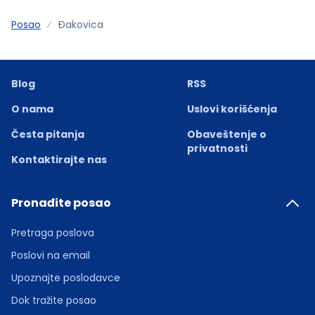
Posao
Ðakovica
Blog
RSS
O nama
Uslovi korišćenja
Česta pitanja
Obaveštenje o
privatnosti
Kontaktirajte nas
Pronađite posao
Pretraga poslova
Poslovi na email
Upoznajte poslodavce
Dok tražite posao