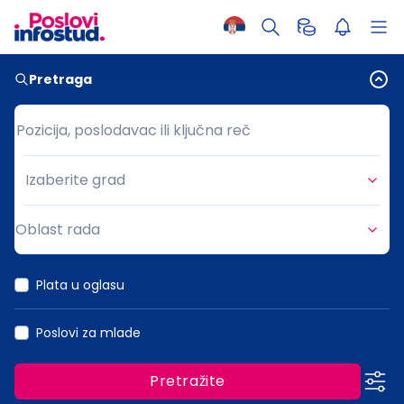
Pretraga
Pozicija, poslodavac ili ključna reč
Pozicija, poslodavac ili ključna reč
Izaberite grad
Grad
Oblast rada
Oblast rada
Plata u oglasu
Poslovi za mlade
Pretražite