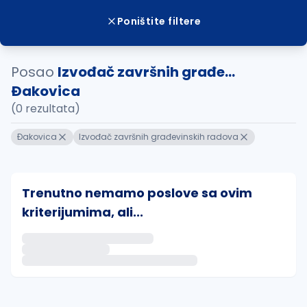
Poništite filtere
Posao
Izvođač završnih građe...
Ðakovica
(0 rezultata)
Ðakovica
Izvođač završnih građevinskih radova
Trenutno nemamo poslove sa ovim
kriterijumima, ali...
Ako sačuvate ovu pretragu, obavestićemo vas putem 