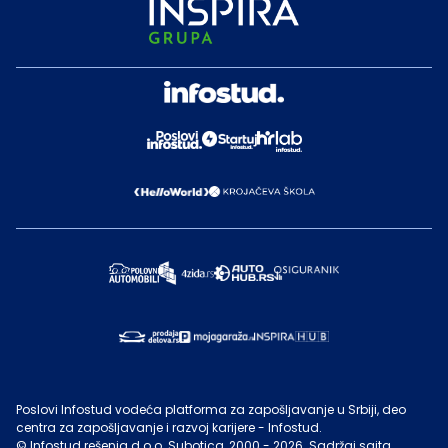
Poslovi Infostud vodeća platforma za zapošljavanje u Srbiji, deo
centra za zapošljavanje i razvoj karijere - Infostud.
©
Infostud rešenja d.o.o. Subotica
, 2000 -
2026
. Sadržaj sajta