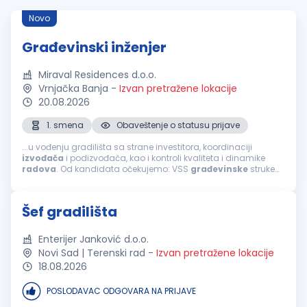
Novo
Građevinski inženjer
Miraval Residences d.o.o.
Vrnjačka Banja
-
Izvan pretražene lokacije
20.08.2026
1. smena
Obaveštenje o statusu prijave
...u vođenju gradilišta sa strane investitora, koordinaciji
izvođača
i podizvođača, kao i kontroli kvaliteta i dinamike
radova
. Od kandidata očekujemo: VSS
građevinske
struke
iskustvo u organizaciji i
završnim
građevinskim
radovima;
odgovornost, organizovanost...
Šef gradilišta
Enterijer Janković d.o.o.
Novi Sad | Terenski rad
-
Izvan pretražene lokacije
18.08.2026
POSLODAVAC ODGOVARA NA PRIJAVE