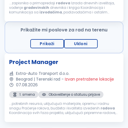
...zapisnika o primopredaji
radova
Izrada dnevnih izveštaja,
vođenje
građevinskih
dnevnika i knjiga Koordinacija i
komunikacija sa
izvođačima
, podizvođačima i ostalim
učesnicima na projektu Praćenje primene standarda
bezbednosti i zaštite na radu na gradilištu...
Prikažite mi poslove za rad na terenu
Prikaži
Ukloni
Project Manager
Extra-Auto Transport d.o.o.
Beograd | Terenski rad
-
Izvan pretražene lokacije
07.08.2026
1. smena
Obaveštenje o statusu prijave
...potrebnih resursa, uključujući materijale, opremu i radnu
snagu Praćenje rokova, budžeta i kvaliteta izvedenih
radova
Koordinacija svih faza projekta, uključujući pripremne radove,
izgradnju i
završne
radove
Koordinacija
izvođača
,
podizvođača...