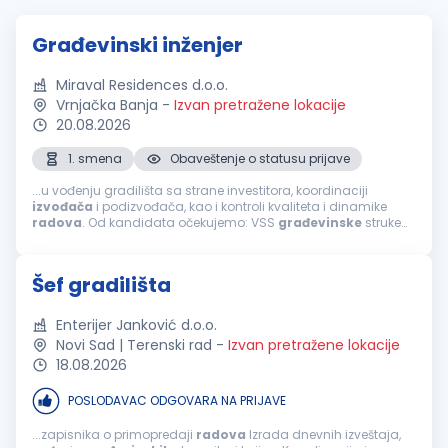
Građevinski inženjer
Miraval Residences d.o.o.
Vrnjačka Banja
-
Izvan pretražene lokacije
20.08.2026
1. smena
Obaveštenje o statusu prijave
...u vođenju gradilišta sa strane investitora, koordinaciji
izvođača
i podizvođača, kao i kontroli kvaliteta i dinamike
radova
. Od kandidata očekujemo: VSS
građevinske
struke
iskustvo u organizaciji i
završnim
građevinskim
radovima;
odgovornost, organizovanost...
Šef gradilišta
Enterijer Janković d.o.o.
Novi Sad | Terenski rad
-
Izvan pretražene lokacije
18.08.2026
POSLODAVAC ODGOVARA NA PRIJAVE
...zapisnika o primopredaji
radova
Izrada dnevnih izveštaja,