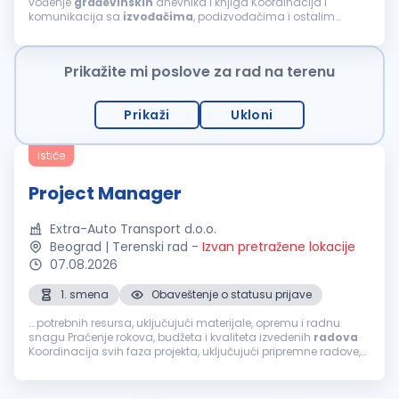
vođenje
građevinskih
dnevnika i knjiga Koordinacija i
komunikacija sa
izvođačima
, podizvođačima i ostalim
učesnicima na projektu Praćenje primene standarda
bezbednosti i zaštite na radu na gradilištu...
Prikažite mi poslove za rad na terenu
Prikaži
Ukloni
Ističe
Project Manager
Extra-Auto Transport d.o.o.
Beograd | Terenski rad
-
Izvan pretražene lokacije
07.08.2026
1. smena
Obaveštenje o statusu prijave
...potrebnih resursa, uključujući materijale, opremu i radnu
snagu Praćenje rokova, budžeta i kvaliteta izvedenih
radova
Koordinacija svih faza projekta, uključujući pripremne radove,
izgradnju i
završne
radove
Koordinacija
izvođača
,
podizvođača...