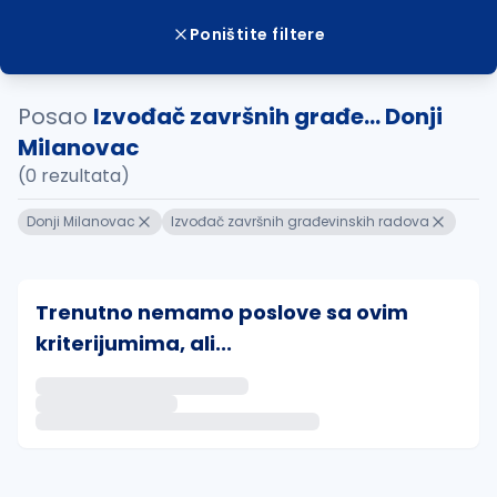
Poništite filtere
Posao
Izvođač završnih građe... Donji
Milanovac
(0 rezultata)
Donji Milanovac
Izvođač završnih građevinskih radova
Trenutno nemamo poslove sa ovim
kriterijumima, ali...
Ako sačuvate ovu pretragu, obavestićemo vas putem 