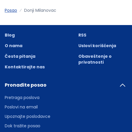
Posao
Donji Milanovac
Blog
RSS
O nama
Uslovi korišćenja
Česta pitanja
Obaveštenje o
privatnosti
Kontaktirajte nas
Pronađite posao
Pretraga poslova
Poslovi na email
Upoznajte poslodavce
Dok tražite posao