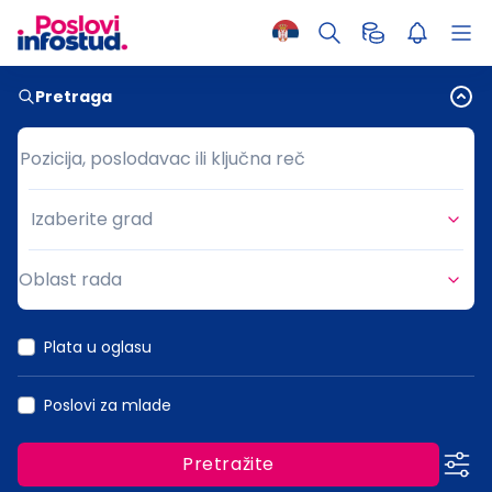
Pretraga
Pozicija, poslodavac ili ključna reč
Pozicija, poslodavac ili ključna reč
Izaberite grad
Grad
Oblast rada
Oblast rada
Plata u oglasu
Poslovi za mlade
Pretražite