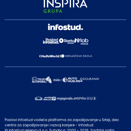
Poslovi Infostud vodeća platforma za zapošljavanje u Srbiji, deo
centra za zapošljavanje i razvoj karijere - Infostud.
©
Infostud rešenja d.o.o. Subotica
, 2000 -
2026
. Sadržaj sajta