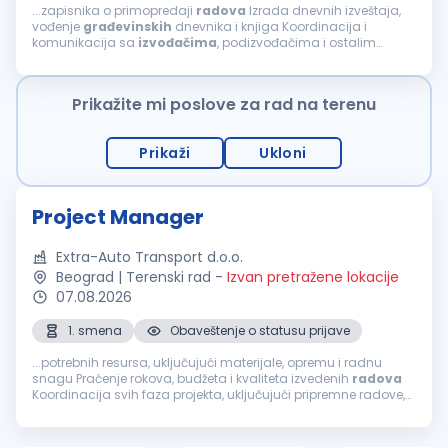
...zapisnika o primopredaji
radova
Izrada dnevnih izveštaja,
vođenje
građevinskih
dnevnika i knjiga Koordinacija i
komunikacija sa
izvođačima
, podizvođačima i ostalim
učesnicima na projektu Praćenje primene standarda
bezbednosti i zaštite na radu na gradilištu...
Prikažite mi poslove za rad na terenu
Prikaži
Ukloni
Project Manager
Extra-Auto Transport d.o.o.
Beograd | Terenski rad
-
Izvan pretražene lokacije
07.08.2026
1. smena
Obaveštenje o statusu prijave
...potrebnih resursa, uključujući materijale, opremu i radnu
snagu Praćenje rokova, budžeta i kvaliteta izvedenih
radova
Koordinacija svih faza projekta, uključujući pripremne radove,
izgradnju i
završne
radove
Koordinacija
izvođača
,
podizvođača...