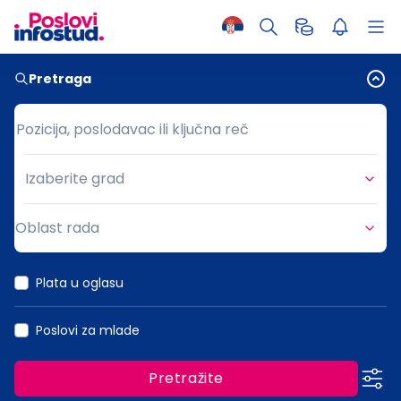
Pretraga
Pozicija, poslodavac ili ključna reč
Pozicija, poslodavac ili ključna reč
Izaberite grad
Grad
Oblast rada
Oblast rada
Plata u oglasu
Poslovi za mlade
Pretražite