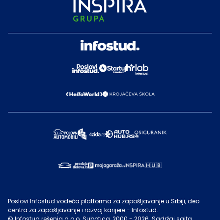
Poslovi Infostud vodeća platforma za zapošljavanje u Srbiji, deo
centra za zapošljavanje i razvoj karijere - Infostud.
©
Infostud rešenja d.o.o. Subotica
, 2000 -
2026
. Sadržaj sajta