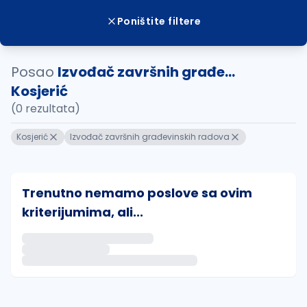
Poništite filtere
Posao
Izvođač završnih građe...
Kosjerić
(0 rezultata)
Kosjerić
Izvođač završnih građevinskih radova
Trenutno nemamo poslove sa ovim
kriterijumima, ali...
Ako sačuvate ovu pretragu, obavestićemo vas putem 