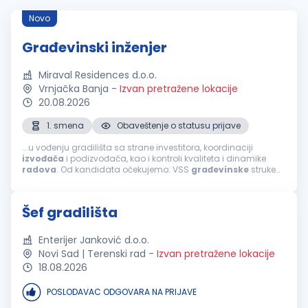
Novo
Građevinski inženjer
Miraval Residences d.o.o.
Vrnjačka Banja
-
Izvan pretražene lokacije
20.08.2026
1. smena
Obaveštenje o statusu prijave
...u vođenju gradilišta sa strane investitora, koordinaciji
izvođača
i podizvođača, kao i kontroli kvaliteta i dinamike
radova
. Od kandidata očekujemo: VSS
građevinske
struke
iskustvo u organizaciji i
završnim
građevinskim
radovima;
odgovornost, organizovanost...
Šef gradilišta
Enterijer Janković d.o.o.
Novi Sad | Terenski rad
-
Izvan pretražene lokacije
18.08.2026
POSLODAVAC ODGOVARA NA PRIJAVE