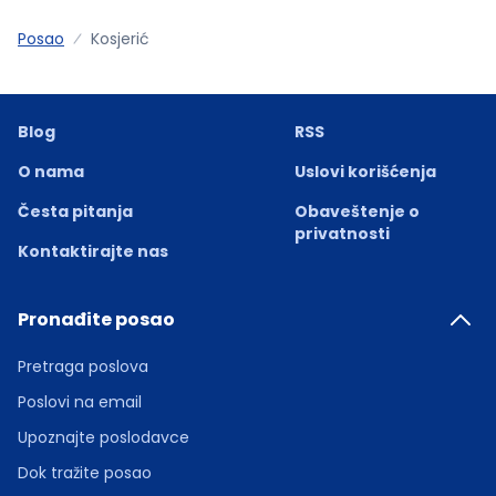
Posao
Kosjerić
Blog
RSS
O nama
Uslovi korišćenja
Česta pitanja
Obaveštenje o
privatnosti
Kontaktirajte nas
Pronađite posao
Pretraga poslova
Poslovi na email
Upoznajte poslodavce
Dok tražite posao