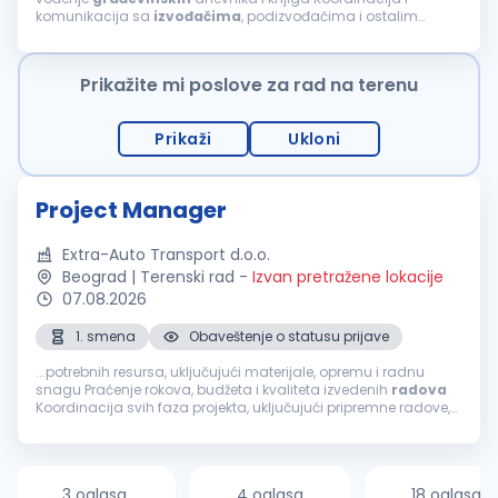
komunikacija sa
izvođačima
, podizvođačima i ostalim
učesnicima na projektu Praćenje primene standarda
bezbednosti i zaštite na radu na gradilištu...
Prikažite mi poslove za rad na terenu
Prikaži
Ukloni
Project Manager
Extra-Auto Transport d.o.o.
Beograd | Terenski rad
-
Izvan pretražene lokacije
07.08.2026
1. smena
Obaveštenje o statusu prijave
...potrebnih resursa, uključujući materijale, opremu i radnu
snagu Praćenje rokova, budžeta i kvaliteta izvedenih
radova
Koordinacija svih faza projekta, uključujući pripremne radove,
izgradnju i
završne
radove
Koordinacija
izvođača
,
podizvođača...
3 oglasa
4 oglasa
18 oglasa