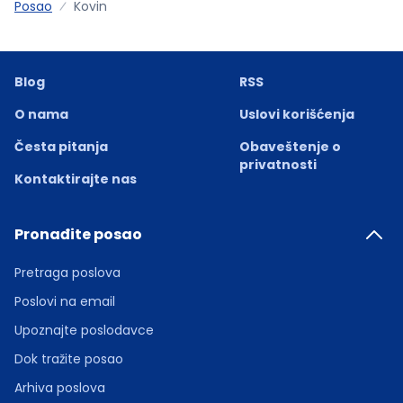
Posao
Kovin
Blog
RSS
O nama
Uslovi korišćenja
Česta pitanja
Obaveštenje o
privatnosti
Kontaktirajte nas
Pronađite posao
Pretraga poslova
Poslovi na email
Upoznajte poslodavce
Dok tražite posao
Arhiva poslova