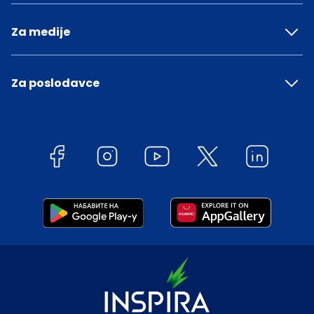
Za medije
Za poslodavce