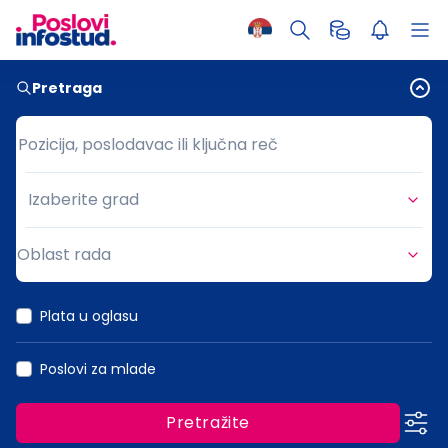
Pretraga
Pozicija, poslodavac ili ključna reč
Pozicija, poslodavac ili ključna reč
Izaberite grad
Grad
Oblast rada
Oblast rada
Plata u oglasu
Poslovi za mlade
Pretražite