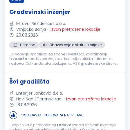
Građevinski inženjer
Miraval Residences d.o.o.
Vrnjačka Banja
-
Izvan pretražene lokacije
20.08.2026
1. smena
Obaveštenje o statusu prijave
...u vođenju gradilišta sa strane investitora, koordinaciji
izvođača
i podizvođača, kao i kontroli kvaliteta i dinamike
radova
. Od kandidata očekujemo: VSS
građevinske
struke
iskustvo u organizaciji i
završnim
građevinskim
radovima;
odgovornost, organizovanost...
Šef gradilišta
Enterijer Janković d.o.o.
Novi Sad | Terenski rad
-
Izvan pretražene lokacije
18.08.2026
POSLODAVAC ODGOVARA NA PRIJAVE
...zapisnika o primopredaji
radova
Izrada dnevnih izveštaja,
vođenje
građevinskih
dnevnika i knjiga Koordinacija i