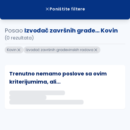
Poništite filtere
Posao
Izvođač završnih građe... Kovin
(0 rezultata)
Kovin
Izvođač završnih građevinskih radova
Trenutno nemamo poslove sa ovim
kriterijumima, ali...
Ako sačuvate ovu pretragu, obavestićemo vas putem 
uvajte pretragu