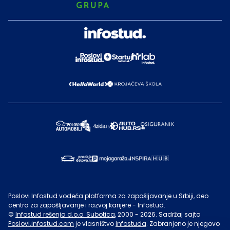
Poslovi Infostud vodeća platforma za zapošljavanje u Srbiji, deo
centra za zapošljavanje i razvoj karijere - Infostud.
©
Infostud rešenja d.o.o. Subotica
, 2000 -
2026
. Sadržaj sajta
Poslovi.infostud.com
je vlasništvo
Infostuda
. Zabranjeno je njegovo