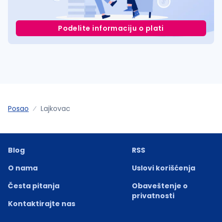
Podelite informaciju o plati
Posao
Lajkovac
Blog
RSS
O nama
Uslovi korišćenja
Česta pitanja
Obaveštenje o
privatnosti
Kontaktirajte nas