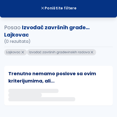
Poništite filtere
Posao
Izvođač završnih građe...
Lajkovac
(0 rezultata)
Lajkovac
Izvođač završnih građevinskih radova
Trenutno nemamo poslove sa ovim
kriterijumima, ali...
Ako sačuvate ovu pretragu, obavestićemo vas putem 