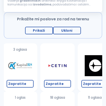
vođenje
građevinskih
dnevnika i knjiga Koordinacija i
komunikacija sa
izvođačima
, podizvođačima i ostalim
učesnicima na projektu Praćenje primene standarda
bezbednosti i zaštite na radu na gradilištu...
Prikažite mi poslove za rad na terenu
Prikaži
Ukloni
3 oglasa
Zapratite
Zapratite
Zapratite
1 oglas
18 oglasa
11 oglasa