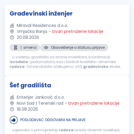
Građevinski inženjer
Miraval Residences d.o.o.
Vrnjačka Banja
-
Izvan pretražene lokacije
20.08.2026
1. smena
Obaveštenje o statusu prijave
...u vođenju gradilišta sa strane investitora, koordinaciji
izvođača
i podizvođača, kao i kontroli kvaliteta i dinamike
radova
. Od kandidata očekujemo: VSS
građevinske
struke
iskustvo u organizaciji i
završnim
građevinskim
radovima;
odgovornost, organizovanost...
Šef gradilišta
Enterijer Janković d.o.o.
Novi Sad | Terenski rad
-
Izvan pretražene lokacije
18.08.2026
POSLODAVAC ODGOVARA NA PRIJAVE
...zapisnika o primopredaji
radova
Izrada dnevnih izveštaja,