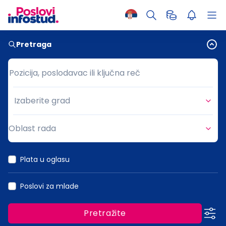
Pretraga
Pozicija, poslodavac ili ključna reč
Pozicija, poslodavac ili ključna reč
Izaberite grad
Grad
Oblast rada
Oblast rada
Plata u oglasu
Poslovi za mlade
Pretražite