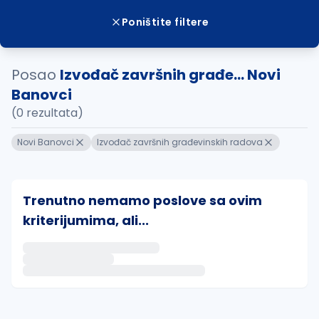
Poništite filtere
Posao
Izvođač završnih građe... Novi
Banovci
(0 rezultata)
Novi Banovci
Izvođač završnih građevinskih radova
Trenutno nemamo poslove sa ovim
kriterijumima, ali...
Ako sačuvate ovu pretragu, obavestićemo vas putem 