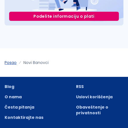
Podelite informaciju o plati
Posao
Novi Banovci
Blog
RSS
O nama
Uslovi korišćenja
Česta pitanja
Obaveštenje o
privatnosti
Kontaktirajte nas