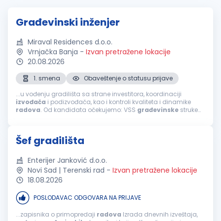
Građevinski inženjer
Miraval Residences d.o.o.
Vrnjačka Banja
-
Izvan pretražene lokacije
20.08.2026
1. smena
Obaveštenje o statusu prijave
...u vođenju gradilišta sa strane investitora, koordinaciji
izvođača
i podizvođača, kao i kontroli kvaliteta i dinamike
radova
. Od kandidata očekujemo: VSS
građevinske
struke
iskustvo u organizaciji i
završnim
građevinskim
radovima;
odgovornost, organizovanost...
Šef gradilišta
Enterijer Janković d.o.o.
Novi Sad | Terenski rad
-
Izvan pretražene lokacije
18.08.2026
POSLODAVAC ODGOVARA NA PRIJAVE
...zapisnika o primopredaji
radova
Izrada dnevnih izveštaja,