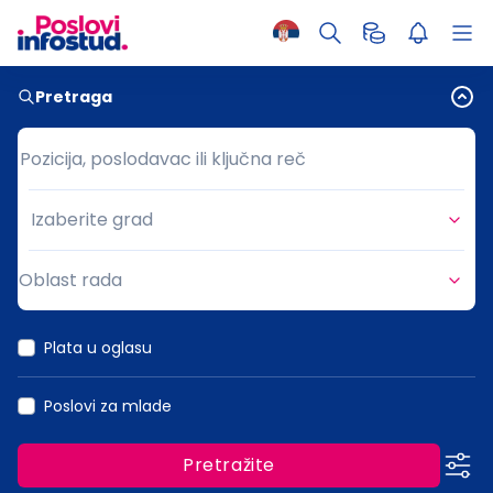
Pretraga
Pozicija, poslodavac ili ključna reč
Pozicija, poslodavac ili ključna reč
Izaberite grad
Grad
Oblast rada
Oblast rada
Plata u oglasu
Poslovi za mlade
Pretražite