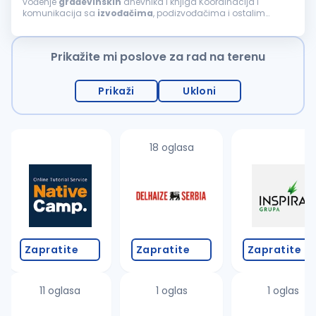
vođenje
građevinskih
dnevnika i knjiga Koordinacija i
komunikacija sa
izvođačima
, podizvođačima i ostalim
učesnicima na projektu Praćenje primene standarda
bezbednosti i zaštite na radu na gradilištu...
Prikažite mi poslove za rad na terenu
Prikaži
Ukloni
18 oglasa
Zapratite
Zapratite
Zapratite
11 oglasa
1 oglas
1 oglas