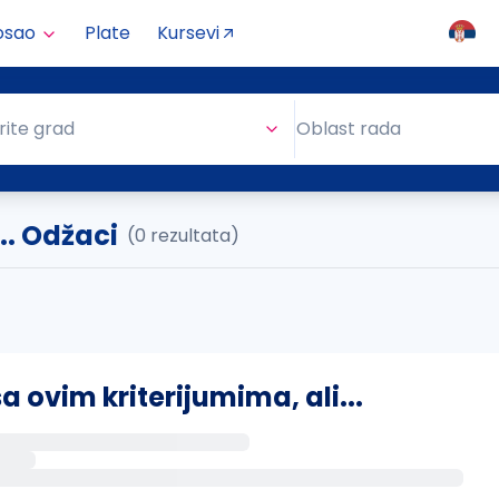
osao
Plate
Kursevi
Oblast rada
rite grad
Oblast rada
.. Odžaci
(0 rezultata)
ovim kriterijumima, ali...
s putem email-a kada se pojave novi poslovi.