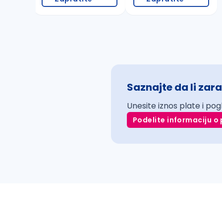
Saznajte da li zara
Unesite iznos plate i pog
Podelite informaciju o 