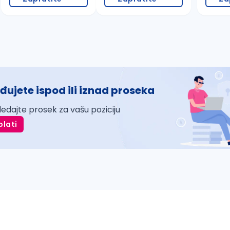
đujete ispod ili iznad proseka
ledajte prosek za vašu poziciju
plati