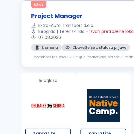
Ističe
Project Manager
Extra-Auto Transport d.o.o.
Beograd | Terenski rad
-
Izvan pretražene loka
07.08.2026
1. smena
Obaveštenje o statusu prijave
...potrebnih resursa, uključujući materijale, opremu i ra
izgradnju i
završne
radove
Koordinacija
izvođača
, po
18 oglasa
Zapratite
Zapratite