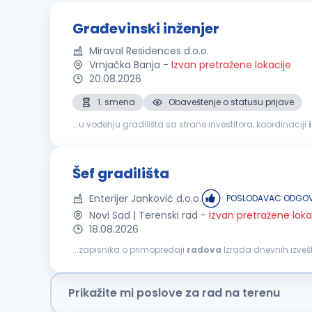
Građevinski inženjer
Miraval Residences d.o.o.
Vrnjačka Banja
-
Izvan pretražene lokacije
20.08.2026
1. smena
Obaveštenje o statusu prijave
...u vođenju gradilišta sa strane investitora, koordinaciji
organizaciji i
završnim
građevinskim
radovima; odgov
Šef gradilišta
Enterijer Janković d.o.o.
POSLODAVAC ODGOV
Novi Sad | Terenski rad
-
Izvan pretražene loka
18.08.2026
...zapisnika o primopredaji
radova
Izrada dnevnih izveš
na projektu Praćenje primene standarda bezbednosti i zaš
Prikažite mi poslove za rad na terenu