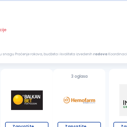
cije
dnu snagu Praćenje rokova, budžeta i kvaliteta izvedenih
radova
Koordinacij
dizvođača...
3 oglasa
Zapratite
Zapratite
Za