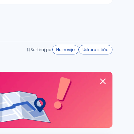
Sortiraj po:
Najnovije
Uskoro ističe