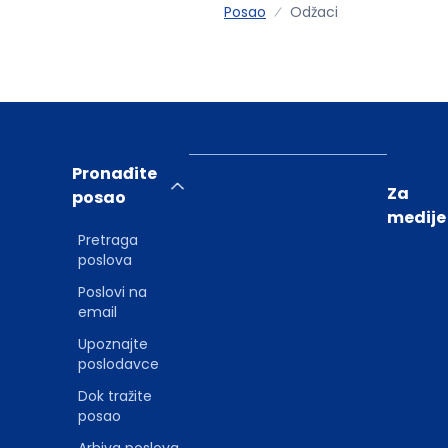
Posao
Odžaci
Pronađite
Za
posao
medije
Pretraga
poslova
Poslovi na
email
Upoznajte
poslodavce
Dok tražite
posao
Arhiva poslova