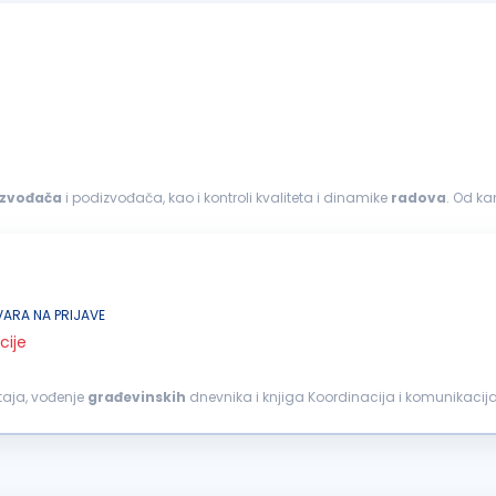
izvođača
i podizvođača, kao i kontroli kvaliteta i dinamike
radova
ornost, organizovanost...
ARA NA PRIJAVE
cije
taja, vođenje
građevinskih
dnevnika i knjiga Koordinacija i komunikacij
tite na radu na gradilištu...