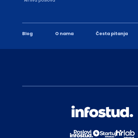
Blog
O nama
Česta pitanja