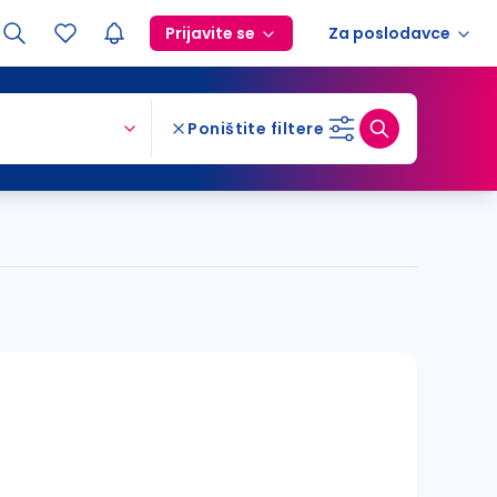
Prijavite se
Za poslodavce
Poništite filtere