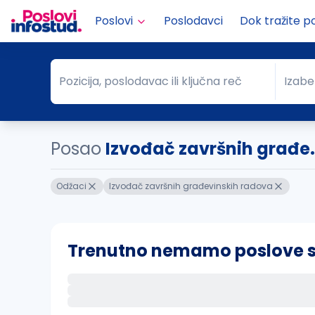
Poslovi
Poslodavci
Dok tražite p
Pozicija, poslodavac ili ključna reč
Izabe
Pozicija, poslodavac ili ključna reč
Grad
Posao
Izvođač završnih građe.
Odžaci
Izvođač završnih građevinskih radova
Trenutno nemamo poslove sa 
Ako sačuvate ovu pretragu, obavestićemo va