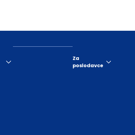
Za
poslodavce