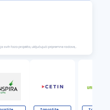
a svih faza projekta, uključujući pripremne radove,
7 oglasa
pratite
Zapratite
Zapratite