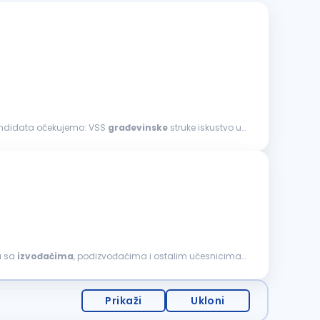
. Od kandidata očekujemo: VSS
građevinske
struke iskustvo u
a sa
izvođačima
, podizvođačima i ostalim učesnicima
Prikaži
Ukloni