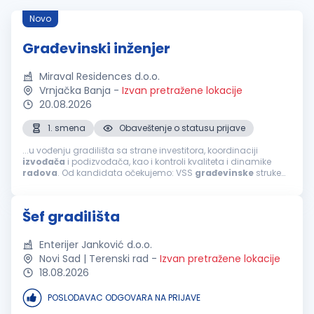
Novo
Građevinski inženjer
Miraval Residences d.o.o.
Vrnjačka Banja
-
Izvan pretražene lokacije
20.08.2026
1. smena
Obaveštenje o statusu prijave
...u vođenju gradilišta sa strane investitora, koordinaciji
izvođača
i podizvođača, kao i kontroli kvaliteta i dinamike
radova
. Od kandidata očekujemo: VSS
građevinske
struke
iskustvo u organizaciji i
završnim
građevinskim
radovima;
odgovornost, organizovanost...
Šef gradilišta
Enterijer Janković d.o.o.
Novi Sad | Terenski rad
-
Izvan pretražene lokacije
18.08.2026
POSLODAVAC ODGOVARA NA PRIJAVE