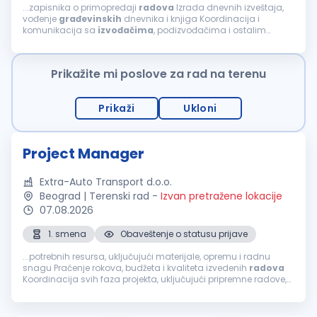
...zapisnika o primopredaji
radova
Izrada dnevnih izveštaja,
vođenje
građevinskih
dnevnika i knjiga Koordinacija i
komunikacija sa
izvođačima
, podizvođačima i ostalim
učesnicima na projektu Praćenje primene standarda
bezbednosti i zaštite na radu na gradilištu...
Prikažite mi poslove za rad na terenu
Prikaži
Ukloni
Project Manager
Extra-Auto Transport d.o.o.
Beograd | Terenski rad
-
Izvan pretražene lokacije
07.08.2026
1. smena
Obaveštenje o statusu prijave
...potrebnih resursa, uključujući materijale, opremu i radnu
snagu Praćenje rokova, budžeta i kvaliteta izvedenih
radova
Koordinacija svih faza projekta, uključujući pripremne radove,
izgradnju i
završne
radove
Koordinacija
izvođača
,
podizvođača...