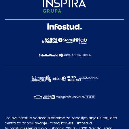
Poslovi Infostud vodeća platforma za zapošljavanje u Srbiji, deo
centra za zapošljavanje i razvoj karijere - Infostud.
©
Infostud rešenja d.o.o. Subotica
, 2000 -
2026
. Sadržaj sajta