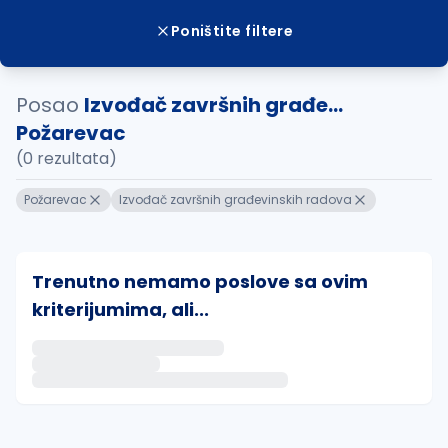
Poništite filtere
Posao
Izvođač završnih građe...
Požarevac
(0 rezultata)
Požarevac
Izvođač završnih građevinskih radova
Trenutno nemamo poslove sa ovim
kriterijumima, ali...
Ako sačuvate ovu pretragu, obavestićemo vas putem 