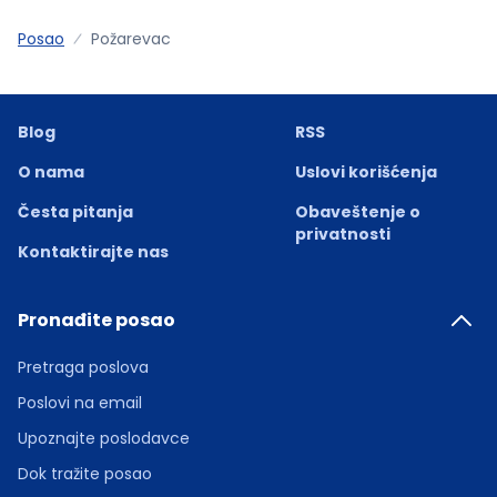
Posao
Požarevac
Blog
RSS
O nama
Uslovi korišćenja
Česta pitanja
Obaveštenje o
privatnosti
Kontaktirajte nas
Pronađite posao
Pretraga poslova
Poslovi na email
Upoznajte poslodavce
Dok tražite posao