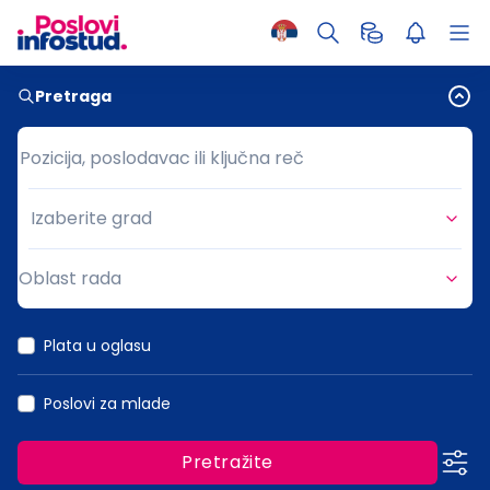
Pretraga
Pozicija, poslodavac ili ključna reč
Pozicija, poslodavac ili ključna reč
Izaberite grad
Grad
Oblast rada
Oblast rada
Plata u oglasu
Poslovi za mlade
Pretražite