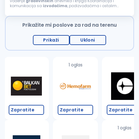
vođenje
građevinskih
dnevnika i knjiga Koordinacija i
komunikacija sa
izvođačima
, podizvođačima i ostalim
učesnicima na projektu Praćenje primene standarda
bezbednosti i zaštite na radu na gradilištu...
Prikažite mi poslove za rad na terenu
Prikaži
Ukloni
1 oglas
Zapratite
Zapratite
Zapratite
1 oglas