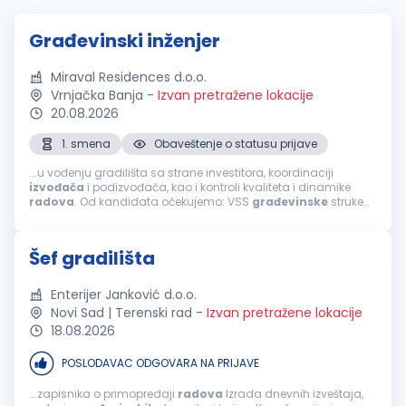
Građevinski inženjer
Miraval Residences d.o.o.
Vrnjačka Banja
-
Izvan pretražene lokacije
20.08.2026
1. smena
Obaveštenje o statusu prijave
...u vođenju gradilišta sa strane investitora, koordinaciji
izvođača
i podizvođača, kao i kontroli kvaliteta i dinamike
radova
. Od kandidata očekujemo: VSS
građevinske
struke
iskustvo u organizaciji i
završnim
građevinskim
radovima;
odgovornost, organizovanost...
Šef gradilišta
Enterijer Janković d.o.o.
Novi Sad | Terenski rad
-
Izvan pretražene lokacije
18.08.2026
POSLODAVAC ODGOVARA NA PRIJAVE
...zapisnika o primopredaji
radova
Izrada dnevnih izveštaja,