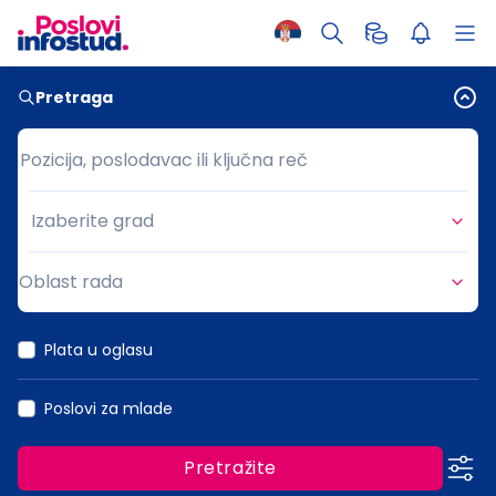
Pretraga
Pozicija, poslodavac ili ključna reč
Pozicija, poslodavac ili ključna reč
Izaberite grad
Grad
Oblast rada
Oblast rada
Plata u oglasu
Poslovi za mlade
Pretražite