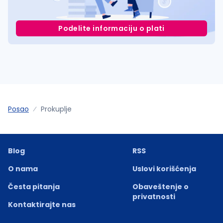
Podelite informaciju o plati
Posao
Prokuplje
Blog
RSS
O nama
Uslovi korišćenja
Česta pitanja
Obaveštenje o
privatnosti
Kontaktirajte nas