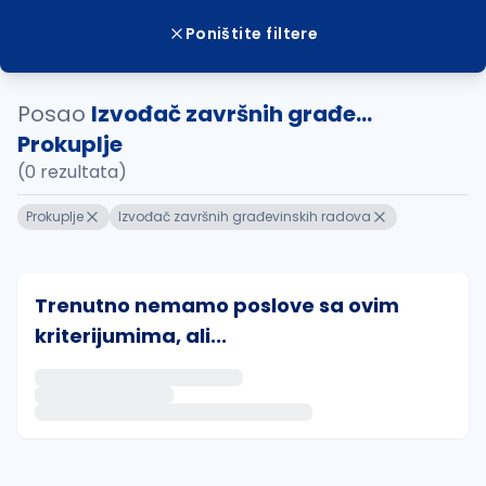
Poništite filtere
Posao
Izvođač završnih građe...
Prokuplje
(0 rezultata)
Prokuplje
Izvođač završnih građevinskih radova
Trenutno nemamo poslove sa ovim
kriterijumima, ali...
Ako sačuvate ovu pretragu, obavestićemo vas putem 