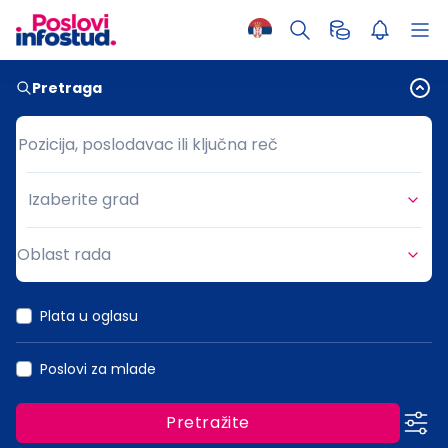
Pretraga
Pozicija, poslodavac ili ključna reč
Pozicija, poslodavac ili ključna reč
Izaberite grad
Grad
Oblast rada
Oblast rada
Plata u oglasu
Poslovi za mlade
Pretražite