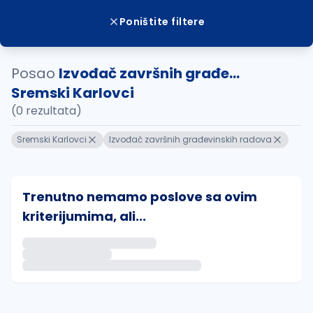
Poništite filtere
Posao
Izvođač završnih građe...
Sremski Karlovci
(0 rezultata)
Sremski Karlovci
Izvođač završnih građevinskih radova
Trenutno nemamo poslove sa ovim
kriterijumima, ali...
Ako sačuvate ovu pretragu, obavestićemo vas putem 