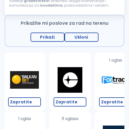
vođenje
građevinskih
dnevnika i knjiga Koordinacija i
komunikacija sa
izvođačima
, podizvođačima i ostalim
učesnicima na projektu Praćenje primene standarda
bezbednosti i zaštite na radu na gradilištu...
Prikažite mi poslove za rad na terenu
Prikaži
Ukloni
1 oglas
Zapratite
Zapratite
Zapratite
1 oglas
11 oglasa