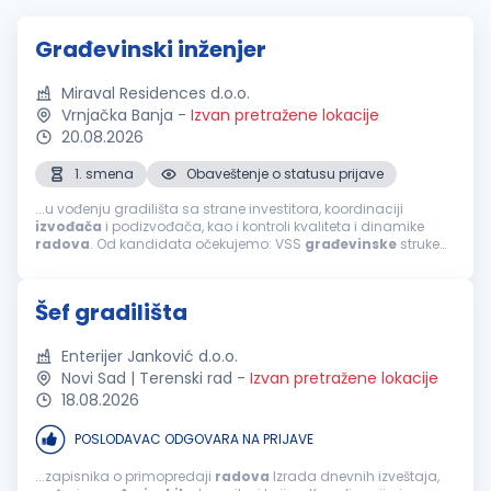
Građevinski inženjer
Miraval Residences d.o.o.
Vrnjačka Banja
-
Izvan pretražene lokacije
20.08.2026
1. smena
Obaveštenje o statusu prijave
...u vođenju gradilišta sa strane investitora, koordinaciji
izvođača
i podizvođača, kao i kontroli kvaliteta i dinamike
radova
. Od kandidata očekujemo: VSS
građevinske
struke
iskustvo u organizaciji i
završnim
građevinskim
radovima;
odgovornost, organizovanost...
Šef gradilišta
Enterijer Janković d.o.o.
Novi Sad | Terenski rad
-
Izvan pretražene lokacije
18.08.2026
POSLODAVAC ODGOVARA NA PRIJAVE
...zapisnika o primopredaji
radova
Izrada dnevnih izveštaja,