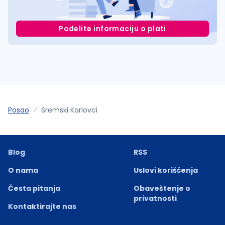
Podelite informaciju o plati
Posao
Sremski Karlovci
Blog
RSS
O nama
Uslovi korišćenja
Česta pitanja
Obaveštenje o
privatnosti
Kontaktirajte nas