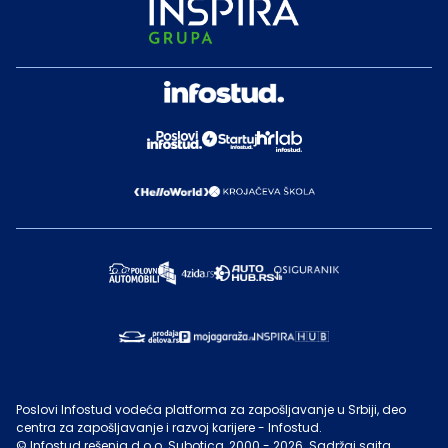
Poslovi Infostud vodeća platforma za zapošljavanje u Srbiji, deo
centra za zapošljavanje i razvoj karijere - Infostud.
©
Infostud rešenja d.o.o. Subotica
, 2000 -
2026
. Sadržaj sajta