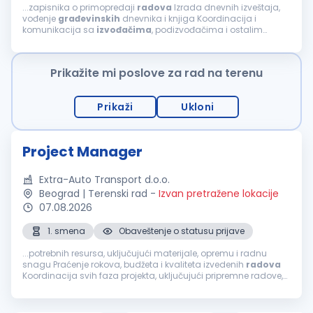
...zapisnika o primopredaji
radova
Izrada dnevnih izveštaja,
vođenje
građevinskih
dnevnika i knjiga Koordinacija i
komunikacija sa
izvođačima
, podizvođačima i ostalim
učesnicima na projektu Praćenje primene standarda
bezbednosti i zaštite na radu na gradilištu...
Prikažite mi poslove za rad na terenu
Prikaži
Ukloni
Project Manager
Extra-Auto Transport d.o.o.
Beograd | Terenski rad
-
Izvan pretražene lokacije
07.08.2026
1. smena
Obaveštenje o statusu prijave
...potrebnih resursa, uključujući materijale, opremu i radnu
snagu Praćenje rokova, budžeta i kvaliteta izvedenih
radova
Koordinacija svih faza projekta, uključujući pripremne radove,
izgradnju i
završne
radove
Koordinacija
izvođača
,
podizvođača...