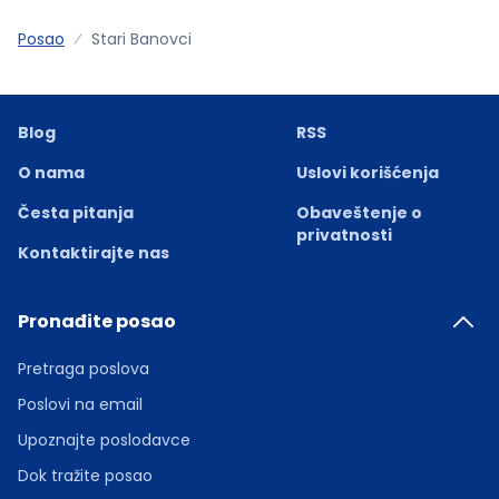
Posao
Stari Banovci
Blog
RSS
O nama
Uslovi korišćenja
Česta pitanja
Obaveštenje o
privatnosti
Kontaktirajte nas
Pronađite posao
Pretraga poslova
Poslovi na email
Upoznajte poslodavce
Dok tražite posao