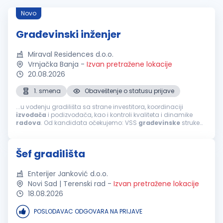
Novo
Građevinski inženjer
Miraval Residences d.o.o.
Vrnjačka Banja
-
Izvan pretražene lokacije
20.08.2026
1. smena
Obaveštenje o statusu prijave
...u vođenju gradilišta sa strane investitora, koordinaciji
izvođača
i podizvođača, kao i kontroli kvaliteta i dinamike
radova
. Od kandidata očekujemo: VSS
građevinske
struke
iskustvo u organizaciji i
završnim
građevinskim
radovima;
odgovornost, organizovanost...
Šef gradilišta
Enterijer Janković d.o.o.
Novi Sad | Terenski rad
-
Izvan pretražene lokacije
18.08.2026
POSLODAVAC ODGOVARA NA PRIJAVE