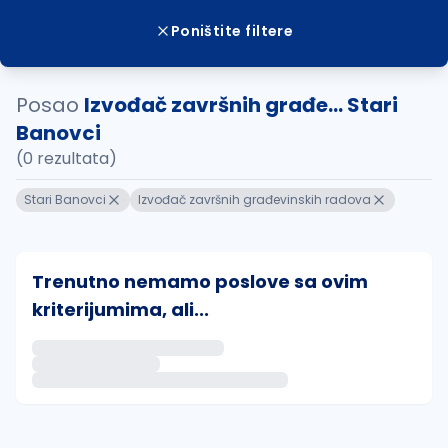
Poništite filtere
Posao
Izvođač završnih građe... Stari
Banovci
(0 rezultata)
Stari Banovci
Izvođač završnih građevinskih radova
Trenutno nemamo poslove sa ovim
kriterijumima, ali...
Ako sačuvate ovu pretragu, obavestićemo vas putem 