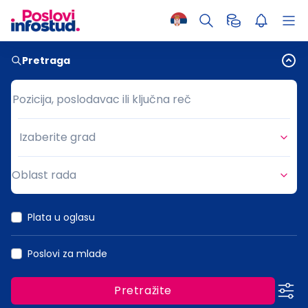
Pretraga
Pozicija, poslodavac ili ključna reč
Pozicija, poslodavac ili ključna reč
Izaberite grad
Grad
Oblast rada
Oblast rada
Plata u oglasu
Poslovi za mlade
Pretražite