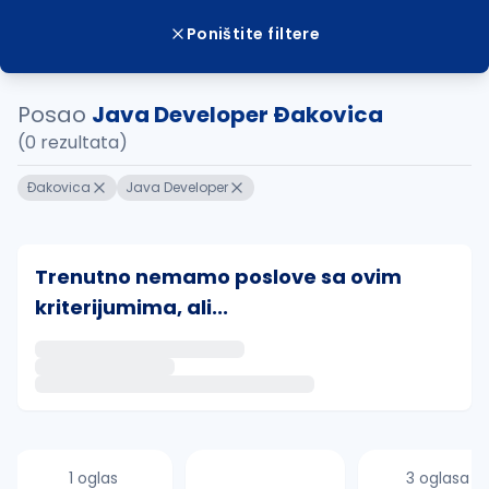
Poništite filtere
Posao
Java Developer Ðakovica
(0 rezultata)
Ðakovica
Java Developer
Trenutno nemamo poslove sa ovim
kriterijumima, ali...
Ako sačuvate ovu pretragu, obavestićemo vas putem 
uvajte pretragu
1 oglas
3 oglasa