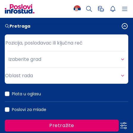
Pretraga
Pozicija, poslodavac ili ključna reč
Pozicija, poslodavac ili ključna reč
Izaberite grad
Grad
Oblast rada
Oblast rada
Plata u oglasu
Poslovi za mlade
Pretražite