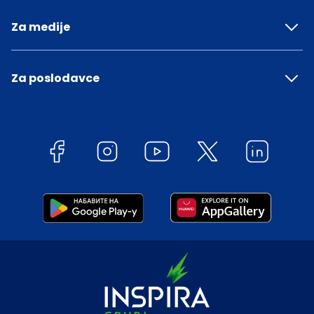
Za medije
Za poslodavce