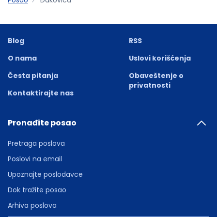
Blog
RSS
O nama
Uslovi korišćenja
Česta pitanja
Obaveštenje o
privatnosti
Kontaktirajte nas
Pronađite posao
Pretraga poslova
Poslovi na email
Upoznajte poslodavce
Dok tražite posao
Arhiva poslova