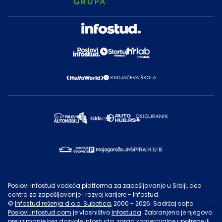
Poslovi Infostud vodeća platforma za zapošljavanje u Srbiji, deo
centra za zapošljavanje i razvoj karijere - Infostud.
©
Infostud rešenja d.o.o. Subotica
, 2000 -
2026
. Sadržaj sajta
Poslovi.infostud.com
je vlasništvo
Infostuda
. Zabranjeno je njegovo
preuzimanje bez dozvole
Infostuda
, zarad komercijalne upotrebe ili