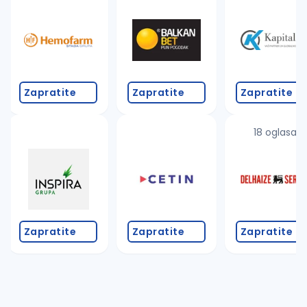
Takođe možete da:
proverite pravopisne greške (koristite č, ć, š, đ, ž,
povećajte radijus za odabrani grad
promenite odabrane filtere pretrage
Zapratite
Zapratite
Zapratite
18 oglasa
Zapratite
Zapratite
Zapratite