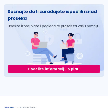
Saznajte da li zarađujete ispod ili iznad
proseka
Unesite iznos plate i pogledajte prosek za vašu poziciju
Podelite informaciju o plati
Posao
Ðakovica