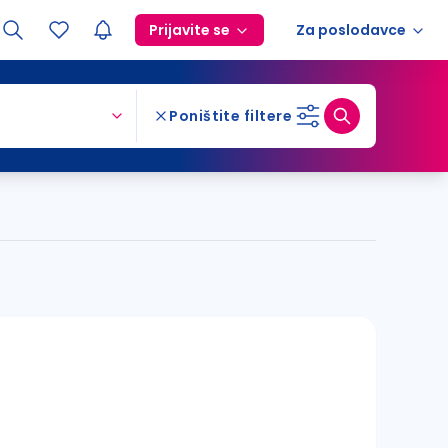
Prijavite se
Za poslodavce
Poništite filtere