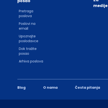
posao
medije
Pretraga
poslova
Poslovi na
email
Upoznajte
poslodavce
Dok tražite
posao
Arhiva poslova
Blog
O nama
Česta pitanja