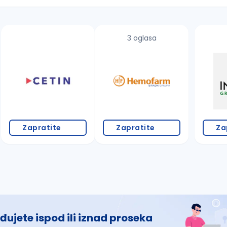
3 oglasa
 š, đ, ž, dž)
Zapratite
Zapratite
Za
đujete ispod ili iznad proseka