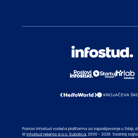
Poslovi Infostud vodeća platforma za zapošljavanje u Srbiji, de
©
Infostud rešenja d.o.o. Subotica
, 2000 -
2026
. Sadržaj sajta