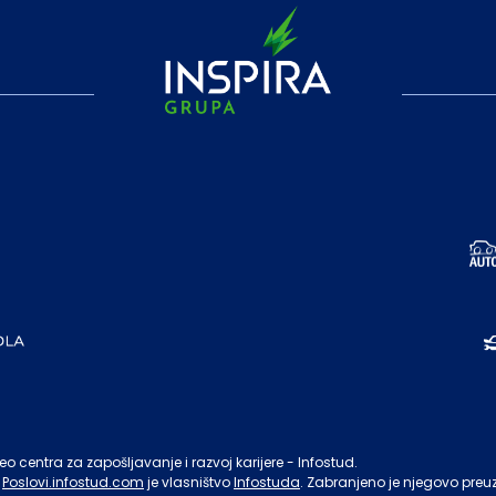
o centra za zapošljavanje i razvoj karijere - Infostud.
Poslovi.infostud.com
je vlasništvo
Infostuda
. Zabranjeno je njegovo preu