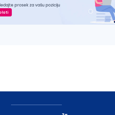
ledajte prosek za vašu poziciju
plati
Za