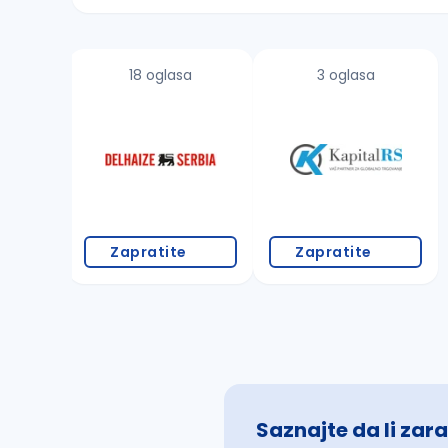
Sačuvajte pretragu
18 oglasa
3 oglasa
Takođe možete da:
proverite pravopisne greške (koristite č, ć,
povećajte radijus za odabrani grad
promenite odabrane filtere pretrage
Zapratite
Zapratite
Saznajte da li zara