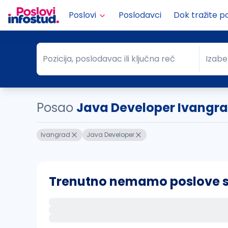
Poslovi
Poslodavci
Dok tražite p
Pozicija, poslodavac ili ključna reč
Izabe
Pozicija, poslodavac ili ključna reč
Grad
Posao
Java Developer Ivangr
Ivangrad
Java Developer
Trenutno nemamo poslove sa 
Ako sačuvate ovu pretragu, obavestićemo va