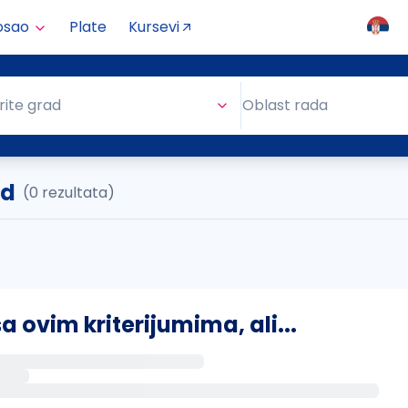
osao
Plate
Kursevi
Oblast rada
rite grad
Oblast rada
ad
(0 rezultata)
ovim kriterijumima, ali...
s putem email-a kada se pojave novi poslovi.