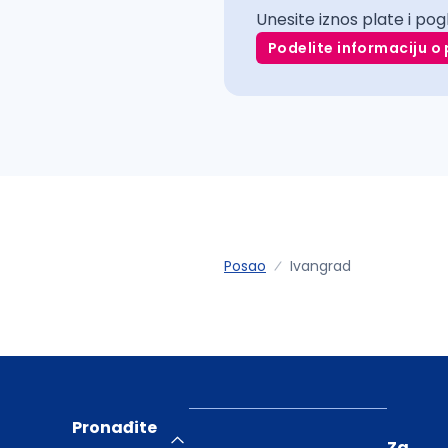
Unesite iznos plate i pog
Podelite informaciju o 
Posao
Ivangrad
Pronađite
Za