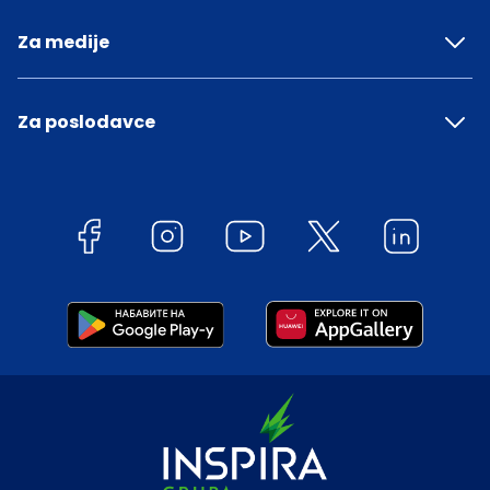
Za medije
Za poslodavce