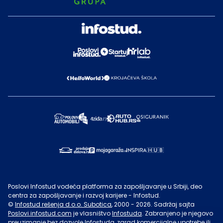
Poslovi Infostud vodeća platforma za zapošljavanje u Srbiji, deo
centra za zapošljavanje i razvoj karijere - Infostud.
©
Infostud rešenja d.o.o. Subotica
, 2000 -
2026
. Sadržaj sajta
Poslovi.infostud.com
je vlasništvo
Infostuda
. Zabranjeno je njegovo
preuzimanje bez dozvole
Infostuda
, zarad komercijalne upotrebe ili