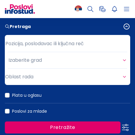
Pretraga
Pozicija, poslodavac ili ključna reč
Pozicija, poslodavac ili ključna reč
Izaberite grad
Grad
Oblast rada
Oblast rada
Plata u oglasu
Poslovi za mlade
Pretražite