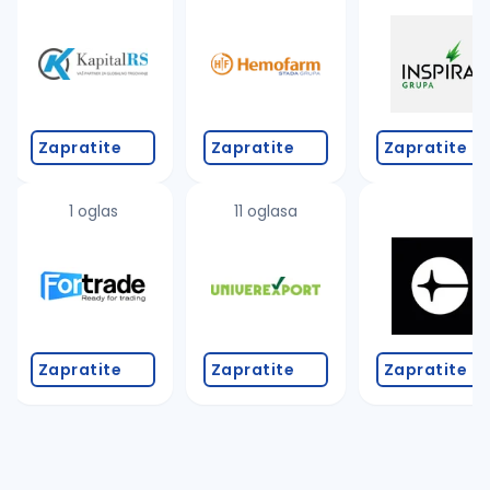
Takođe možete da:
proverite pravopisne greške (koristite č, ć, š, đ, ž,
povećajte radijus za odabrani grad
promenite odabrane filtere pretrage
Zapratite
Zapratite
Zapratite
1 oglas
11 oglasa
Zapratite
Zapratite
Zapratite