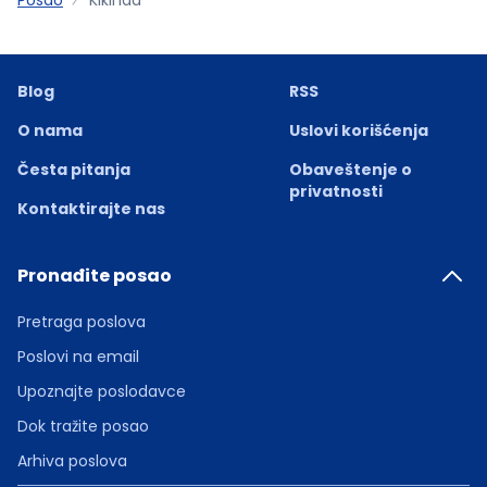
Blog
RSS
O nama
Uslovi korišćenja
Česta pitanja
Obaveštenje o
privatnosti
Kontaktirajte nas
Pronađite posao
Pretraga poslova
Poslovi na email
Upoznajte poslodavce
Dok tražite posao
Arhiva poslova