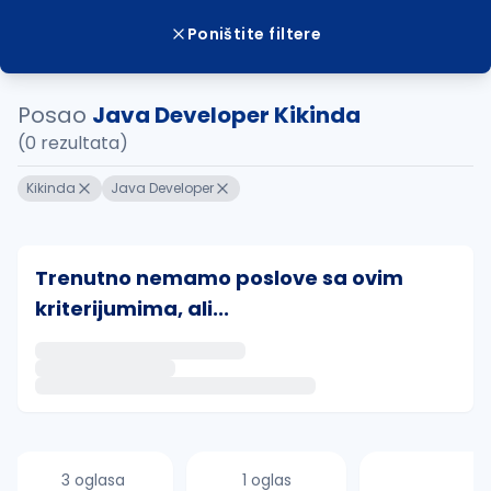
Poništite filtere
Posao
Java Developer Kikinda
(0 rezultata)
Kikinda
Java Developer
Trenutno nemamo poslove sa ovim
kriterijumima, ali...
Ako sačuvate ovu pretragu, obavestićemo vas putem 
uvajte pretragu
3 oglasa
1 oglas