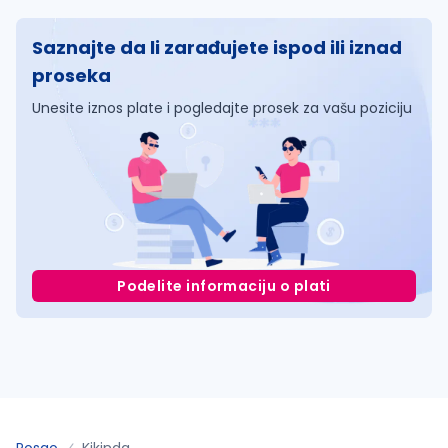
Saznajte da li zarađujete ispod ili iznad
proseka
Unesite iznos plate i pogledajte prosek za vašu poziciju
Podelite informaciju o plati
Posao
Kikinda