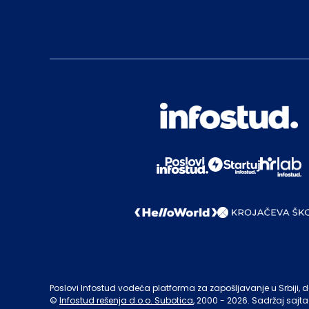
Poslovi Infostud vodeća platforma za zapošljavanje u Srbiji, de
©
Infostud rešenja d.o.o. Subotica
, 2000 -
2026
. Sadržaj sajta