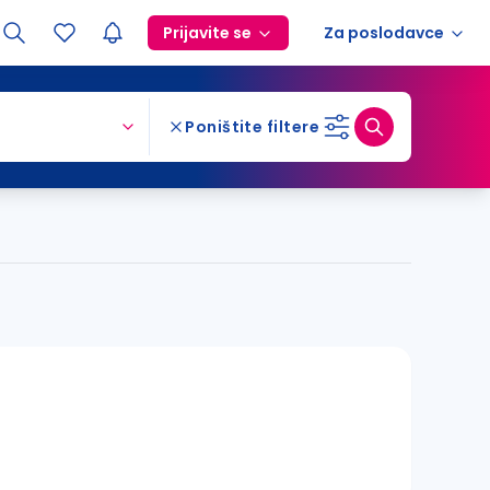
Prijavite se
Za poslodavce
Poništite filtere