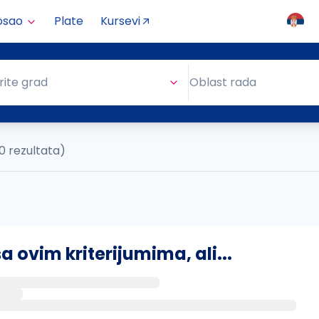
osao
Plate
Kursevi
Oblast rada
rite grad
Oblast rada
0 rezultata)
ovim kriterijumima, ali...
s putem email-a kada se pojave novi poslovi.