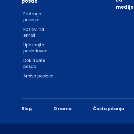
posao
medije
Pretraga
poslova
Poslovi na
email
Upoznajte
poslodavce
Dok tražite
posao
Arhiva poslova
Blog
O nama
Česta pitanja