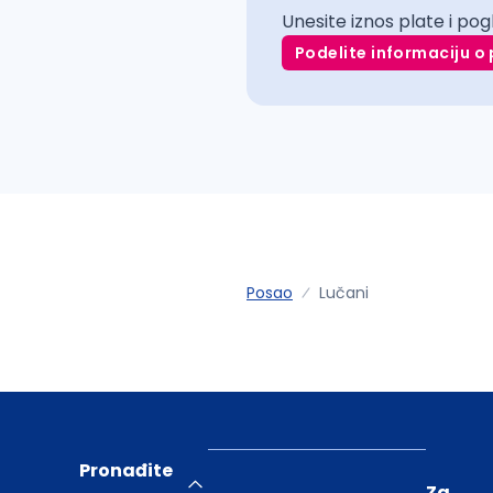
Unesite iznos plate i pog
Podelite informaciju o 
Posao
Lučani
Pronađite
Za