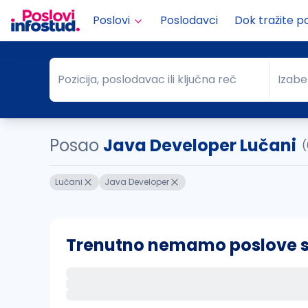
Poslovi
Poslodavci
Dok tražite p
Pozicija, poslodavac ili ključna reč
Izabe
Pozicija, poslodavac ili ključna reč
Grad
Posao
Java Developer Lučani
(
Lučani
Java Developer
Trenutno nemamo poslove sa 
Ako sačuvate ovu pretragu, obavestićemo va