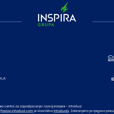
o centra za zapošljavanje i razvoj karijere - Infostud.
Poslovi.infostud.com
je vlasništvo
Infostuda
. Zabranjeno je njegovo preu