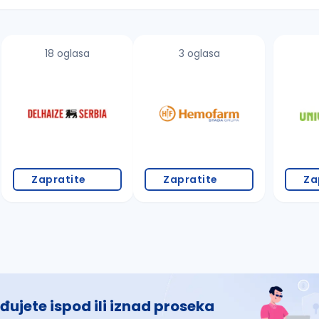
18 oglasa
3 oglasa
 š, đ, ž, dž)
Zapratite
Zapratite
Za
đujete ispod ili iznad proseka