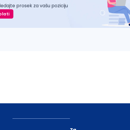
ledajte prosek za vašu poziciju
plati
Za