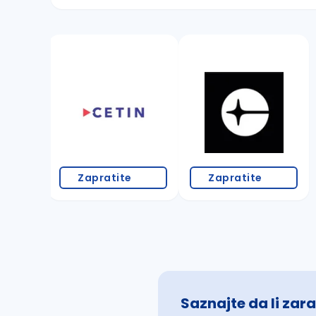
Sačuvajte pretragu
Takođe možete da:
proverite pravopisne greške (koristite č, ć,
povećajte radijus za odabrani grad
promenite odabrane filtere pretrage
Zapratite
Zapratite
Saznajte da li zara