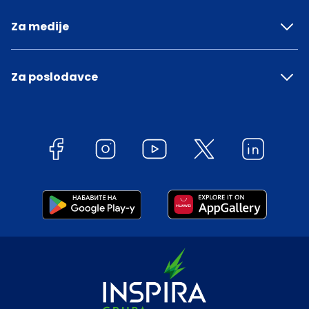
Za medije
Za poslodavce