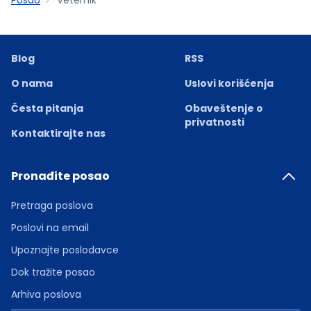
Blog
RSS
O nama
Uslovi korišćenja
Česta pitanja
Obaveštenje o
privatnosti
Kontaktirajte nas
Pronađite posao
Pretraga poslova
Poslovi na email
Upoznajte poslodavce
Dok tražite posao
Arhiva poslova