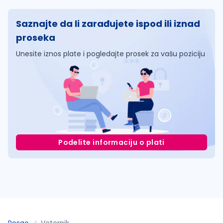
Saznajte da li zarađujete ispod ili iznad
proseka
Unesite iznos plate i pogledajte prosek za vašu poziciju
Podelite informaciju o plati
Posao
Veternik