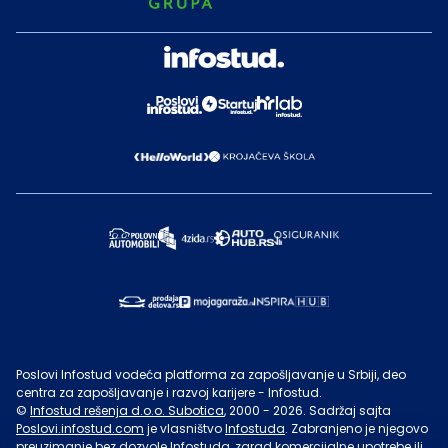
Poslovi Infostud vodeća platforma za zapošljavanje u Srbiji, deo
centra za zapošljavanje i razvoj karijere - Infostud.
©
Infostud rešenja d.o.o. Subotica
, 2000 -
2026
. Sadržaj sajta
Poslovi.infostud.com
je vlasništvo
Infostuda
. Zabranjeno je njegovo
preuzimanje bez dozvole
Infostuda
, zarad komercijalne upotrebe ili