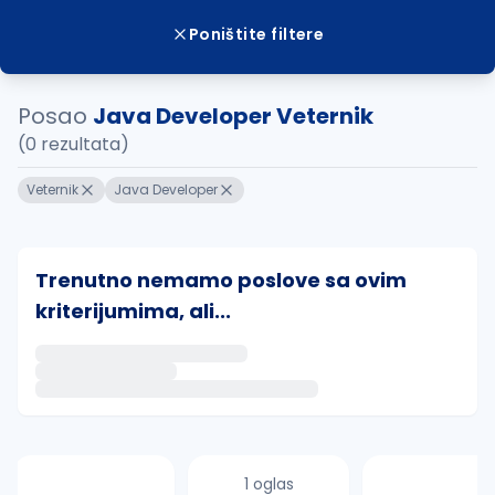
Poništite filtere
Posao
Java Developer Veternik
(0 rezultata)
Veternik
Java Developer
Trenutno nemamo poslove sa ovim
kriterijumima, ali...
Ako sačuvate ovu pretragu, obavestićemo vas putem 
uvajte pretragu
1 oglas