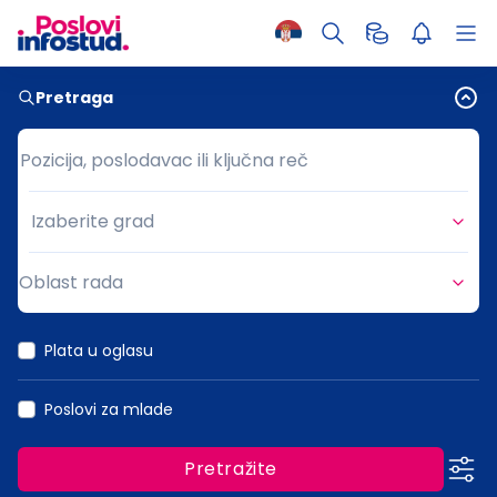
Pretraga
Pozicija, poslodavac ili ključna reč
Pozicija, poslodavac ili ključna reč
Izaberite grad
Grad
Oblast rada
Oblast rada
Plata u oglasu
Poslovi za mlade
Pretražite