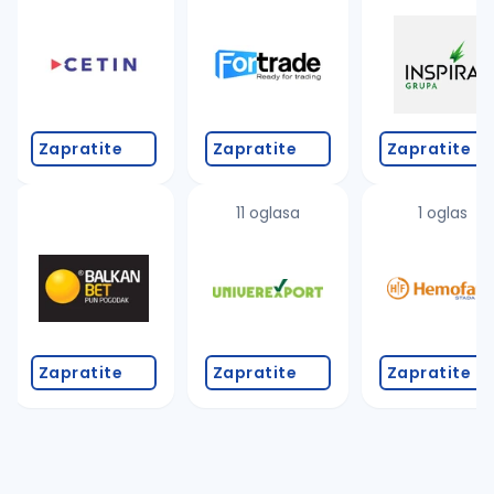
Takođe možete da:
proverite pravopisne greške (koristite č, ć, š, đ, ž,
povećajte radijus za odabrani grad
promenite odabrane filtere pretrage
Zapratite
Zapratite
Zapratite
11 oglasa
1 oglas
Zapratite
Zapratite
Zapratite