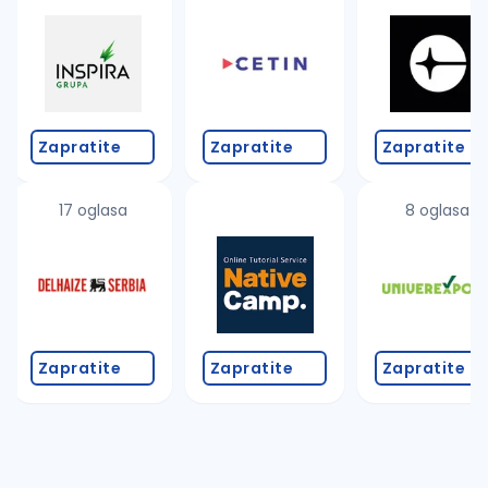
Takođe možete da:
proverite pravopisne greške (koristite č, ć, š, đ, ž,
povećajte radijus za odabrani grad
promenite odabrane filtere pretrage
Zapratite
Zapratite
Zapratite
17 oglasa
8 oglasa
Zapratite
Zapratite
Zapratite