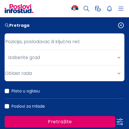
Pretraga
Pozicija, poslodavac ili ključna reč
Pozicija, poslodavac ili ključna reč
Izaberite grad
Grad
Oblast rada
Oblast rada
Plata u oglasu
Poslovi za mlade
Pretražite