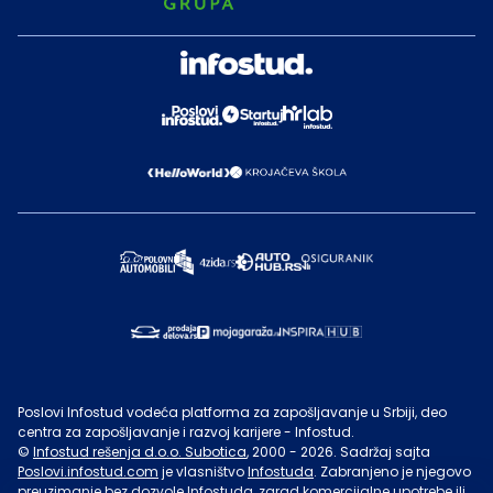
Poslovi Infostud vodeća platforma za zapošljavanje u Srbiji, deo
centra za zapošljavanje i razvoj karijere - Infostud.
©
Infostud rešenja d.o.o. Subotica
, 2000 -
2026
. Sadržaj sajta
Poslovi.infostud.com
je vlasništvo
Infostuda
. Zabranjeno je njegovo
preuzimanje bez dozvole
Infostuda
, zarad komercijalne upotrebe ili