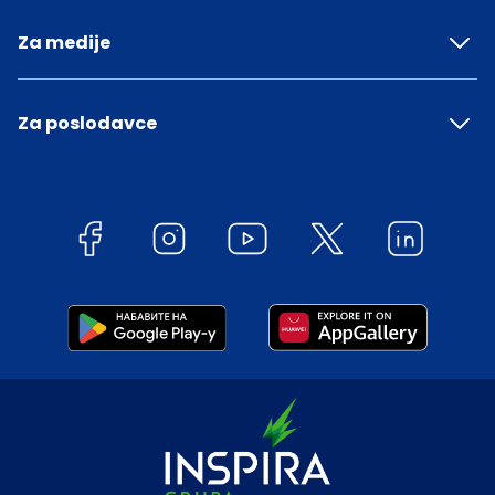
Za medije
Za poslodavce