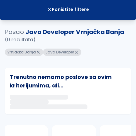
Poništite filtere
Posao
Java Developer Vrnjačka Banja
(0 rezultata)
Vrnjačka Banja
Java Developer
Trenutno nemamo poslove sa ovim
kriterijumima, ali...
Ako sačuvate ovu pretragu, obavestićemo vas putem 
uvajte pretragu