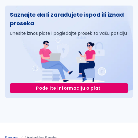
Saznajte da li zarađujete ispod ili iznad
proseka
Unesite iznos plate i pogledajte prosek za vašu poziciju
Podelite informaciju o plati
Posao
Vrnjačka Banja