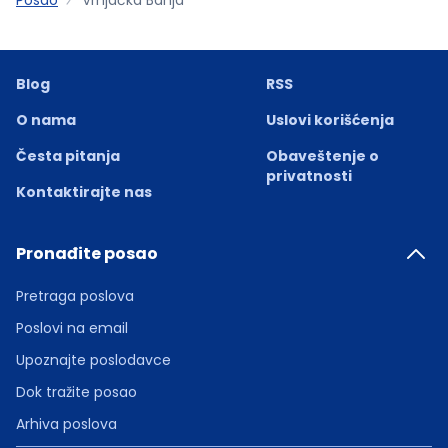
Blog
RSS
O nama
Uslovi korišćenja
Česta pitanja
Obaveštenje o
privatnosti
Kontaktirajte nas
Pronađite posao
Pretraga poslova
Poslovi na email
Upoznajte poslodavce
Dok tražite posao
Arhiva poslova