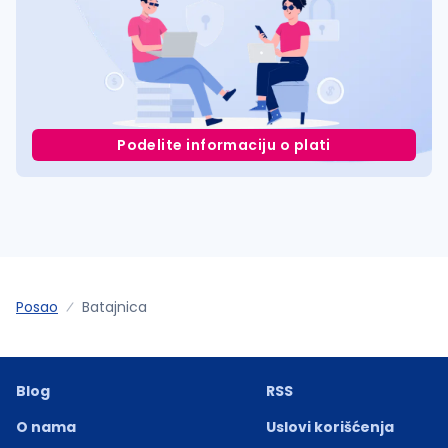
Podelite informaciju o plati
Posao
Batajnica
Blog
RSS
O nama
Uslovi korišćenja