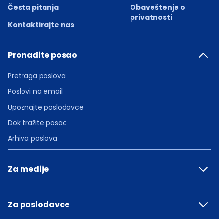
Česta pitanja
Obaveštenje o
privatnosti
Kontaktirajte nas
Pronađite posao
Pretraga poslova
Poslovi na email
Upoznajte poslodavce
Dok tražite posao
Arhiva poslova
Za medije
Za poslodavce