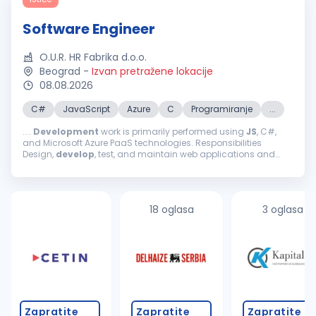
Software Engineer
O.U.R. HR Fabrika d.o.o.
Beograd
-
Izvan pretražene lokacije
08.08.2026
C#
JavaScript
Azure
C
Programiranje
...
....
Development
work is primarily performed using
JS
, C#,
and Microsoft Azure PaaS technologies. Responsibilities
Design,
develop
, test, and maintain web applications and
Google Chrome extensions. Contribute to the design and
implementation of end...
18 oglasa
3 oglasa
Zapratite
Zapratite
Zapratite