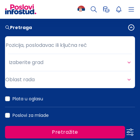
Pretraga
Pozicija, poslodavac ili ključna reč
Pozicija, poslodavac ili ključna reč
Izaberite grad
Grad
Oblast rada
Oblast rada
Plata u oglasu
Poslovi za mlade
Pretražite