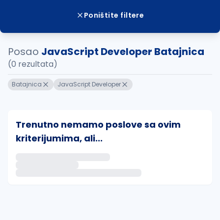
Poništite filtere
Posao
JavaScript Developer Batajnica
(0 rezultata)
Batajnica
JavaScript Developer
Trenutno nemamo poslove sa ovim
kriterijumima, ali...
Ako sačuvate ovu pretragu, obavestićemo vas putem 
uvajte pretragu