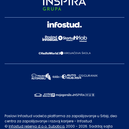
Poslovi Infostud vodeća platforma za zapošljavanje u Srbiji, deo
centra za zapošljavanje i razvoj karijere - Infostud.
©
Infostud rešenja d.o.o. Subotica
, 2000 -
2026
. Sadržaj sajta