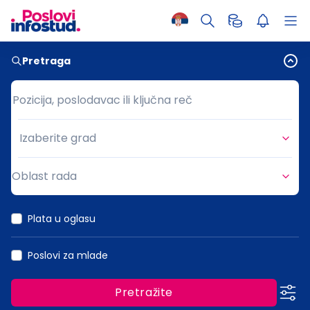
Pretraga
Pozicija, poslodavac ili ključna reč
Pozicija, poslodavac ili ključna reč
Izaberite grad
Grad
Oblast rada
Oblast rada
Plata u oglasu
Poslovi za mlade
Pretražite