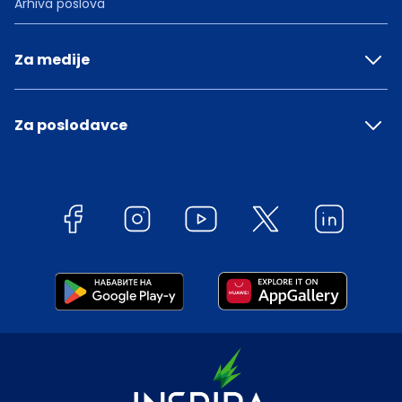
Arhiva poslova
Za medije
Za poslodavce