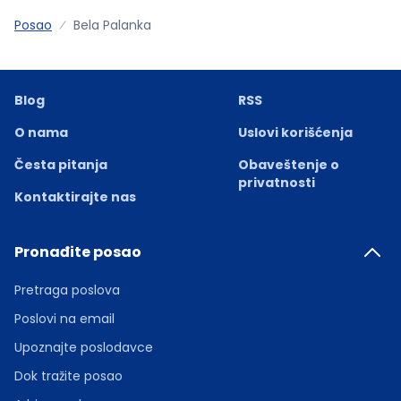
Posao
Bela Palanka
Blog
RSS
O nama
Uslovi korišćenja
Česta pitanja
Obaveštenje o
privatnosti
Kontaktirajte nas
Pronađite posao
Pretraga poslova
Poslovi na email
Upoznajte poslodavce
Dok tražite posao