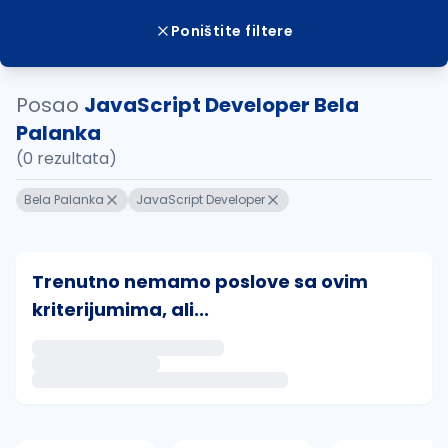
Poništite filtere
Posao
JavaScript Developer Bela
Palanka
(0 rezultata)
Bela Palanka
JavaScript Developer
Trenutno nemamo poslove sa ovim
kriterijumima, ali...
Ako sačuvate ovu pretragu, obavestićemo vas putem 