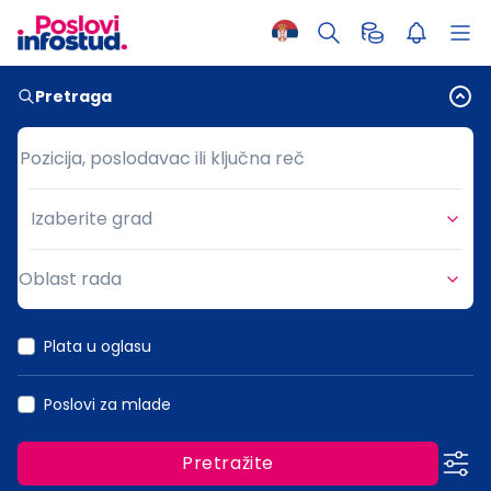
Pretraga
Pozicija, poslodavac ili ključna reč
Pozicija, poslodavac ili ključna reč
Izaberite grad
Grad
Oblast rada
Oblast rada
Plata u oglasu
Poslovi za mlade
Pretražite