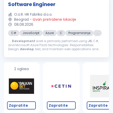
Software Engineer
O.U.R. HR Fabrika d.o.o.
Beograd
-
Izvan pretražene lokacije
08.08.2026
C#
JavaScript
Azure
C
Programiranje
...
....
Development
work is primarily performed using
JS
, C#,
and Microsoft Azure PaaS technologies. Responsibilities
Design,
develop
, test, and maintain web applications and
Google Chrome extensions. Contribute to the design and
implementation of end...
2 oglasa
Zapratite
Zapratite
Zapratite