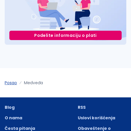
Podelite informaciju o plati
Posao
Medveđa
Blog
RSS
O nama
Uslovi korišćenja
Česta pitanja
Obaveštenje o