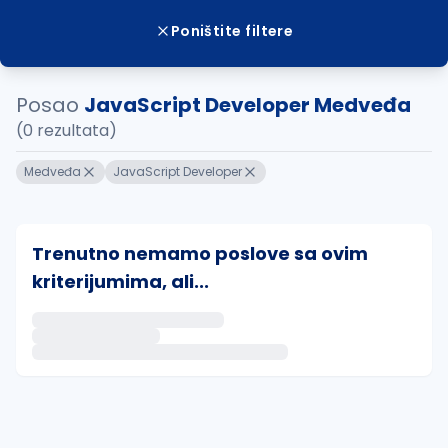
Poništite filtere
Posao
JavaScript Developer Medveđa
(0 rezultata)
Medveđa
JavaScript Developer
Trenutno nemamo poslove sa ovim
kriterijumima, ali...
Ako sačuvate ovu pretragu, obavestićemo vas putem 
uvajte pretragu