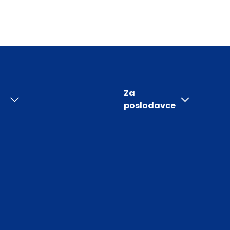
Za
poslodavce