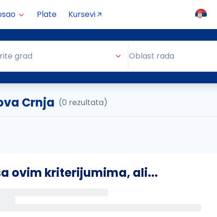
osao
Plate
Kursevi
Oblast rada
rite grad
Oblast rada
ova Crnja
(0 rezultata)
ovim kriterijumima, ali...
s putem email-a kada se pojave novi poslovi.