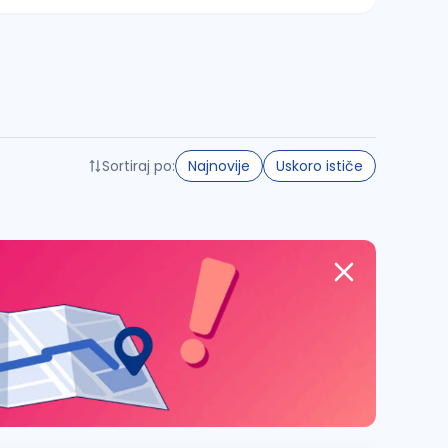
Sortiraj po:
Najnovije
Uskoro ističe