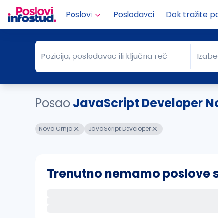
Poslovi
Poslodavci
Dok tražite p
Pozicija, poslodavac ili ključna reč
Izabe
Pozicija, poslodavac ili ključna reč
Grad
Posao
JavaScript Developer N
Nova Crnja
JavaScript Developer
Trenutno nemamo poslove sa 
Ako sačuvate ovu pretragu, obavestićemo va