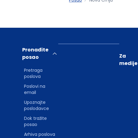
Pronađite
Za
posao
medije
Pretraga
poslova
Poslovi na
email
Upoznajte
poslodavce
Dok tražite
posao
Arhiva poslova