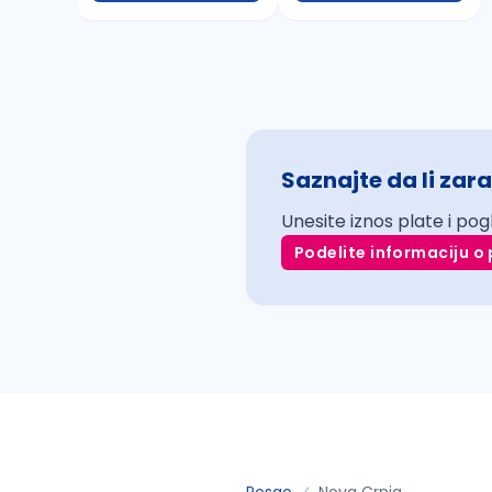
Saznajte da li zara
Unesite iznos plate i pog
Podelite informaciju o 
Posao
Nova Crnja