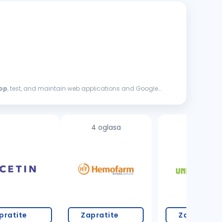
op
, test, and maintain web applications and Google
4 oglasa
8 oglasa
pratite
Zapratite
Zapratite