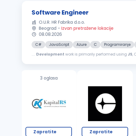
Software Engineer
O.U.R. HR Fabrika d.o.o.
Beograd
-
Izvan pretražene lokacije
08.08.2026
C#
JavaScript
Azure
C
Programiranje
....
Development
work is primarily performed using
JS
Chrome extensions. Contribute to the design and implem
3 oglasa
Zapratite
Zapratite