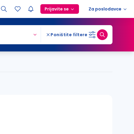
Prijavite se
Za poslodavce
Poništite filtere