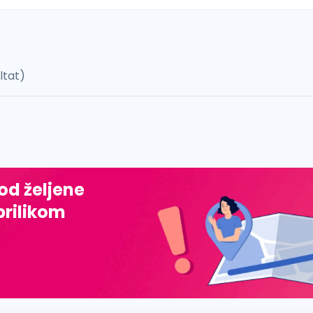
ultat)
 š, đ, ž, dž)
 od željene
prilikom