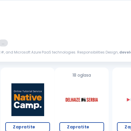
...
, C#, and Microsoft Azure PaaS technologies. Responsibilities Design,
devel
entation of end...
18 oglasa
Zapratite
Zapratite
Za