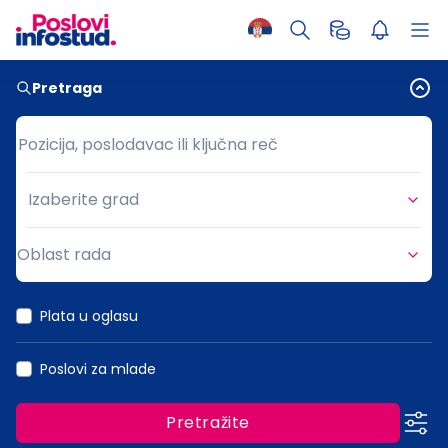
Pretraga
Pozicija, poslodavac ili ključna reč
Pozicija, poslodavac ili ključna reč
Izaberite grad
Grad
Oblast rada
Oblast rada
Plata u oglasu
Poslovi za mlade
Pretražite