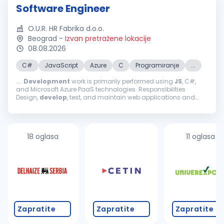
Software Engineer
O.U.R. HR Fabrika d.o.o.
Beograd
-
Izvan pretražene lokacije
08.08.2026
C#
JavaScript
Azure
C
Programiranje
...
....
Development
work is primarily performed using
JS
, C#,
and Microsoft Azure PaaS technologies. Responsibilities
Design,
develop
, test, and maintain web applications and
Google Chrome extensions. Contribute to the design and
implementation of end...
18 oglasa
11 oglasa
Zapratite
Zapratite
Zapratite