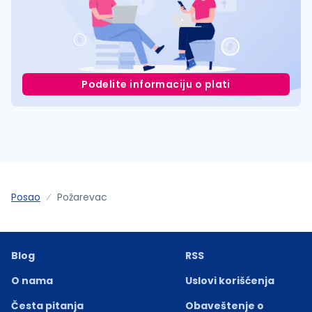
Podelite informaciju o plati
Posao
Požarevac
Blog
RSS
O nama
Uslovi korišćenja
Česta pitanja
Obaveštenje o