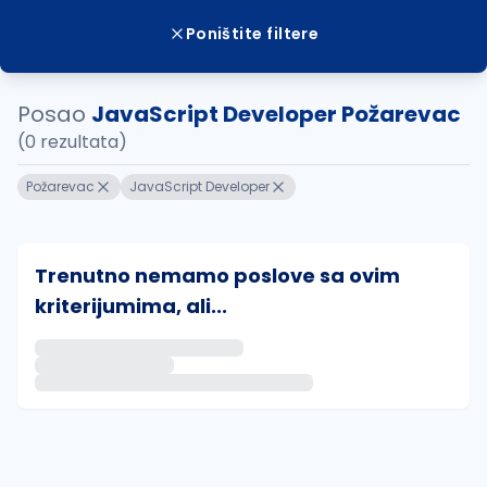
Poništite filtere
Posao
JavaScript Developer Požarevac
(0 rezultata)
Požarevac
JavaScript Developer
Trenutno nemamo poslove sa ovim
kriterijumima, ali...
Ako sačuvate ovu pretragu, obavestićemo vas putem 
uvajte pretragu