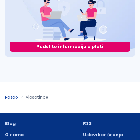
Podelite informaciju o plati
Posao
Vlasotince
Blog
RSS
O nama
Uslovi korišćenja