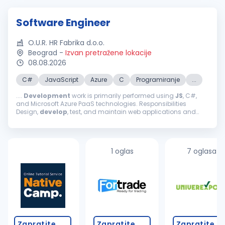
Software Engineer
O.U.R. HR Fabrika d.o.o.
Beograd
-
Izvan pretražene lokacije
08.08.2026
C#
JavaScript
Azure
C
Programiranje
...
....
Development
work is primarily performed using
JS
, C#,
and Microsoft Azure PaaS technologies. Responsibilities
Design,
develop
, test, and maintain web applications and
Google Chrome extensions. Contribute to the design and
implementation of end...
1 oglas
7 oglasa
Zapratite
Zapratite
Zapratite