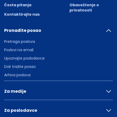
Česta pitanja
Obaveštenje o
privatnosti
Kontaktirajte nas
Pronađite posao
Pretraga poslova
Poslovi na email
Upoznajte poslodavce
Dok tražite posao
Arhiva poslova
Za medije
Za poslodavce