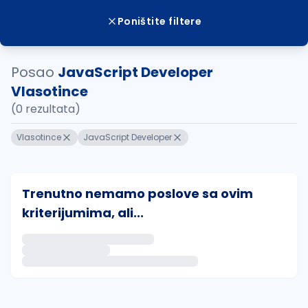
Poništite filtere
Posao
JavaScript Developer
Vlasotince
(0 rezultata)
Vlasotince
JavaScript Developer
Trenutno nemamo poslove sa ovim
kriterijumima, ali...
Ako sačuvate ovu pretragu, obavestićemo vas putem 