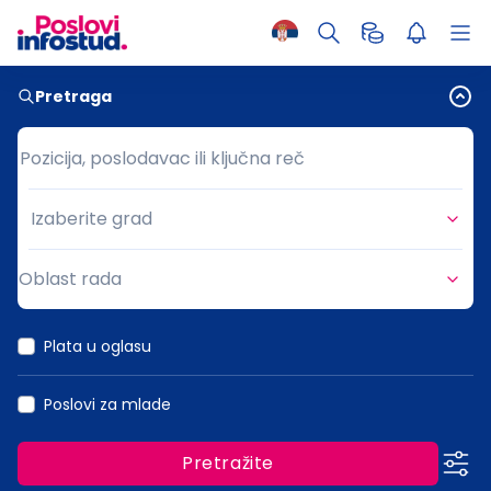
Pretraga
Pozicija, poslodavac ili ključna reč
Pozicija, poslodavac ili ključna reč
Izaberite grad
Grad
Oblast rada
Oblast rada
Plata u oglasu
Poslovi za mlade
Pretražite